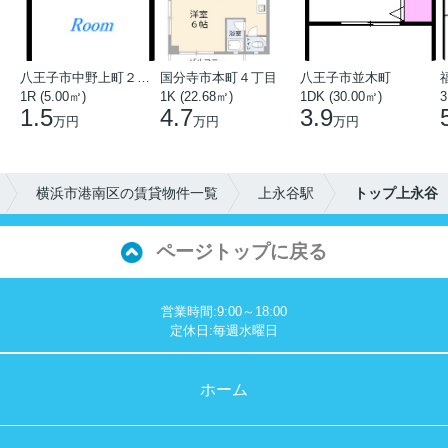
八王子市中野上町２丁目
国分寺市本町４丁目
八王子市並木町
1R (5.00㎡)
1K (22.68㎡)
1DK (30.00㎡)
3
1.5
4.7
3.9
万円
万円
万円
横浜市港南区の賃貸物件一覧
上永谷駅
トップ上永谷
ページトップに戻る
営業時間:9:00～18:00
定休日:毎週水曜日
ホーム