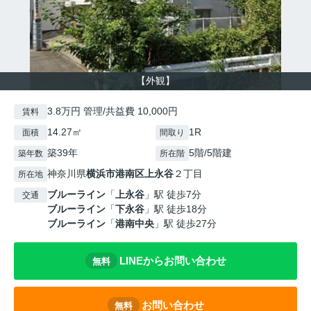
【外観】
3.8万円 管理/共益費 10,000円
賃料
14.27㎡
1R
面積
間取り
築39年
5階/5階建
築年数
所在階
神奈川県
横浜市港南区
上永谷
２丁目
所在地
ブルーライン
「
上永谷
」駅 徒歩7分
交通
ブルーライン
「
下永谷
」駅 徒歩18分
ブルーライン
「
港南中央
」駅 徒歩27分
LINEからお問い合わせ
無料
お問い合わせ
無料