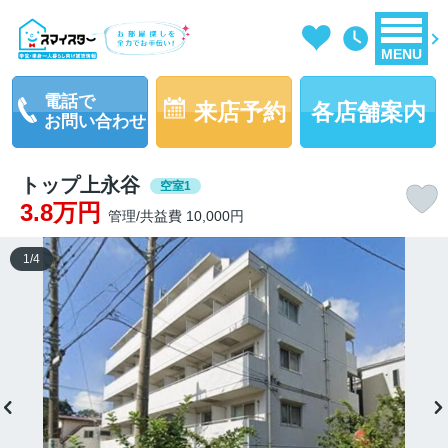
MENU
電話で
来店予約
各店舗案内
お問い合わせ
トップ上永谷
空室1
3.8万円
管理/共益費 10,000円
1
/
4