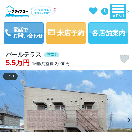
MENU
電話で
来店予約
各店舗案内
お問い合わせ
パールテラス
空室1
5.5万円
管理/共益費 2,000円
1
/
13