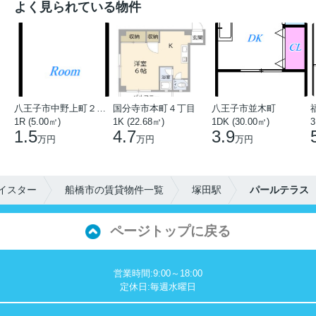
よく見られている物件
八王子市中野上町２丁目
国分寺市本町４丁目
八王子市並木町
1R (5.00㎡)
1K (22.68㎡)
1DK (30.00㎡)
3
1.5
4.7
3.9
万円
万円
万円
イスター
船橋市の賃貸物件一覧
塚田駅
パールテラス
ページトップに戻る
営業時間:9:00～18:00
定休日:毎週水曜日