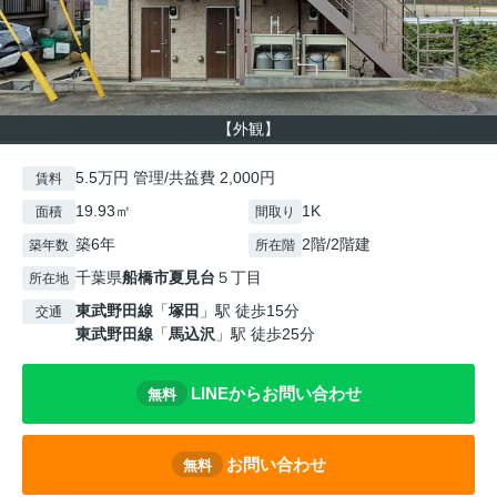
【外観】
5.5万円 管理/共益費 2,000円
賃料
19.93㎡
1K
面積
間取り
築6年
2階/2階建
築年数
所在階
千葉県
船橋市
夏見台
５丁目
所在地
東武野田線
「
塚田
」駅 徒歩15分
交通
東武野田線
「
馬込沢
」駅 徒歩25分
LINEからお問い合わせ
無料
お問い合わせ
無料