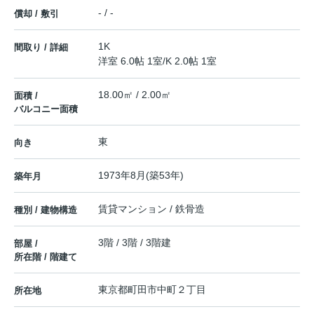
- / -
償却 / 敷引
1K
間取り / 詳細
洋室 6.0帖 1室
/
K 2.0帖 1室
18.00㎡ / 2.00㎡
面積 /
バルコニー面積
東
向き
1973年8月(築53年)
築年月
賃貸マンション / 鉄骨造
種別 / 建物構造
3階 / 3階 / 3階建
部屋 /
所在階 / 階建て
東京都
町田市
中町
２丁目
所在地