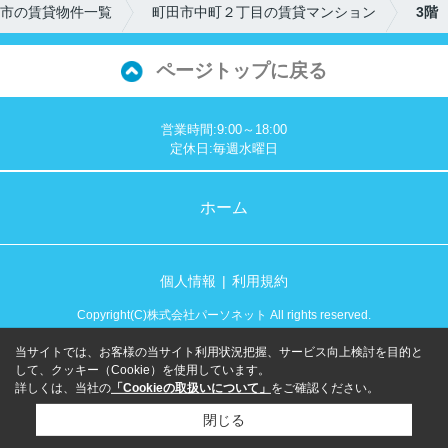
市の賃貸物件一覧
町田市中町２丁目の賃貸マンション
3階
ページトップに戻る
営業時間:9:00～18:00
定休日:毎週水曜日
ホーム
個人情報
利用規約
Copyright(C)株式会社パーソネット All rights reserved.
当サイトでは、お客様の当サイト利用状況把握、サービス向上検討を目的と
して、クッキー（Cookie）を使用しています。
詳しくは、当社の
「Cookieの取扱いについて」
をご確認ください。
閉じる