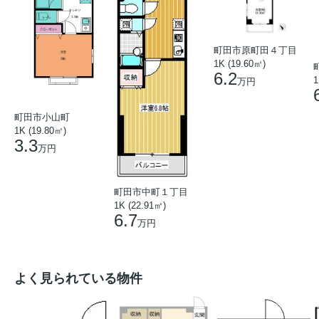
町田市原町田４丁目
1K (19.60㎡)
6.2
1
万円
町田市小山町
1K (19.80㎡)
3.3
万円
町田市中町１丁目
1K (22.91㎡)
6.7
万円
よく見られている物件