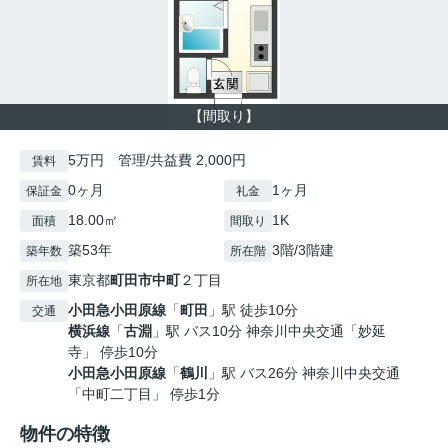
【間取り】
5万円 管理/共益費 2,000円
賃料
0ヶ月
1ヶ月
保証金
礼金
18.00㎡
1K
面積
間取り
築53年
3階/3階建
築年数
所在階
東京都
町田市
中町
２丁目
所在地
小田急小田原線
「
町田
」駅 徒歩10分
交通
横浜線
「
古淵
」駅 バス10分 神奈川中央交通「妙延
寺」 停歩10分
小田急小田原線
「
鶴川
」駅 バス26分 神奈川中央交通
「中町二丁目」 停歩1分
物件の特徴