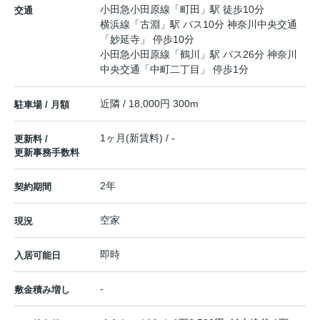
小田急小田原線
「
町田
」駅 徒歩10分
交通
横浜線
「
古淵
」駅 バス10分 神奈川中央交通
「妙延寺」 停歩10分
小田急小田原線
「
鶴川
」駅 バス26分 神奈川
中央交通「中町二丁目」 停歩1分
近隣 / 18,000円 300m
駐車場 / 月額
1ヶ月(新賃料) / -
更新料 /
更新事務手数料
2年
契約期間
空家
現況
即時
入居可能日
-
敷金積み増し