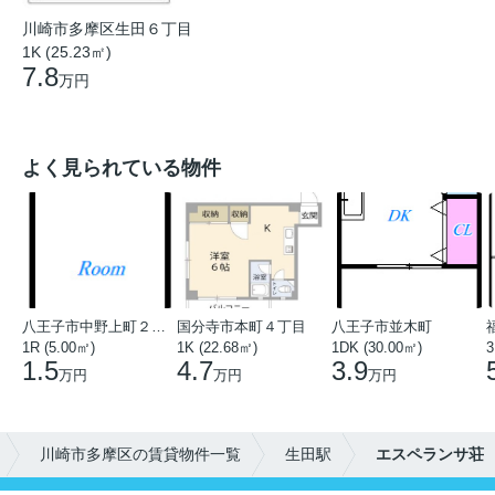
川崎市多摩区生田６丁目
1K (25.23㎡)
7.8
万円
よく見られている物件
八王子市中野上町２丁目
国分寺市本町４丁目
八王子市並木町
1R (5.00㎡)
1K (22.68㎡)
1DK (30.00㎡)
3
1.5
4.7
3.9
万円
万円
万円
川崎市多摩区の賃貸物件一覧
生田駅
エスペランサ荘