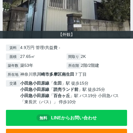
【外観】
4.9万円 管理/共益費 -
賃料
27.65㎡
2K
面積
間取り
築53年
2階/2階建
築年数
所在階
神奈川県
川崎市多摩区
南生田
７丁目
所在地
小田急小田原線
「
生田
」駅 徒歩15分
交通
小田急小田原線
「
読売ランド前
」駅 徒歩25分
小田急小田原線
「
百合ヶ丘
」駅 バス19分 小田急バス
「東長沢（バス）」 停歩10分
LINEからお問い合わせ
無料