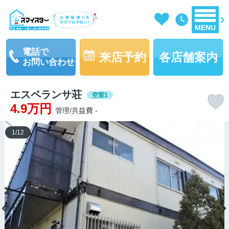
MENU
電話で
来店予約
各店舗案内
お問い合わせ
エスペランサ荘
空室1
4.9万円
管理/共益費 -
1
/
12