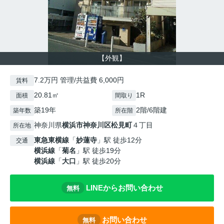
【外観】
7.2万円 管理/共益費 6,000円
賃料
20.81㎡
1R
面積
間取り
築19年
2階/6階建
築年数
所在階
神奈川県
横浜市神奈川区
松見町
４丁目
所在地
東急東横線
「
妙蓮寺
」駅 徒歩12分
交通
横浜線
「
菊名
」駅 徒歩19分
横浜線
「
大口
」駅 徒歩20分
LINEからお問い合わせ
無料
お問い合わせ
無料