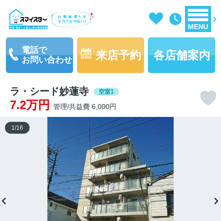
MENU
電話で
来店予約
各店舗案内
お問い合わせ
ラ・シード妙蓮寺
空室1
7.2万円
管理/共益費 6,000円
1
/
16