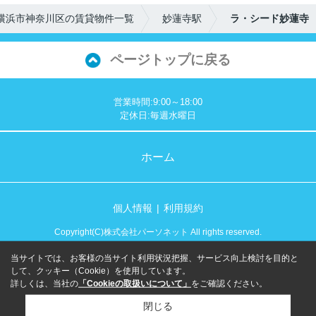
横浜市神奈川区の賃貸物件一覧
妙蓮寺駅
ラ・シード妙蓮寺
ページトップに戻る
営業時間:9:00～18:00
定休日:毎週水曜日
ホーム
個人情報
利用規約
Copyright(C)株式会社パーソネット All rights reserved.
当サイトでは、お客様の当サイト利用状況把握、サービス向上検討を目的と
して、クッキー（Cookie）を使用しています。
詳しくは、当社の
「Cookieの取扱いについて」
をご確認ください。
閉じる