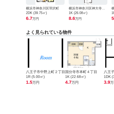
横浜市神奈川区羽沢町
横浜市神奈川区神大寺１丁目
2DK (39.75㎡)
1K (26.08㎡)
1
6.7
8.6
5
万円
万円
よく見られている物件
八王子市中野上町２丁目
国分寺市本町４丁目
八王
1R (5.00㎡)
1K (22.68㎡)
1DK (
1.5
4.7
3.9
万円
万円
万