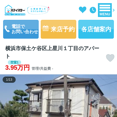
MENU
電話で
来店予約
各店舗案内
お問い合わせ
横浜市保土ケ谷区上星川１丁目のアパー
ト
空室1
3.95万円
管理/共益費 -
1
/
13