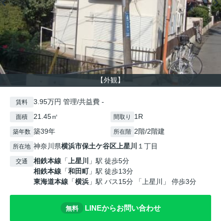
【外観】
3.95万円 管理/共益費 -
賃料
21.45㎡
1R
面積
間取り
築39年
2階/2階建
築年数
所在階
神奈川県
横浜市保土ケ谷区
上星川
１丁目
所在地
相鉄本線
「
上星川
」駅 徒歩5分
交通
相鉄本線
「
和田町
」駅 徒歩13分
東海道本線
「
横浜
」駅 バス15分 「上星川」 停歩3分
LINEからお問い合わせ
無料