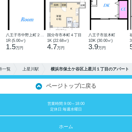
八王子市中野上町２丁目
国分寺市本町４丁目
八王子市並木町
1R (5.00㎡)
1K (22.68㎡)
1DK (30.00㎡)
3
1.5
4.7
3.9
万円
万円
万円
件一覧
上星川駅
横浜市保土ケ谷区上星川１丁目のアパート
ページトップに戻る
営業時間:9:00～18:00
定休日:毎週水曜日
ホーム