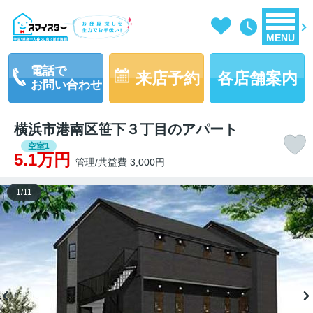
MENU
電話で
来店予約
各店舗案内
お問い合わせ
横浜市港南区笹下３丁目のアパート
空室1
5.1万円
管理/共益費 3,000円
1
/
11