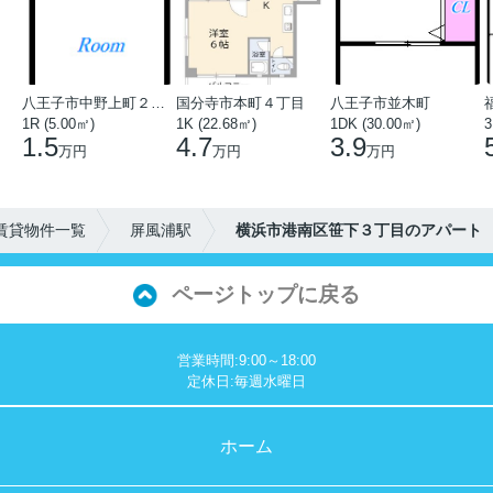
八王子市中野上町２丁目
国分寺市本町４丁目
八王子市並木町
1R (5.00㎡)
1K (22.68㎡)
1DK (30.00㎡)
3
1.5
4.7
3.9
万円
万円
万円
賃貸物件一覧
屏風浦駅
横浜市港南区笹下３丁目のアパート
ページトップに戻る
営業時間:9:00～18:00
定休日:毎週水曜日
ホーム