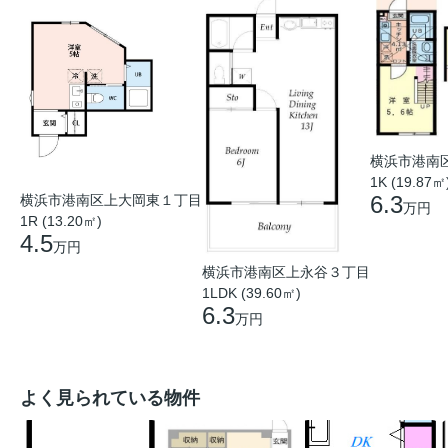
横浜市港南
1K (19.87㎡
6.3
横浜市港南区上大岡東１丁目
万円
1R (13.20㎡)
4.5
万円
横浜市港南区上永谷３丁目
1LDK (39.60㎡)
6.3
万円
よく見られている物件