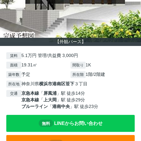
【外観パース】
5.1万円 管理/共益費 3,000円
賃料
19.31㎡
1K
面積
間取り
予定
1階/2階建
築年数
所在階
神奈川県
横浜市港南区
笹下
３丁目
所在地
京急本線
「
屏風浦
」駅 徒歩14分
交通
京急本線
「
上大岡
」駅 徒歩29分
ブルーライン
「
港南中央
」駅 徒歩23分
LINEからお問い合わせ
無料