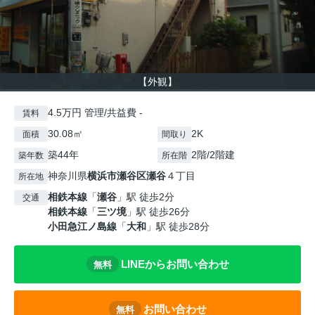
【外観】
4.5万円 管理/共益費 -
賃料
30.08㎡
2K
面積
間取り
築44年
2階/2階建
築年数
所在階
神奈川県
横浜市瀬谷区
瀬谷
４丁目
所在地
相鉄本線
「
瀬谷
」駅 徒歩2分
交通
相鉄本線
「
三ツ境
」駅 徒歩26分
小田急江ノ島線
「
大和
」駅 徒歩28分
LINEからお問い合わせ
無料
お問い合わせ
無料