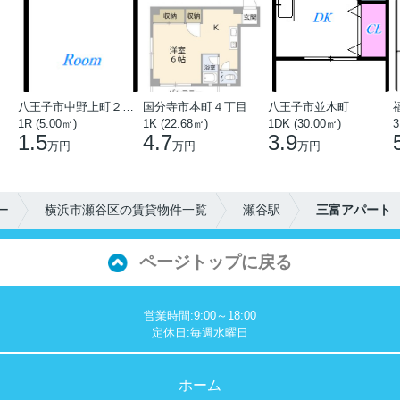
八王子市中野上町２丁目
国分寺市本町４丁目
八王子市並木町
1R (5.00㎡)
1K (22.68㎡)
1DK (30.00㎡)
3
1.5
4.7
3.9
万円
万円
万円
ー
横浜市瀬谷区の賃貸物件一覧
瀬谷駅
三富アパート
ページトップに戻る
営業時間:9:00～18:00
定休日:毎週水曜日
ホーム