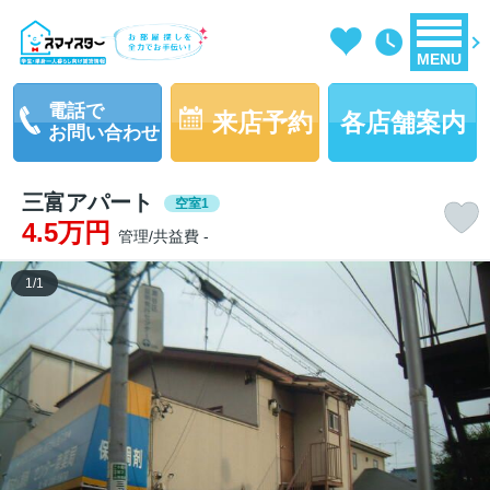
MENU
電話で
来店予約
各店舗案内
お問い合わせ
三富アパート
空室1
4.5万円
管理/共益費 -
1
/
1