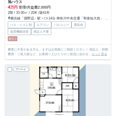
旭ハウス
4
万円
管理/共益費2,000円
2階 / 33.00㎡ / 2DK /築41年
横浜線「淵野辺」駅 バス14分 神奈川中央交通「和泉短大前」 停歩7分
バス・トイレ別
エアコン
バルコニー
電気有
追焚機能浴室
保証人不要
敷礼0
審査に不安がある方も、まずはお気軽にご相談ください！ 保証人・初期
費用・ご収入面など、お客様一人ひとりのご状況に合わせ...
もっと見る
アパート