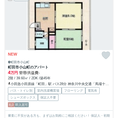
NEW
町田市小山町
町田市小山町のアパート
4
万円
管理/共益費-
2階 / 39.60㎡ / 2DK /築45年
小田急小田原線「町田」駅 バス28分 神奈川中央交通「馬場十字路」 停歩1分
バス・トイレ別
室内洗濯機置場
フローリング
電気有
シューズボックス
保証人不要
礼0
即入居可
審査に不安がある方も、まずはお気軽にご相談ください！ 保証人・初期