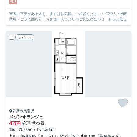
礼0
審査に不安がある方も、まずはお気軽にご相談ください！ 保証人・初期
費用・ご収入面など、お客様一人ひとりのご状況に合わせ...
もっと見る
アパート
多摩市馬引沢
メゾンオランジュ
4
万円
管理/共益費-
1階 / 20.00㎡ / 1K /築45年
京王相模原線「京王永山」駅 徒歩9分
京王線「聖蹟桜ヶ丘」駅 徒歩28分