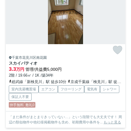
千葉市花見川区南花園
スカイパティオ
3.3
万円
管理/共益費5,000円
2階 / 19.66㎡ / 1K /築34年
総武線「新検見川」駅 徒歩10分
京成千葉線「検見川」駅 徒歩19分
室内洗濯機置場
エアコン
フローリング
電気有
シャワー
保証人不要
仲手無料
敷礼0
「まだ条件がまとまりきっていない…」という段階でも大丈夫です！ 周
辺の類似物件や他社様掲載物件も含め、初期費用や条件を...
もっと見る