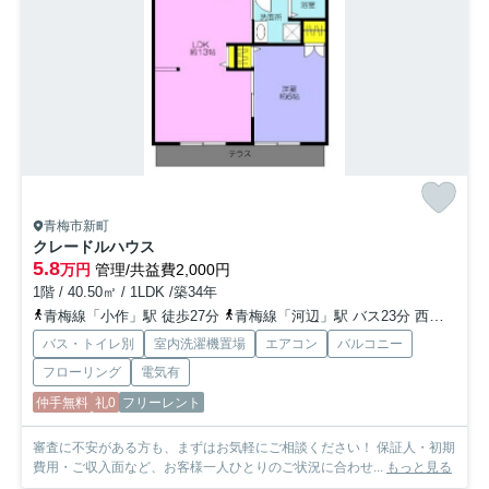
青梅市新町
クレードルハウス
5.8
万円
管理/共益費2,000円
1階 / 40.50㎡ / 1LDK /築34年
青梅線「小作」駅 徒歩27分
青梅線「河辺」駅 バス23分 西東京バス「霞町新町」 停歩18分
バス・トイレ別
室内洗濯機置場
エアコン
バルコニー
フローリング
電気有
仲手無料
礼0
フリーレント
審査に不安がある方も、まずはお気軽にご相談ください！ 保証人・初期
費用・ご収入面など、お客様一人ひとりのご状況に合わせ...
もっと見る