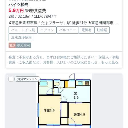
ハイツ松島
5.9
万円
管理/共益費-
2階 / 32.18㎡ / 1LDK /築47年
東急田園都市線「たまプラーザ」駅 徒歩21分
東急田園都市線「あざみ野」駅 徒歩27分
バス・トイレ別
エアコン
バルコニー
電気有
駐輪場
温水洗浄便座
礼0
即入居可
審査に不安がある方も、まずはお気軽にご相談ください！ 保証人・初期
費用・ご収入面など、お客様一人ひとりのご状況に合わせ...
もっと見る
賃貸マンション