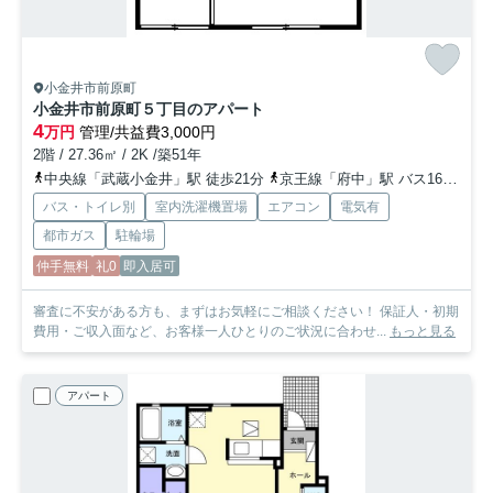
小金井市前原町
小金井市前原町５丁目のアパート
4
万円
管理/共益費3,000円
2階 / 27.36㎡ / 2K /築51年
中央線「武蔵小金井」駅 徒歩21分
京王線「府中」駅 バス16分 京王バス「前原交番西」 停歩2分
バス・トイレ別
室内洗濯機置場
エアコン
電気有
都市ガス
駐輪場
仲手無料
礼0
即入居可
審査に不安がある方も、まずはお気軽にご相談ください！ 保証人・初期
費用・ご収入面など、お客様一人ひとりのご状況に合わせ...
もっと見る
アパート