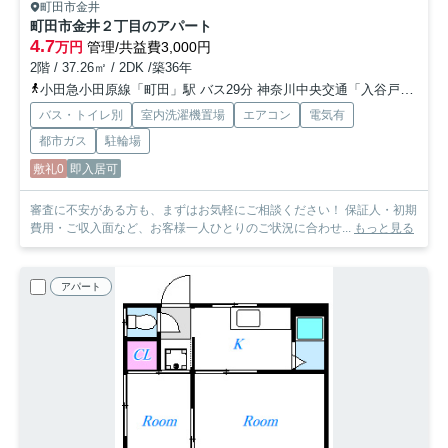
町田市金井
町田市金井２丁目のアパート
4.7
万円
管理/共益費3,000円
2階 / 37.26㎡ / 2DK /築36年
小田急小田原線「町田」駅 バス29分 神奈川中央交通「入谷戸〔町田市やくし台〕」 停歩4分
バス・トイレ別
室内洗濯機置場
エアコン
電気有
都市ガス
駐輪場
敷礼0
即入居可
審査に不安がある方も、まずはお気軽にご相談ください！ 保証人・初期
費用・ご収入面など、お客様一人ひとりのご状況に合わせ...
もっと見る
アパート