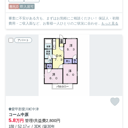
敷礼0
即入居可
審査に不安がある方も、まずはお気軽にご相談ください！ 保証人・初期
費用・ご収入面など、お客様一人ひとりのご状況に合わせ...
もっと見る
アパート
愛甲郡愛川町中津
コーム中原
5.8
万円
管理/共益費2,800円
1階 / 52.17㎡ / 3DK /築30年