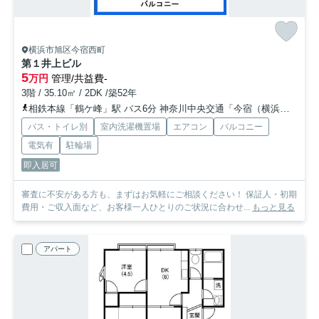
横浜市旭区今宿西町
第１井上ビル
5
万円
管理/共益費-
3階 / 35.10㎡ / 2DK /築52年
相鉄本線「鶴ケ峰」駅 バス6分 神奈川中央交通「今宿（横浜市）」 停歩2分
バス・トイレ別
室内洗濯機置場
エアコン
バルコニー
電気有
駐輪場
即入居可
審査に不安がある方も、まずはお気軽にご相談ください！ 保証人・初期
費用・ご収入面など、お客様一人ひとりのご状況に合わせ...
もっと見る
アパート