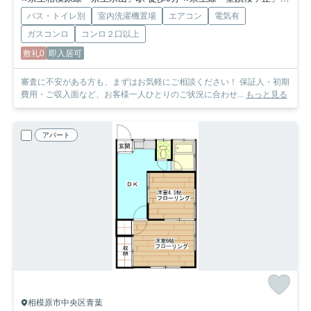
バス・トイレ別
室内洗濯機置場
エアコン
電気有
ガスコンロ
コンロ２口以上
敷礼0
即入居可
審査に不安がある方も、まずはお気軽にご相談ください！ 保証人・初期
費用・ご収入面など、お客様一人ひとりのご状況に合わせ...
もっと見る
アパート
相模原市中央区青葉