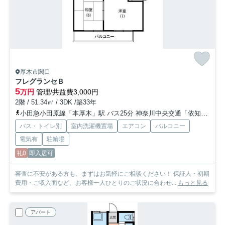
厚木市関口
フレグランセＢ
5
万円
管理/共益費3,000円
2階 / 51.34㎡ / 3DK /築33年
小田急小田原線「本厚木」駅 バス25分 神奈川中央交通「依知小学校前」 停歩3分
バス・トイレ別
室内洗濯機置場
エアコン
バルコニー
電気有
駐輪場
礼0
即入居可
審査に不安がある方も、まずはお気軽にご相談ください！ 保証人・初期
費用・ご収入面など、お客様一人ひとりのご状況に合わせ...
もっと見る
アパート