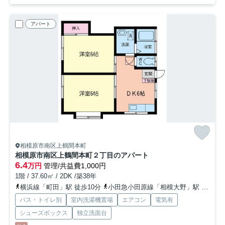
アパート
相模原市南区上鶴間本町
相模原市南区上鶴間本町２丁目のアパート
6.4
万円
管理/共益費1,000円
1階 / 37.60㎡ / 2DK /築38年
横浜線「町田」駅 徒歩10分
小田急小田原線「相模大野」駅 徒歩19分
バス・トイレ別
室内洗濯機置場
エアコン
電気有
シューズボックス
独立洗面台