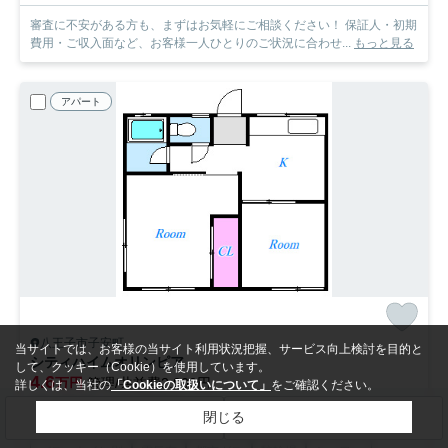
審査に不安がある方も、まずはお気軽にご相談ください！ 保証人・初期
費用・ご収入面など、お客様一人ひとりのご状況に合わせ...
もっと見る
アパート
八王子市子安町
当サイトでは、お客様の当サイト利用状況把握、サービス向上検討を目的と
シティハイムオリンピア
して、クッキー（Cookie）を使用しています。
4.6
万円
管理/共益費2,000円
詳しくは、当社の
「Cookieの取扱いについて」
をご確認ください。
1階 / 32.00㎡ / 2K /築39年
閉じる
検索条件を変更
まとめてお問い合わせ
京王高尾線「京王片倉」駅 徒歩9分
中央線「八王子」駅 徒歩18分