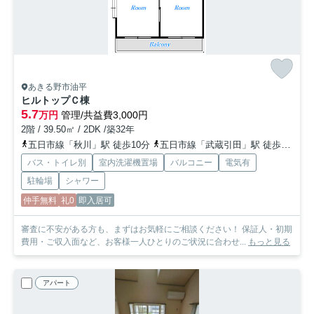
あきる野市油平
ヒルトップＣ棟
5.7
万円
管理/共益費3,000円
2階 / 39.50㎡ / 2DK /築32年
五日市線「秋川」駅 徒歩10分
五日市線「武蔵引田」駅 徒歩27分
バス・トイレ別
室内洗濯機置場
バルコニー
電気有
駐輪場
シャワー
仲手無料
礼0
即入居可
審査に不安がある方も、まずはお気軽にご相談ください！ 保証人・初期
費用・ご収入面など、お客様一人ひとりのご状況に合わせ...
もっと見る
アパート