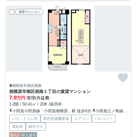
賃貸マンション
相模原市南区相南
相模原市南区相南１丁目の賃貸マンション
7.9
万円
管理/共益費-
1-2階 / 50.41㎡ / 2DK /築35年
小田急小田原線「小田急相模原」駅 徒歩5分
小田急江ノ島線「東林間」駅 徒歩15分
バス・トイレ別
室内洗濯機置場
エアコン
バルコニー
電気有
都市ガス
敷礼0
即入居可