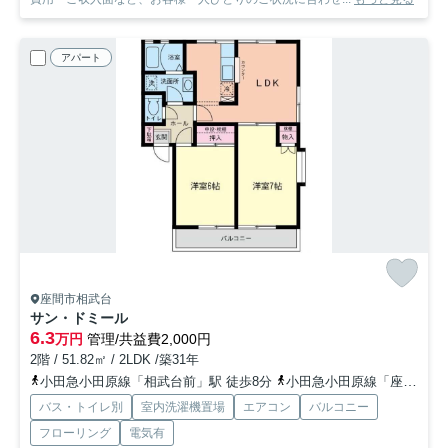
アパート
座間市相武台
サン・ドミール
6.3
万円
管理/共益費2,000円
2階 / 51.82㎡ / 2LDK /築31年
小田急小田原線「相武台前」駅 徒歩8分
小田急小田原線「座間」駅 徒歩28分
バス・トイレ別
室内洗濯機置場
エアコン
バルコニー
フローリング
電気有