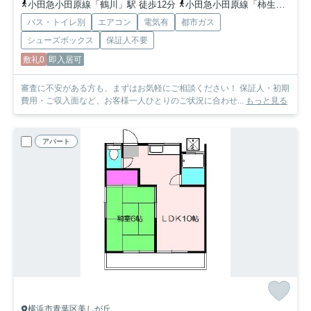
小田急小田原線「鶴川」駅 徒歩12分
小田急小田原線「柿生」駅 徒歩30分
バス・トイレ別
エアコン
電気有
都市ガス
シューズボックス
保証人不要
敷礼0
即入居可
審査に不安がある方も、まずはお気軽にご相談ください！ 保証人・初期
費用・ご収入面など、お客様一人ひとりのご状況に合わせ...
もっと見る
アパート
横浜市青葉区美しが丘