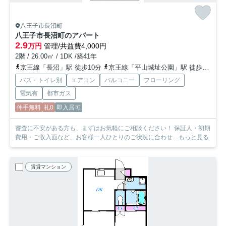
八王子市長沼町
八王子市長沼町のアパート
2.9
万円
管理/共益費4,000円
2階 / 26.00㎡ / 1DK /築41年
京王線「長沼」駅 徒歩10分
京王線「平山城址公園」駅 徒歩16分
バス・トイレ別
エアコン
バルコニー
フローリング
電気有
都市ガス
仲手無料
礼0
即入居可
審査に不安がある方も、まずはお気軽にご相談ください！ 保証人・初期
費用・ご収入面など、お客様一人ひとりのご状況に合わせ...
もっと見る
賃貸マンション