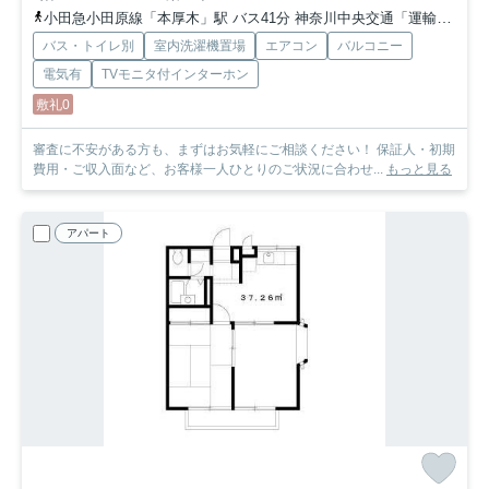
小田急小田原線「本厚木」駅 バス41分 神奈川中央交通「運輸支局入口（神奈川県）」 停歩5分
バス・トイレ別
室内洗濯機置場
エアコン
バルコニー
電気有
TVモニタ付インターホン
敷礼0
審査に不安がある方も、まずはお気軽にご相談ください！ 保証人・初期
費用・ご収入面など、お客様一人ひとりのご状況に合わせ...
もっと見る
アパート