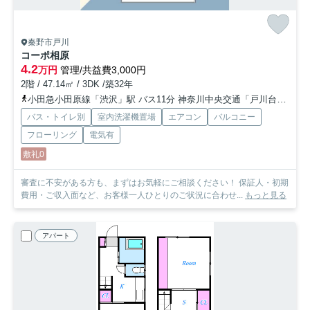
秦野市戸川
コーポ相原
4.2
万円
管理/共益費3,000円
2階 / 47.14㎡ / 3DK /築32年
小田急小田原線「渋沢」駅 バス11分 神奈川中央交通「戸川台」 停歩5分
バス・トイレ別
室内洗濯機置場
エアコン
バルコニー
フローリング
電気有
敷礼0
審査に不安がある方も、まずはお気軽にご相談ください！ 保証人・初期
費用・ご収入面など、お客様一人ひとりのご状況に合わせ...
もっと見る
アパート