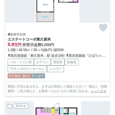
新座市石神
エステートコーポ東久留米
5.9
万円
管理/共益費5,000円
1-2階 / 40.58㎡ / 2K＋S(納戸) /築50年
西武池袋線「東久留米」駅 徒歩19分
西武池袋線「ひばりヶ丘」駅 徒歩25分
バス・トイレ別
エアコン
電気有
駐輪場
TVモニタ付インターホン
シャワー
仲手無料
敷礼0
即入居可
審査に不安がある方も、まずはお気軽にご相談ください！ 保証人・初期
費用・ご収入面など、お客様一人ひとりのご状況に合わせ...
もっと見る
アパート