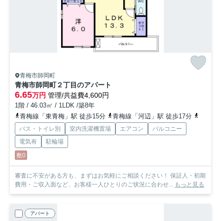
青梅市師岡町
青梅市師岡町２丁目のアパート
6.65
万円
管理/共益費4,600円
1階 / 46.03㎡ / 1LDK /築8年
青梅線「東青梅」駅 徒歩15分
青梅線「河辺」駅 徒歩17分
青梅線
バス・トイレ別
室内洗濯機置場
エアコン
バルコニー
電気有
駐輪場
敷0
審査に不安がある方も、まずはお気軽にご相談ください！ 保証人・初期
費用・ご収入面など、お客様一人ひとりのご状況に合わせ...
もっと見る
アパート