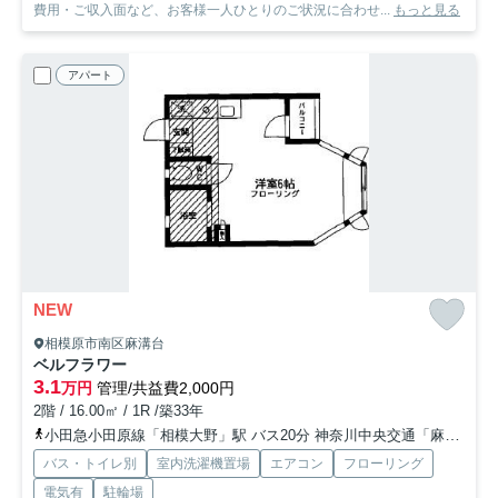
費用・ご収入面など、お客様一人ひとりのご状況に合わせ...
もっと見る
アパート
NEW
相模原市南区麻溝台
ベルフラワー
3.1
万円
管理/共益費2,000円
2階 / 16.00㎡ / 1R /築33年
小田急小田原線「相模大野」駅 バス20分 神奈川中央交通「麻溝台」 停歩9分
バス・トイレ別
室内洗濯機置場
エアコン
フローリング
電気有
駐輪場