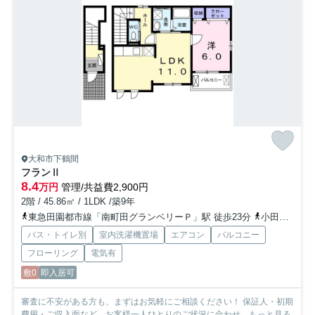
大和市下鶴間
フランⅡ
8.4
万円
管理/共益費2,900円
2階 / 45.86㎡ / 1LDK /築9年
東急田園都市線「南町田グランベリーＰ」駅 徒歩23分
小田急江ノ島線「南林間」駅 徒歩22分
バス・トイレ別
室内洗濯機置場
エアコン
バルコニー
フローリング
電気有
敷0
即入居可
審査に不安がある方も、まずはお気軽にご相談ください！ 保証人・初期
費用・ご収入面など、お客様一人ひとりのご状況に合わせ...
もっと見る