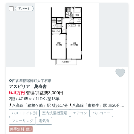
アパート
西多摩郡瑞穂町大字石畑
アスピリア 萬寿舎
6.3
万円
管理/共益費3,000円
2階 / 47.65㎡ / 1LDK /築13年
八高線「箱根ケ崎」駅 徒歩17分
八高線「東福生」駅 車20分
青梅
バス・トイレ別
室内洗濯機置場
エアコン
バルコニー
フローリング
電気有
仲手無料
敷0