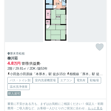
厚木市松枝
柳川荘
4.8
万円
管理/共益費-
2階 / 29.81㎡ / 2DK /築53年
小田急小田原線「本厚木」駅 徒歩15分
相模線「厚木」駅 徒歩30分
バス・トイレ別
室内洗濯機置場
エアコン
電気有
駐輪場
温水洗浄便座
即入居可
審査に不安がある方も、まずはお気軽にご相談ください！ 保証人・初期
費用・ご収入面など、お客様一人ひとりのご状況に合わせ...
もっと見る