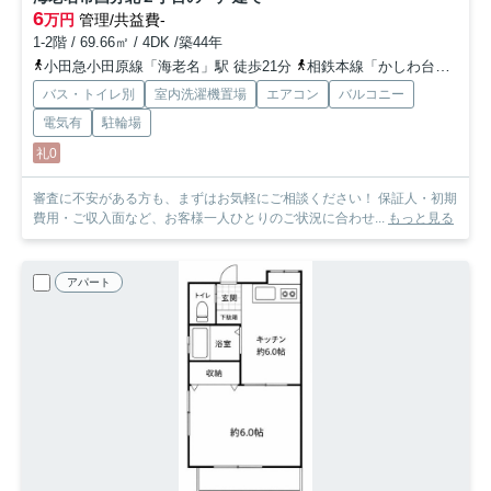
6
万円
管理/共益費-
1-2階 / 69.66㎡ / 4DK /築44年
小田急小田原線「海老名」駅 徒歩21分
相鉄本線「かしわ台」駅 徒歩23分
バス・トイレ別
室内洗濯機置場
エアコン
バルコニー
電気有
駐輪場
礼0
審査に不安がある方も、まずはお気軽にご相談ください！ 保証人・初期
費用・ご収入面など、お客様一人ひとりのご状況に合わせ...
もっと見る
アパート