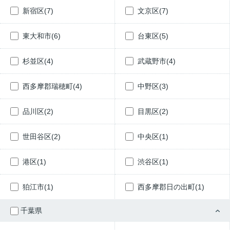
新宿区(7)
文京区(7)
東大和市(6)
台東区(5)
杉並区(4)
武蔵野市(4)
西多摩郡瑞穂町(4)
中野区(3)
品川区(2)
目黒区(2)
世田谷区(2)
中央区(1)
港区(1)
渋谷区(1)
狛江市(1)
西多摩郡日の出町(1)
千葉県