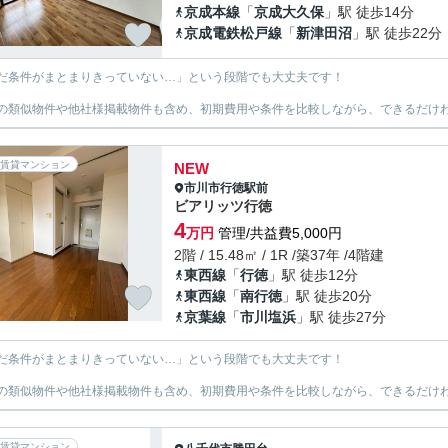
京成本線
「
京成大久保
」駅 徒歩14分
京成電鉄松戸線
「
新津田沼
」駅 徒歩22分
だ条件がまとまりきっていない…」という段階でも大丈夫です！
の類似物件や他社様掲載物件も含め、初期費用や条件を比較しながら、できるだけわ
賃貸マンション
NEW
市川市
行徳駅前
ビアリッツ行徳
4
万円
管理/共益費5,000円
2階 / 15.48㎡ / 1R /築37年 /4階建
東西線
「
行徳
」駅 徒歩12分
東西線
「
南行徳
」駅 徒歩20分
京葉線
「
市川塩浜
」駅 徒歩27分
だ条件がまとまりきっていない…」という段階でも大丈夫です！
の類似物件や他社様掲載物件も含め、初期費用や条件を比較しながら、できるだけわ
賃貸マンション