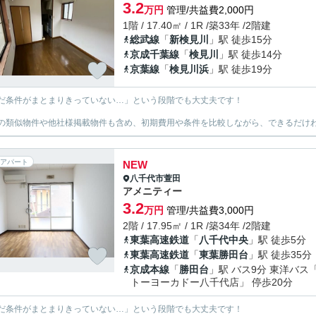
3.2
万円
管理/共益費2,000円
1階 / 17.40㎡ / 1R /築33年 /2階建
総武線
「
新検見川
」駅 徒歩15分
京成千葉線
「
検見川
」駅 徒歩14分
京葉線
「
検見川浜
」駅 徒歩19分
だ条件がまとまりきっていない…」という段階でも大丈夫です！
の類似物件や他社様掲載物件も含め、初期費用や条件を比較しながら、できるだけわ
アパート
NEW
八千代市
萱田
アメニティー
3.2
万円
管理/共益費3,000円
2階 / 17.95㎡ / 1R /築34年 /2階建
東葉高速鉄道
「
八千代中央
」駅 徒歩5分
東葉高速鉄道
「
東葉勝田台
」駅 徒歩35分
京成本線
「
勝田台
」駅 バス9分 東洋バス
トーヨーカドー八千代店」 停歩20分
だ条件がまとまりきっていない…」という段階でも大丈夫です！