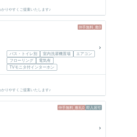
かりやすくご提案いたします♪
仲手無料
敷0
バス・トイレ別
室内洗濯機置場
エアコン
フローリング
電気有
TVモニタ付インターホン
かりやすくご提案いたします♪
仲手無料
敷礼0
即入居可