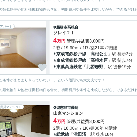
の類似物件や他社様掲載物件も含め、初期費用や条件を比較しながら、できるだけわ
アパート
船橋市
高根台
ソレイユⅠ
4
万円
管理/共益費3,000円
2階 / 19.60㎡ / 1R /築21年 /2階建
京成電鉄松戸線
「
高根公団
」駅 徒歩3分
京成電鉄松戸線
「
高根木戸
」駅 徒歩7分
東葉高速鉄道
「
北習志野
」駅 徒歩19分
だ条件がまとまりきっていない…」という段階でも大丈夫です！
の類似物件や他社様掲載物件も含め、初期費用や条件を比較しながら、できるだけわ
賃貸マンション
習志野市
藤崎
山京マンション
4
万円
管理/共益費3,000円
2階 / 18.00㎡ / 1K /築30年 /4階建
総武線
「
津田沼
」駅 徒歩18分