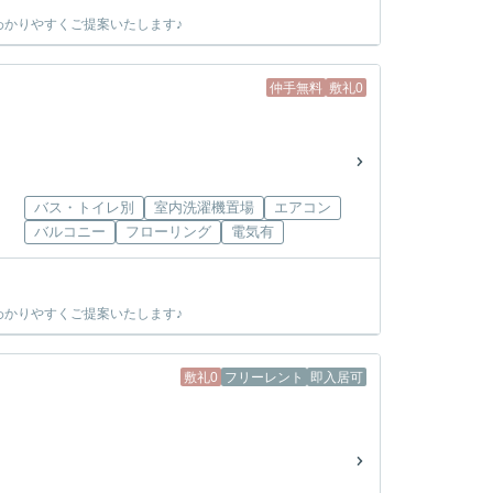
かりやすくご提案いたします♪
仲手無料
敷礼0
バス・トイレ別
室内洗濯機置場
エアコン
バルコニー
フローリング
電気有
かりやすくご提案いたします♪
敷礼0
フリーレント
即入居可