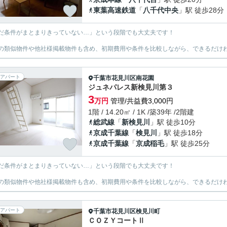
東葉高速鉄道
「
八千代中央
」駅 徒歩28分
だ条件がまとまりきっていない…」という段階でも大丈夫です！
の類似物件や他社様掲載物件も含め、初期費用や条件を比較しながら、できるだけわ
アパート
千葉市花見川区
南花園
ジュネパレス新検見川第３
3
万円
管理/共益費3,000円
1階 / 14.20㎡ / 1K /築39年 /2階建
総武線
「
新検見川
」駅 徒歩10分
京成千葉線
「
検見川
」駅 徒歩18分
京成千葉線
「
京成稲毛
」駅 徒歩25分
だ条件がまとまりきっていない…」という段階でも大丈夫です！
の類似物件や他社様掲載物件も含め、初期費用や条件を比較しながら、できるだけわ
アパート
千葉市花見川区
検見川町
ＣＯＺＹコートⅡ