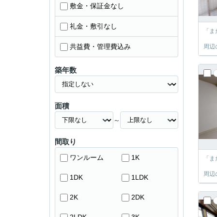
敷金・保証金なし
礼金・敷引なし
「ま
共益費・管理費込み
周辺
築年数
面積
～
間取り
ワンルーム
1K
「ま
周辺
1DK
1LDK
2K
2DK