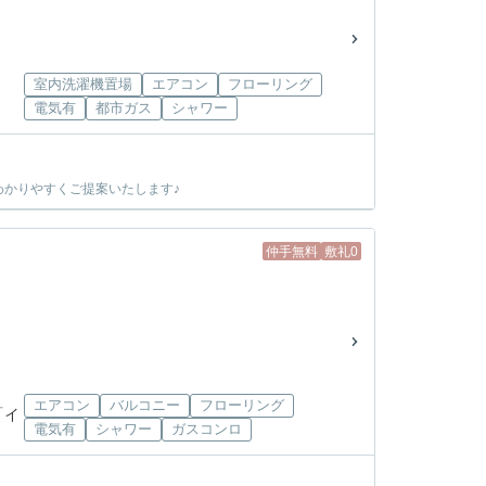
室内洗濯機置場
エアコン
フローリング
電気有
都市ガス
シャワー
かりやすくご提案いたします♪
仲手無料
敷礼0
エアコン
バルコニー
フローリング
「イ
電気有
シャワー
ガスコンロ