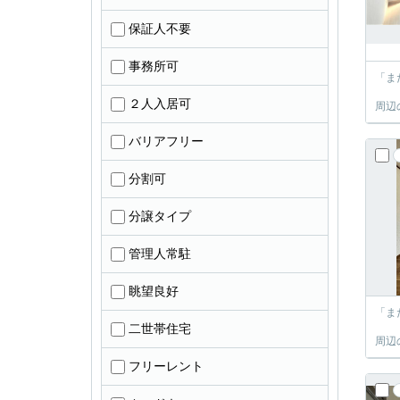
保証人不要
事務所可
「ま
２人入居可
周辺
バリアフリー
分割可
分譲タイプ
管理人常駐
眺望良好
「ま
二世帯住宅
周辺
フリーレント