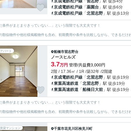
京成電鉄松戸線
「
習志野
」駅 徒歩4分
京成電鉄松戸線
「
薬園台
」駅 徒歩6分
京成電鉄松戸線
「
北習志野
」駅 徒歩13分
だ条件がまとまりきっていない…」という段階でも大丈夫です！
の類似物件や他社様掲載物件も含め、初期費用や条件を比較しながら、できるだけわ
アパート
船橋市
習志野台
ノースヒルズ
3.7
万円
管理/共益費3,000円
2階 / 17.36㎡ / 1R /築32年 /2階建
京成電鉄松戸線
「
北習志野
」駅 徒歩19分
東葉高速鉄道
「
北習志野
」駅 徒歩19分
東葉高速鉄道
「
船橋日大前
」駅 徒歩19分
だ条件がまとまりきっていない…」という段階でも大丈夫です！
の類似物件や他社様掲載物件も含め、初期費用や条件を比較しながら、できるだけわ
賃貸マンション
千葉市花見川区
検見川町