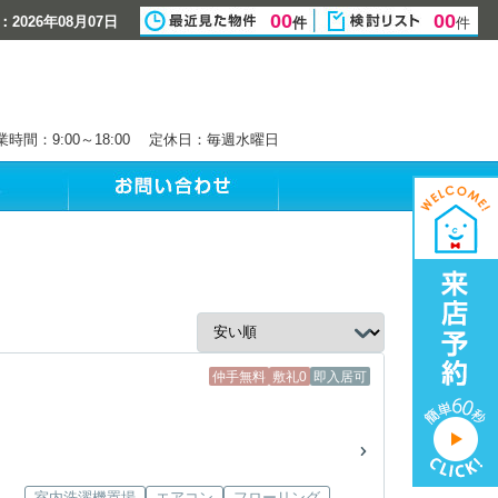
00
00
2026年08月07日
件
件
業時間：9:00～18:00 定休日：毎週水曜日
仲手無料
敷礼0
即入居可
室内洗濯機置場
エアコン
フローリング