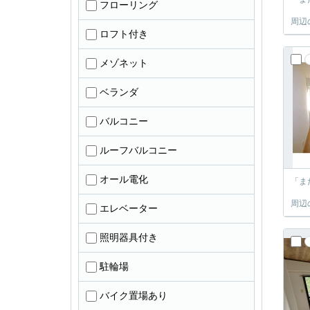
フローリング
周辺
ロフト付き
メゾネット
ベランダ
バルコニー
ルーフバルコニー
オール電化
「ま
周辺
エレベーター
照明器具付き
駐輪場
バイク置場あり