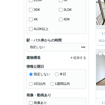
2LDK
3K
3DK
3LDK
4K
4DK
4LDK以上
「ま
駅・バス停からの時間
周辺
建物構造
追加する
情報公開日
指定しない
本日
3日以内
1週間以内
画像・動画あり
画像あり
「ま