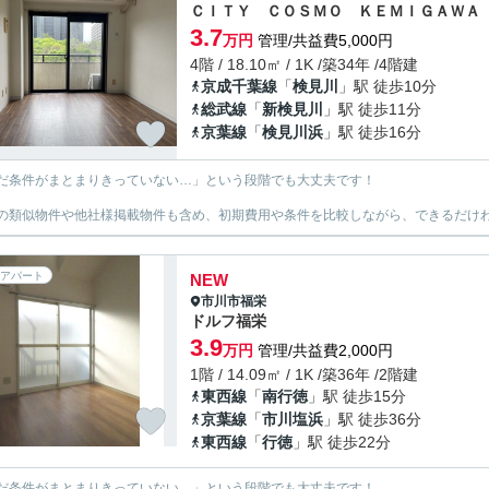
ＣＩＴＹ ＣＯＳＭＯ ＫＥＭＩＧＡＷＡ
3.7
万円
管理/共益費5,000円
4階 / 18.10㎡ / 1K /築34年 /4階建
京成千葉線
「
検見川
」駅 徒歩10分
総武線
「
新検見川
」駅 徒歩11分
京葉線
「
検見川浜
」駅 徒歩16分
だ条件がまとまりきっていない…」という段階でも大丈夫です！
の類似物件や他社様掲載物件も含め、初期費用や条件を比較しながら、できるだけわ
アパート
NEW
市川市
福栄
ドルフ福栄
3.9
万円
管理/共益費2,000円
1階 / 14.09㎡ / 1K /築36年 /2階建
東西線
「
南行徳
」駅 徒歩15分
京葉線
「
市川塩浜
」駅 徒歩36分
東西線
「
行徳
」駅 徒歩22分
だ条件がまとまりきっていない…」という段階でも大丈夫です！