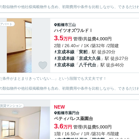
の類似物件や他社様掲載物件も含め、初期費用や条件を比較しながら、できるだけわ
アパート
船橋市
三山
ハイツオズワルドⅠ
3.5
万円
管理/共益費4,000円
2階 / 26.40㎡ / 1K /築32年 /2階建
京成本線
「
実籾
」駅 徒歩20分
京成本線
「
京成大久保
」駅 徒歩27分
京成本線
「
八千代台
」駅 徒歩46分
だ条件がまとまりきっていない…」という段階でも大丈夫です！
の類似物件や他社様掲載物件も含め、初期費用や条件を比較しながら、できるだけわ
賃貸マンション
NEW
船橋市
薬円台
ペティパレス薬園台
3.6
万円
管理/共益費5,000円
1階 / 16.50㎡ / 1R /築31年 /5階建