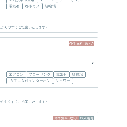
電気有
都市ガス
駐輪場
かりやすくご提案いたします♪
仲手無料
敷礼0
エアコン
フローリング
電気有
駐輪場
TVモニタ付インターホン
シャワー
かりやすくご提案いたします♪
仲手無料
敷礼0
即入居可