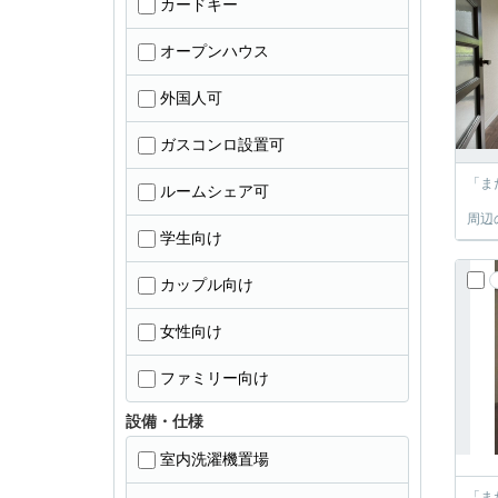
カードキー
オープンハウス
外国人可
ガスコンロ設置可
「ま
ルームシェア可
周辺
学生向け
カップル向け
女性向け
ファミリー向け
設備・仕様
室内洗濯機置場
「ま