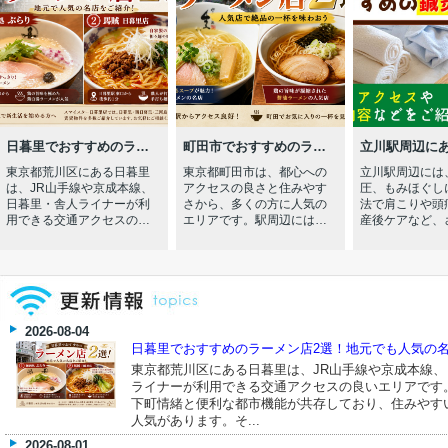
日暮里でおすすめのラー
町田市でおすすめのラー
立川駅周辺に
メン店2選！地元でも人気
メン店2選！人気店で絶品
めの鍼灸院と
東京都荒川区にある日暮里
東京都町田市は、都心への
立川駅周辺には
の名店をご紹介
の一杯を味わおう
スや診療内容
は、JR山手線や京成本線、
アクセスの良さと住みやす
圧、もみほぐし
介！
日暮里・舎人ライナーが利
さから、多くの方に人気の
法で肩こりや頭
用できる交通アクセスの良
エリアです。駅周辺には大
産後ケアなど、
いエリアです。昔ながらの
型商業施設や飲食店が数多
症状の改善に対
下町情緒と便利な都市機能
く立ち並び、ラーメン激戦
鍼灸院が存在し
が共存しており、住みやす
区としても知られていま
気になる症状の
い街としても人気がありま
す。 今回は、町田市で人気
お住まいの近く
す。そんな日暮里には、ラ
のラーメン店の中から、初
利用してみるの
ーメン好きが足を運ぶ人気
めて訪れる方にもおすすめ
ょう。 今回は
2026-08-04
店も数多くあります。今回
したい2店舗をご紹介しま
賃貸物件をお探
は、その中でも特におすす
日暮里でおすすめのラーメン店2選！地元でも人気の名店
す。町田市へのお引っ越し
けて、立川駅周
めしたい2店舗をご紹介しま
を検討している方や、美味
めの鍼灸院につ
東京都荒川区にある日暮里は、JR山手線や京成本線、
す。日暮里でお部屋探しを
しいラーメン店を探してい
します。 弊社
ライナーが利用できる交通アクセスの良いエリアです
検討している方や、美味し
る方はぜひ参考にしてくだ
わせはこちら立
下町情緒と便利な都市機能が共存しており、住みやす
いラーメンを楽しみたい方
さい。町田市でおすすめの
おすすめの鍼灸
人気があります。そ...
はぜひ参考にしてくださ
ラーメン店① 町田汁場 しお
健康鍼灸院 立
い。日暮里でおすすめのラ
らーめん進化 町田駅前店塩
院は、立川駅か
2026-08-01