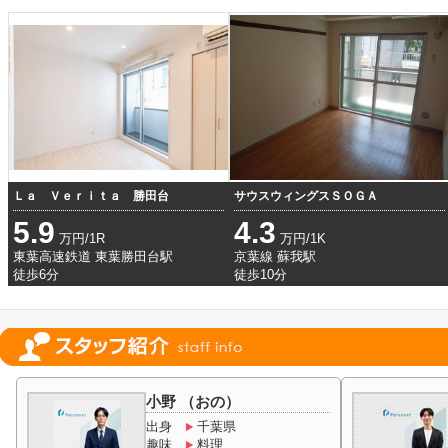
Ｌａ Ｖｅｒｉｔａ 勝田台
サウスウィングスＳＯＧＡ
5.9
4.3
万円/1R
万円/1K
東葉高速鉄道 東葉勝田台駅
京葉線 蘇我駅
徒歩6分
徒歩10分
小野 （おの）
出身
千葉県
趣味
料理