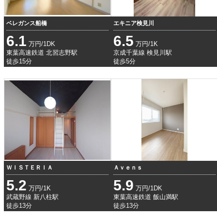
ベレガンス船橋
エキニア検見川
6.1
6.5
万円/1DK
万円/1K
東葉高速鉄道 北習志野駅
京成千葉線 検見川駅
徒歩15分
徒歩5分
ＷＩＳＴＥＲＩＡ
Ａｖｅｎｓ
5.2
5.9
万円/1K
万円/1DK
武蔵野線 新八柱駅
東葉高速鉄道 飯山満駅
徒歩13分
徒歩13分