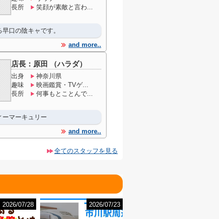
長所
笑顔が素敵と言わ...
る早口の陰キャです。
and more..
店長：原田 （ハラダ）
出身
神奈川県
趣味
映画鑑賞・TVゲ...
長所
何事もとことんで...
ィーマーキュリー
and more..
全てのスタッフを見る
2026/07/28
2026/07/23