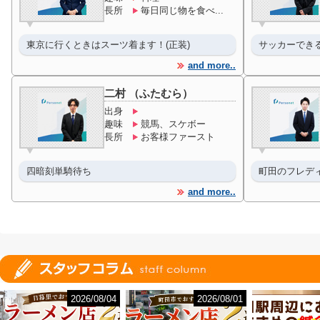
長所
毎日同じ物を食べ...
東京に行くときはスーツ着ます！(正装)
サッカーでき
and more..
二村 （ふたむら）
出身
趣味
競馬、スケボー
長所
お客様ファースト
四暗刻単騎待ち
町田のフレデ
and more..
2026/08/04
2026/08/01