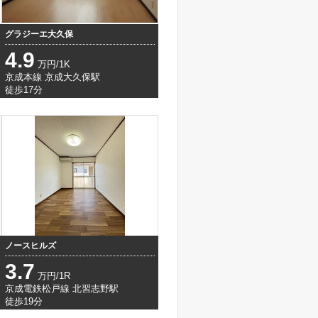
グラジーエ大久保
4.9
万円/1K
京成本線 京成大久保駅
徒歩17分
ノースヒルズ
3.7
万円/1R
京成電鉄松戸線 北習志野駅
徒歩19分