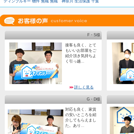
ディンプルキー
物件
無職
無職 神奈川
生活保護 千葉
F・S様
接客も良く、とて
もいいお部屋をご
紹介頂き気持ちよ
く引っ越...
詳しく見る
G・D様
対応も良く、家賃
の安いところを紹
介してもらえまし
た。あり...