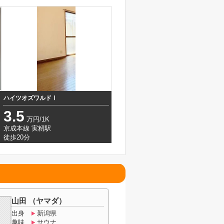
ハイツオズワルドⅠ
3.5
万円/1K
京成本線 実籾駅
徒歩20分
山田 （ヤマダ）
出身
新潟県
趣味
サウナ