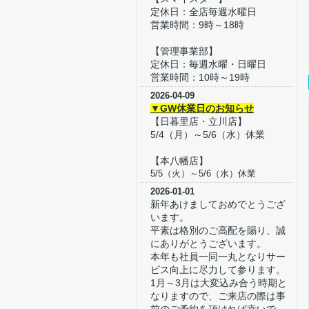
定休日：全店毎週水曜日
営業時間：9時～18時
【管理事業部】
定休日：毎週水曜・日曜日
営業時間：10時～19時
2026-04-09
▼GW休業日のお知らせ
【日暮里店・立川店】
5/4（月）～5/6（水）休業
【本八幡店】
5/5（火）～5/6（水）休業
2026-01-01
新年あけましておめでとうござ
います。
平素は格別のご高配を賜り、誠
にありがとうございます。
本年も社員一同一丸となりサー
ビス向上に尽力して参ります。
1月～3月は大変込み合う時期と
なりますので、ご来店の際は事