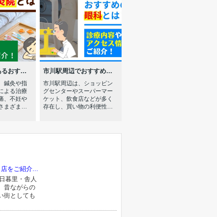
あるおすす
市川駅周辺でおすすめの
は？アクセ
眼科とは？診療内容やア
、鍼灸や指
市川駅周辺は、ショッピン
などをご紹
クセス情報をご紹介！
による治療
グセンターやスーパーマー
痛、不妊や
ケット、飲食店などが多く
さまざまな
存在し、買い物の利便性が
応している
高いエリアです。 また、買
ています。
い物の利便性が高いだけで
ある方は、
なく、通いやすい医療施設
の鍼灸院を
があることを重視する方も
も良いでし
いらっしゃるのではないで
、立川周辺に
しょうか。 そこで今回は、
しの方に向
市川駅周辺に賃貸物件をお
をご紹介...
辺でおすす
探しの方に向けて、おすす
いてご紹介
めの眼科を2院ご紹介しま
日暮里・舎人
へのお問い合
す。 弊社へのお問い合わせ
。昔ながらの
川駅周辺で
はこちら市川駅周辺でおす
い街としても
院：立川通
すめの眼科①さたけ眼科 市
川通健康鍼灸
川駅から徒歩約3分の場所に
ら徒歩8分の
ある「さたけ眼科」は、屈