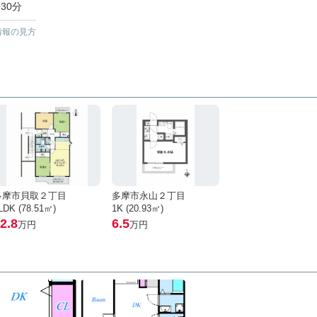
30分
情報の見方
多摩市貝取２丁目
多摩市永山２丁目
LDK (78.51㎡)
1K (20.93㎡)
2.8
6.5
万円
万円