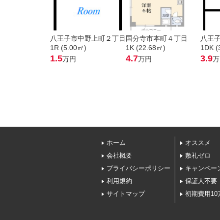
八王子市中野上町２丁目
国分寺市本町４丁目
八王
1R (5.00㎡)
1K (22.68㎡)
1DK (
1.5
4.7
3.9
万円
万円
万
ホーム
オススメ
会社概要
敷礼ゼロ
プライバシーポリシー
キャンペー
利用規約
保証人不要
サイトマップ
初期費用10