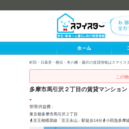
町田・日暮里・横浜・本八幡・藤沢の賃貸情報はスマイス
この物
多摩市馬引沢２丁目の賃貸マンション
-
管理/共益費 -
東京都
多摩市
馬引沢
２丁目
京王相模原線「京王永山」駅徒歩14分
小田急多摩