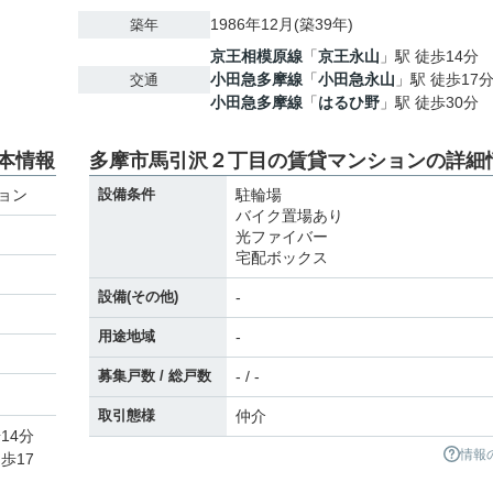
1986年12月(築39年)
築年
京王相模原線
「
京王永山
」駅 徒歩14分
小田急多摩線
「
小田急永山
」駅 徒歩17
交通
小田急多摩線
「
はるひ野
」駅 徒歩30分
本情報
多摩市馬引沢２丁目の賃貸マンションの詳細
ョン
設備条件
駐輪場
バイク置場あり
光ファイバー
宅配ボックス
設備(その他)
-
用途地域
-
募集戸数 / 総戸数
- / -
取引態様
仲介
14分
情報
歩17