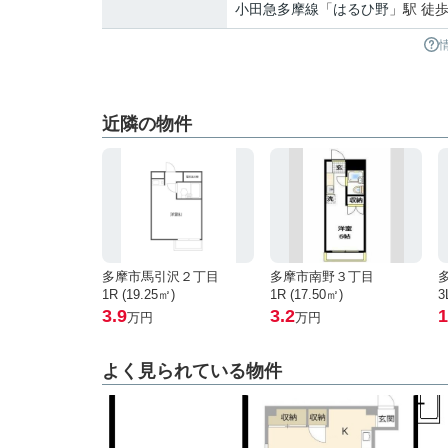
小田急多摩線
「
はるひ野
」駅 徒歩
近隣の物件
多摩市馬引沢２丁目
多摩市南野３丁目
1R (19.25㎡)
1R (17.50㎡)
3
3.9
3.2
1
万円
万円
よく見られている物件