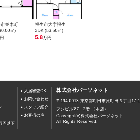
子市並木町
福生市大字福生
30.00㎡)
3DK (53.50㎡)
5.8
円
万円
株式会社パーソネット
入居審査OK
お問い合わせ
〒194-0013 東京都町田市原町田６丁目17-1
ン
スタッフ紹介
フジビル'87 2階 （本店）
お客様の声
Copyright(c)株式会社パーソネット
All Rights Reserved.
万円以下