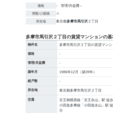
-
管理/共益費
-
価格
-/-
間取り/面積
東京都
多摩市
馬引沢
２丁目
所在地
多摩市馬引沢２丁目の賃貸マンションの基
物件名
多摩市馬引沢２丁目の賃貸マンシ
価格
-
管理/共益費
-
築年月
1986年12月（築39年）
総戸数
-
所在地
東京都
多摩市
馬引沢
２丁目
交通
京王相模原線
「
京王永山
」駅 徒歩
小田急多摩線
「
小田急永山
」駅 徒
分