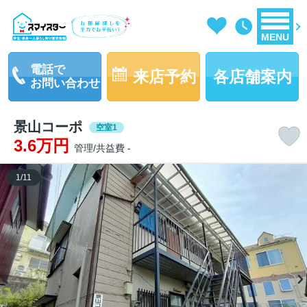
MENU
電話で
来店予約
各店舗案内
お問い合わせ
景山コーポ
空室1
3.6万円
管理/共益費 -
1
/
11