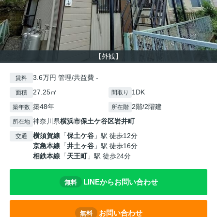
【外観】
3.6万円 管理/共益費 -
賃料
27.25㎡
1DK
面積
間取り
築48年
2階/2階建
築年数
所在階
神奈川県
横浜市保土ケ谷区
岩井町
所在地
横須賀線
「
保土ケ谷
」駅 徒歩12分
交通
京急本線
「
井土ヶ谷
」駅 徒歩16分
相鉄本線
「
天王町
」駅 徒歩24分
LINEからお問い合わせ
無料
お問い合わせ
無料