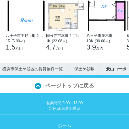
八王子市中野上町２丁目
国分寺市本町４丁目
八王子市並木町
1R (5.00㎡)
1K (22.68㎡)
1DK (30.00㎡)
3
1.5
4.7
3.9
万円
万円
万円
横浜市保土ケ谷区の賃貸物件一覧
保土ケ谷駅
景山コーポ
ページトップに戻る
営業時間:9:00～18:00
定休日:毎週水曜日
ホーム