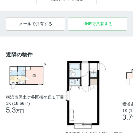
メールで共有する
LINEで共有する
近隣の物件
横浜市保土ケ谷区桜ケ丘１丁目
1K (18.66㎡)
横浜
5.3
1K (
万円
3.7