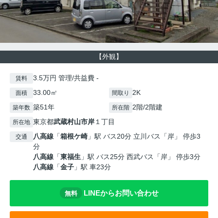
【外観】
3.5万円 管理/共益費 -
賃料
33.00㎡
2K
面積
間取り
築51年
2階/2階建
築年数
所在階
東京都
武蔵村山市
岸
１丁目
所在地
八高線
「
箱根ケ崎
」駅 バス20分 立川バス「岸」 停歩3
交通
分
八高線
「
東福生
」駅 バス25分 西武バス「岸」 停歩3分
八高線
「
金子
」駅 車23分
LINEからお問い合わせ
無料