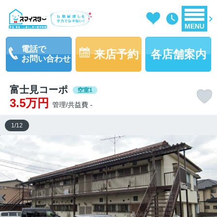
MENU
電話で
来店予約
各店舗案内
お問い合わせ
富士見コーポ
空室1
3.5万円
管理/共益費 -
1
/
12