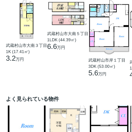
武蔵村山市大南５丁目
1LDK (44.39㎡)
6.6
武蔵村山市大南３丁目
万円
1K (17.41㎡)
3.2
万円
武蔵村山市岸１丁目
3DK (53.00㎡)
1
5.6
万円
よく見られている物件