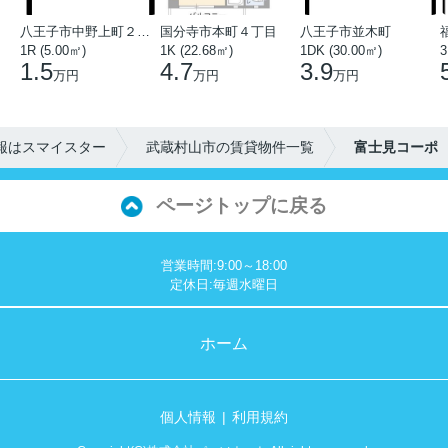
八王子市中野上町２丁目
国分寺市本町４丁目
八王子市並木町
1R (5.00㎡)
1K (22.68㎡)
1DK (30.00㎡)
3
1.5
4.7
3.9
万円
万円
万円
報はスマイスター
武蔵村山市の賃貸物件一覧
富士見コーポ
ページトップに戻る
営業時間:9:00～18:00
定休日:毎週水曜日
ホーム
個人情報
利用規約