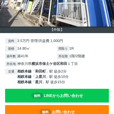
【外観】
3.5万円 管理/共益費 1,000円
賃料
14.80㎡
1R
面積
間取り
築41年
1階/2階建
築年数
所在階
神奈川県
横浜市保土ケ谷区
和田
１丁目
所在地
相鉄本線
「
和田町
」駅 徒歩2分
交通
相鉄本線
「
上星川
」駅 徒歩10分
相鉄本線
「
星川
」駅 徒歩15分
LINEからお問い合わせ
無料
お問い合わせ
無料