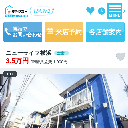
MENU
電話で
来店予約
各店舗案内
お問い合わせ
ニューライフ横浜
空室1
3.5万円
管理/共益費 1,000円
1
/
17