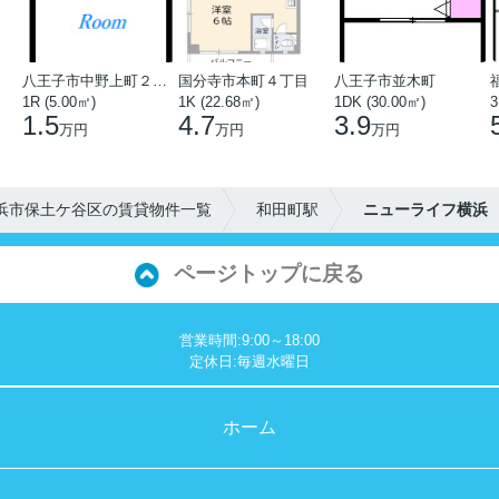
八王子市中野上町２丁目
国分寺市本町４丁目
八王子市並木町
1R (5.00㎡)
1K (22.68㎡)
1DK (30.00㎡)
3
1.5
4.7
3.9
万円
万円
万円
浜市保土ケ谷区の賃貸物件一覧
和田町駅
ニューライフ横浜
ページトップに戻る
営業時間:9:00～18:00
定休日:毎週水曜日
ホーム