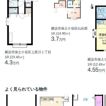
横浜市保土ケ谷区仏向西
1K (14.90㎡)
3.7
万円
横浜市保土ケ谷区上星川１丁目
1R (23.40㎡)
横浜市保土
4.3
万円
1R (12.49㎡
4.55
万円
よく見られている物件