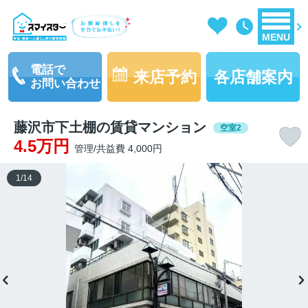
MENU
電話で
来店予約
各店舗案内
お問い合わせ
藤沢市下土棚の賃貸マンション
空室2
4.5万円
管理/共益費 4,000円
1
/
14