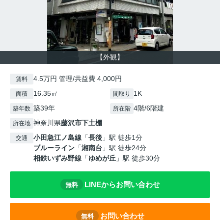
【外観】
4.5万円 管理/共益費 4,000円
賃料
16.35㎡
1K
面積
間取り
築39年
4階/6階建
築年数
所在階
神奈川県
藤沢市
下土棚
所在地
小田急江ノ島線
「
長後
」駅 徒歩1分
交通
ブルーライン
「
湘南台
」駅 徒歩24分
相鉄いずみ野線
「
ゆめが丘
」駅 徒歩30分
LINEからお問い合わせ
無料
お問い合わせ
無料