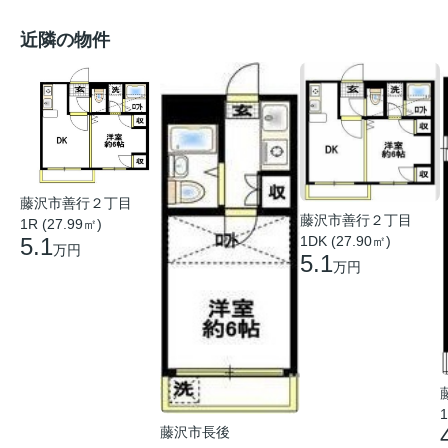
近隣の物件
藤沢市善行２丁目
藤沢市善行２丁目
1R (27.99㎡)
5.1
1DK (27.90㎡)
万円
5.1
万円
1
藤沢市長後