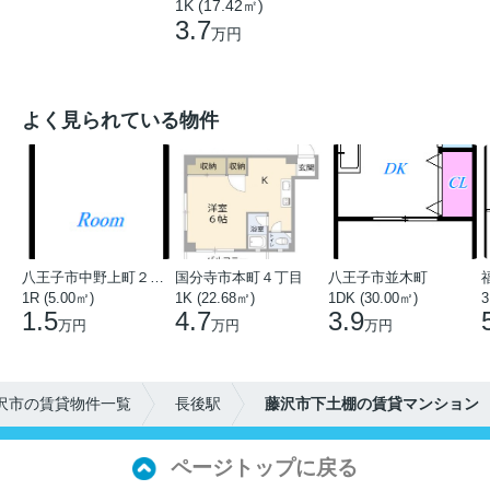
1K (17.42㎡)
3.7
万円
よく見られている物件
八王子市中野上町２丁目
国分寺市本町４丁目
八王子市並木町
1R (5.00㎡)
1K (22.68㎡)
1DK (30.00㎡)
3
1.5
4.7
3.9
万円
万円
万円
沢市の賃貸物件一覧
長後駅
藤沢市下土棚の賃貸マンション
ページトップに戻る