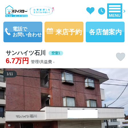
MENU
電話で
来店予約
各店舗案内
お問い合わせ
サンハイツ石川
空室1
6.7万円
管理/共益費 -
1
/
11