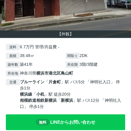
【外観】
6.7万円 管理/共益費 -
賃料
38.48㎡
2DK
面積
間取り
築41年
3階/3階建
築年数
所在階
神奈川県
横浜市港北区
鳥山町
所在地
ブルーライン
「
片倉町
」駅 バス5分 「神明社入口」 停
交通
歩1分
横浜線
「
小机
」駅 徒歩20分
相模鉄道相鉄新横浜
「
新横浜
」駅 バス12分 「神明社入
口」 停歩1分
LINEからお問い合わせ
無料