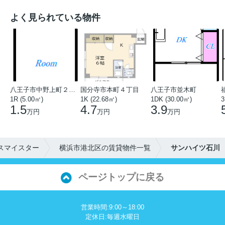
よく見られている物件
八王子市中野上町２丁目
国分寺市本町４丁目
八王子市並木町
1R (5.00㎡)
1K (22.68㎡)
1DK (30.00㎡)
3
1.5
4.7
3.9
万円
万円
万円
スマイスター
横浜市港北区の賃貸物件一覧
サンハイツ石川
ページトップに戻る
営業時間:9:00～18:00
定休日:毎週水曜日