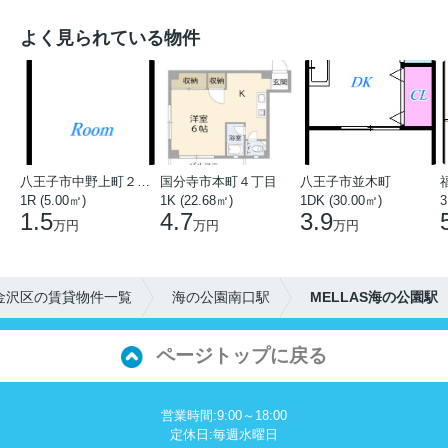
よく見られている物件
八王子市中野上町２丁目
国分寺市本町４丁目
八王子市並木町
1R (5.00㎡)
1K (22.68㎡)
1DK (30.00㎡)
3
1.5
4.7
3.9
万円
万円
万円
金沢区の賃貸物件一覧
海の公園南口駅
MELLAS海の公園駅
ページトップに戻る
営業時間:9:00～18:00
定休日:毎週水曜日