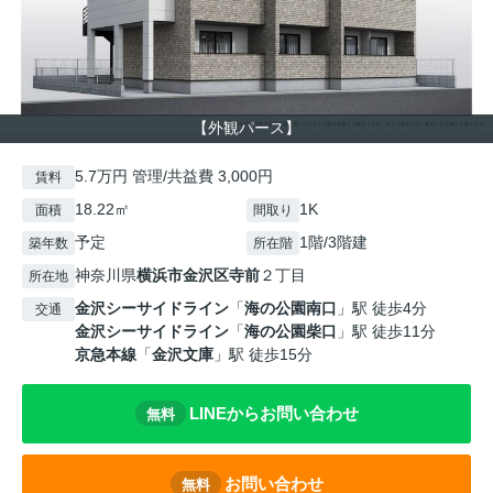
【外観パース】
5.7万円 管理/共益費 3,000円
賃料
18.22㎡
1K
面積
間取り
予定
1階/3階建
築年数
所在階
神奈川県
横浜市金沢区
寺前
２丁目
所在地
金沢シーサイドライン
「
海の公園南口
」駅 徒歩4分
交通
金沢シーサイドライン
「
海の公園柴口
」駅 徒歩11分
京急本線
「
金沢文庫
」駅 徒歩15分
LINEからお問い合わせ
無料
お問い合わせ
無料