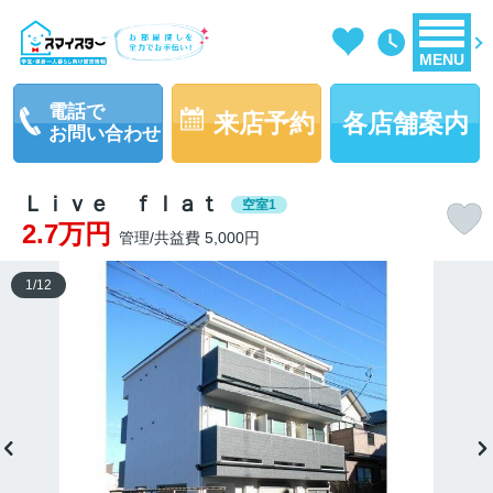
MENU
電話で
来店予約
各店舗案内
お問い合わせ
Ｌｉｖｅ ｆｌａｔ
空室1
2.7万円
管理/共益費 5,000円
1
/
12