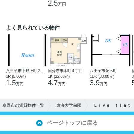
2.5
万円
よく見られている物件
八王子市中野上町２丁目
国分寺市本町４丁目
八王子市並木町
1R (5.00㎡)
1K (22.68㎡)
1DK (30.00㎡)
3
1.5
4.7
3.9
万円
万円
万円
秦野市の賃貸物件一覧
東海大学前駅
Ｌｉｖｅ ｆｌａｔ
ページトップに戻る