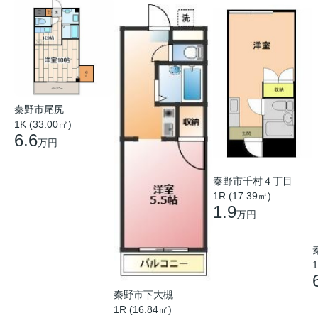
秦野市尾尻
1K (33.00㎡)
6.6
万円
秦野市千村４丁目
1R (17.39㎡)
1.9
万円
1
秦野市下大槻
1R (16.84㎡)