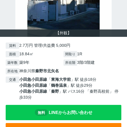
【外観】
2.7万円 管理/共益費 5,000円
賃料
18.84㎡
1R
面積
間取り
築9年
3階/3階建
築年数
所在階
神奈川県
秦野市
北矢名
所在地
小田急小田原線
「
東海大学前
」駅 徒歩18分
交通
小田急小田原線
「
鶴巻温泉
」駅 徒歩29分
小田急小田原線
「
秦野
」駅 バス16分 「秦野高校前」 停
歩33分
LINEからお問い合わせ
無料