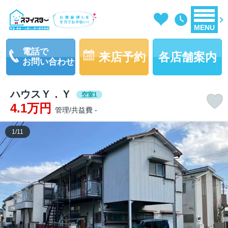
MENU
電話で
来店予約
各店舗案内
お問い合わせ
ハウスＹ．Ｙ
空室1
4.1万円
管理/共益費 -
1
/
11