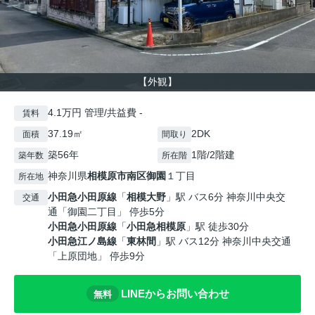
【外観】
4.1万円 管理/共益費 -
賃料
37.19㎡
2DK
面積
間取り
築56年
1階/2階建
築年数
所在階
神奈川県
相模原市南区
御園
１丁目
所在地
小田急小田原線
「
相模大野
」駅 バス6分 神奈川中央交
交通
通「御園二丁目」 停歩5分
小田急小田原線
「
小田急相模原
」駅 徒歩30分
小田急江ノ島線
「
東林間
」駅 バス12分 神奈川中央交通
「上原団地」 停歩9分
LINEからお問い合わせ
無料