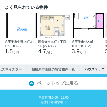
よく見られている物件
八王子市中野上町２丁目
国分寺市本町４丁目
八王子市並木町
1R (5.00㎡)
1K (22.68㎡)
1DK (30.00㎡)
3
1.5
4.7
3.9
万円
万円
万円
はスマイスター
相模原市南区の賃貸物件一覧
ハウスＹ．Ｙ
ページトップに戻る
営業時間:9:00～18:00
定休日:毎週水曜日