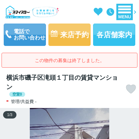
MENU
電話で
来店予約
各店舗案内
お問い合わせ
この物件の募集は終了しました。
横浜市磯子区滝頭１丁目の賃貸マンショ
ン
空室0
-
管理/共益費 -
1
/
3