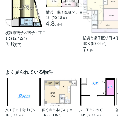
横浜市磯子区森２丁目
1K (20.18㎡)
4.8
万円
横浜市磯子区磯子４丁目
横浜市磯子区杉田４
1R (12.42㎡)
3.8
3DK (59.05㎡)
万円
7
万円
よく見られている物件
八王子市中野上町２丁目
国分寺市本町４丁目
八王子市並木町
1R (5.00㎡)
1K (22.68㎡)
1DK (30.00㎡)
3