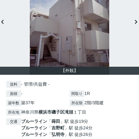
【外観】
- 管理/共益費 -
賃料
-
1R
面積
間取り
築37年
2階/3階建
築年数
所在階
神奈川県
横浜市磯子区
滝頭
１丁目
所在地
ブルーライン
「
蒔田
」駅 徒歩19分
交通
ブルーライン
「
吉野町
」駅 徒歩24分
ブルーライン
「
弘明寺
」駅 徒歩26分