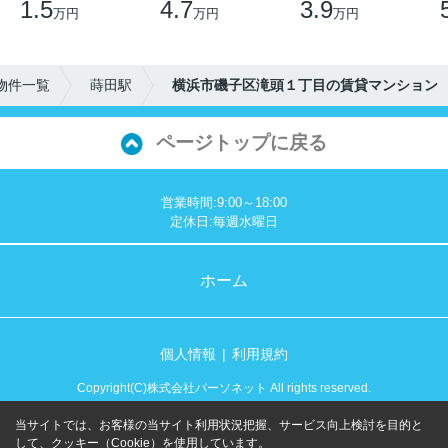
1.5
4.7
3.9
万円
万円
万円
物件一覧
蒔田駅
横浜市磯子区滝頭１丁目の賃貸マンション
ページトップに戻る
営業時間:9:00～18:00
定休日:毎週水曜日
ホーム
個人情報
利用規約
Copyright(C)株式会社パーソネット All rights reserved.
当サイトでは、お客様の当サイト利用状況把握、サービス向上検討を目的と
して、クッキー（Cookie）を使用しています。