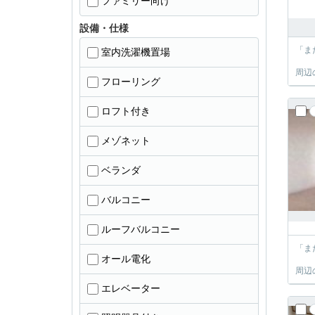
ファミリー向け
設備・仕様
「ま
室内洗濯機置場
周辺
フローリング
ロフト付き
メゾネット
ベランダ
バルコニー
ルーフバルコニー
「ま
オール電化
周辺
エレベーター