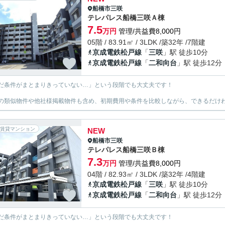
船橋市
三咲
テレパレス船橋三咲Ａ棟
7.5
万円
管理/共益費8,000円
05階 / 83.91㎡ / 3LDK /築32年 /7階建
京成電鉄松戸線
「
三咲
」駅 徒歩10分
京成電鉄松戸線
「
二和向台
」駅 徒歩12分
だ条件がまとまりきっていない…」という段階でも大丈夫です！
の類似物件や他社様掲載物件も含め、初期費用や条件を比較しながら、できるだけわ
賃貸マンション
NEW
船橋市
三咲
テレパレス船橋三咲Ｂ棟
7.3
万円
管理/共益費8,000円
04階 / 82.93㎡ / 3LDK /築32年 /4階建
京成電鉄松戸線
「
三咲
」駅 徒歩10分
京成電鉄松戸線
「
二和向台
」駅 徒歩12分
だ条件がまとまりきっていない…」という段階でも大丈夫です！