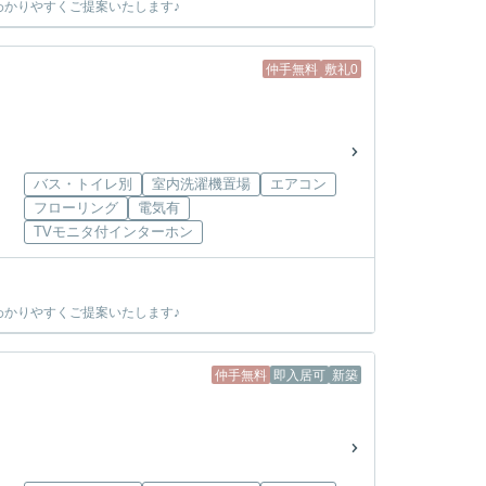
かりやすくご提案いたします♪
仲手無料
敷礼0
バス・トイレ別
室内洗濯機置場
エアコン
フローリング
電気有
TVモニタ付インターホン
かりやすくご提案いたします♪
仲手無料
即入居可
新築