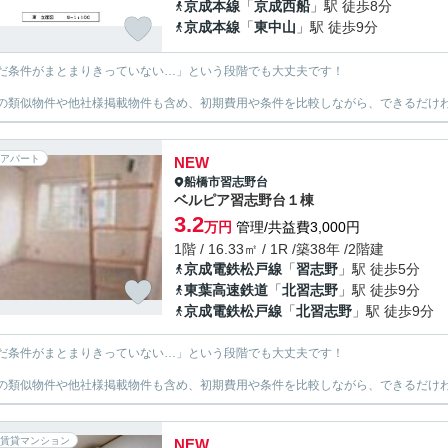
京成本線
「
京成西船
」駅 徒歩8分
京成本線
「
東中山
」駅 徒歩9分
だ条件がまとまりきっていない…」という段階でも大丈夫です！
の類似物件や他社様掲載物件も含め、初期費用や条件を比較しながら、できるだけわ
アパート
NEW
船橋市
習志野台
ベルピア習志野台１棟
3.2
万円
管理/共益費3,000円
1階 / 16.33㎡ / 1R /築38年 /2階建
京成電鉄松戸線
「
習志野
」駅 徒歩5分
東葉高速鉄道
「
北習志野
」駅 徒歩9分
京成電鉄松戸線
「
北習志野
」駅 徒歩9分
だ条件がまとまりきっていない…」という段階でも大丈夫です！
の類似物件や他社様掲載物件も含め、初期費用や条件を比較しながら、できるだけわ
賃貸マンション
NEW