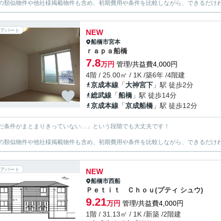
の類似物件や他社様掲載物件も含め、初期費用や条件を比較しながら、できるだけわ
アパート
NEW
船橋市
宮本
ｒａｐａ船橋
7.8
万円
管理/共益費4,000円
4階 / 25.00㎡ / 1K /築6年 /4階建
京成本線
「
大神宮下
」駅 徒歩2分
総武線
「
船橋
」駅 徒歩14分
京成本線
「
京成船橋
」駅 徒歩12分
だ条件がまとまりきっていない…」という段階でも大丈夫です！
の類似物件や他社様掲載物件も含め、初期費用や条件を比較しながら、できるだけわ
アパート
NEW
船橋市
西船
Ｐｅｔｉｔ Ｃｈｏｕ(プティ シュウ)
9.21
万円
管理/共益費4,000円
1階 / 31.13㎡ / 1K /新築 /2階建