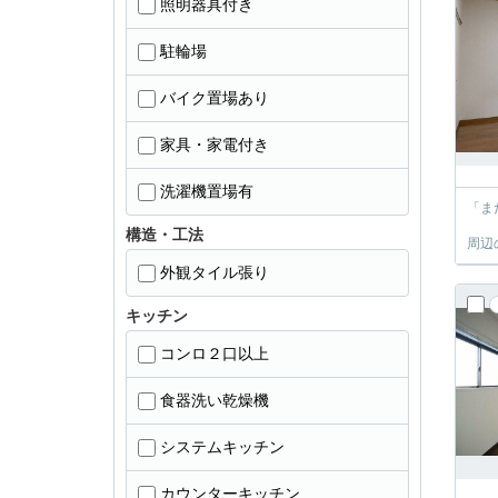
照明器具付き
駐輪場
バイク置場あり
家具・家電付き
洗濯機置場有
「ま
構造・工法
周辺
外観タイル張り
キッチン
コンロ２口以上
食器洗い乾燥機
システムキッチン
カウンターキッチン