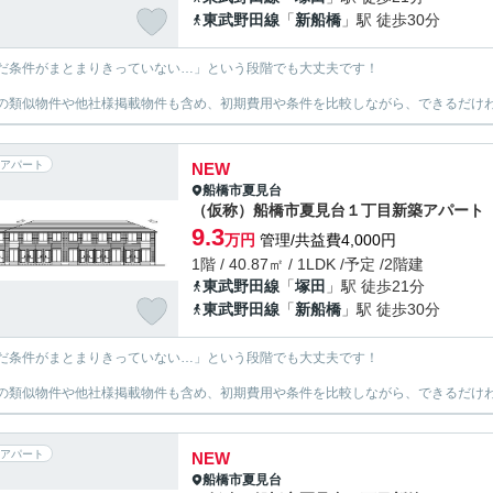
東武野田線
「
新船橋
」駅 徒歩30分
だ条件がまとまりきっていない…」という段階でも大丈夫です！
の類似物件や他社様掲載物件も含め、初期費用や条件を比較しながら、できるだけわ
アパート
NEW
船橋市
夏見台
（仮称）船橋市夏見台１丁目新築アパート
9.3
万円
管理/共益費4,000円
1階 / 40.87㎡ / 1LDK /予定 /2階建
東武野田線
「
塚田
」駅 徒歩21分
東武野田線
「
新船橋
」駅 徒歩30分
だ条件がまとまりきっていない…」という段階でも大丈夫です！
の類似物件や他社様掲載物件も含め、初期費用や条件を比較しながら、できるだけわ
アパート
NEW
船橋市
夏見台