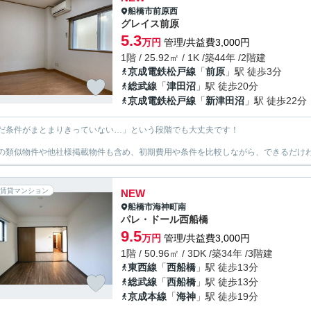
船橋市
前原西
グレイス前原
5.3
万円
管理/共益費3,000円
1階 / 25.92㎡ / 1K /築44年 /2階建
京成電鉄松戸線
「
前原
」駅 徒歩3分
総武線
「
津田沼
」駅 徒歩20分
京成電鉄松戸線
「
新津田沼
」駅 徒歩22分
だ条件がまとまりきっていない…」という段階でも大丈夫です！
の類似物件や他社様掲載物件も含め、初期費用や条件を比較しながら、できるだけわ
賃貸マンション
NEW
船橋市
海神町南
パレ・ドール西船橋
9.5
万円
管理/共益費3,000円
1階 / 50.96㎡ / 3DK /築34年 /3階建
東西線
「
西船橋
」駅 徒歩13分
総武線
「
西船橋
」駅 徒歩13分
京成本線
「
海神
」駅 徒歩19分