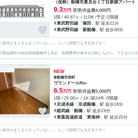
（仮称）船橋市夏見台１丁目新築アパート
9.3
万円
管理/共益費4,000円
1階 / 40.87㎡ / 1LDK /予定 /2階建
東武野田線
「
塚田
」駅 徒歩21分
東武野田線
「
新船橋
」駅 徒歩30分
だ条件がまとまりきっていない…」という段階でも大丈夫です！
の類似物件や他社様掲載物件も含め、初期費用や条件を比較しながら、できるだけわ
アパート
NEW
船橋市
栄町
ヴランドールRio
6.5
万円
管理/共益費5,000円
1階 / 25.00㎡ / 1K /築24年 /3階建
京成本線
「
京成船橋
」駅 徒歩18分
総武線
「
船橋
」駅 徒歩19分
東葉高速鉄道
「
東海神
」駅 徒歩25分
だ条件がまとまりきっていない…」という段階でも大丈夫です！