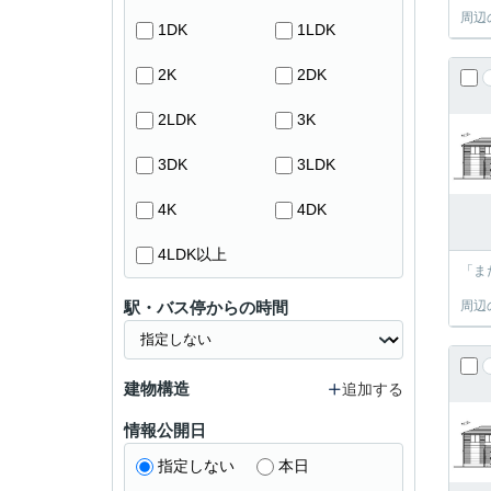
周辺
1DK
1LDK
2K
2DK
2LDK
3K
3DK
3LDK
4K
4DK
4LDK以上
「ま
駅・バス停からの時間
周辺
建物構造
追加する
情報公開日
指定しない
本日