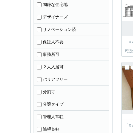
閑静な住宅地
デザイナーズ
リノベーション済
保証人不要
「ま
周辺
事務所可
２人入居可
バリアフリー
分割可
分譲タイプ
管理人常駐
「ま
眺望良好