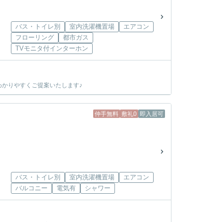
バス・トイレ別
室内洗濯機置場
エアコン
フローリング
都市ガス
TVモニタ付インターホン
かりやすくご提案いたします♪
仲手無料
敷礼0
即入居可
バス・トイレ別
室内洗濯機置場
エアコン
バルコニー
電気有
シャワー