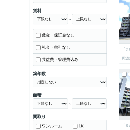
賃料
～
敷金・保証金なし
礼金・敷引なし
「ま
周辺
共益費・管理費込み
築年数
面積
～
間取り
「ま
ワンルーム
1K