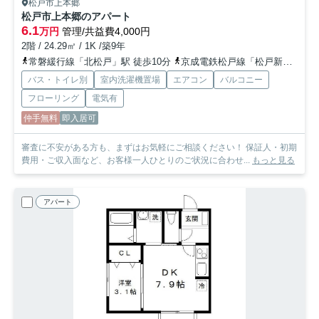
松戸市上本郷
松戸市上本郷のアパート
6.1
万円
管理/共益費4,000円
2階 / 24.29㎡ / 1K /築9年
常磐緩行線「北松戸」駅 徒歩10分
京成電鉄松戸線「松戸新田」駅 徒歩19分
バス・トイレ別
室内洗濯機置場
エアコン
バルコニー
フローリング
電気有
仲手無料
即入居可
審査に不安がある方も、まずはお気軽にご相談ください！ 保証人・初期
費用・ご収入面など、お客様一人ひとりのご状況に合わせ...
もっと見る
アパート