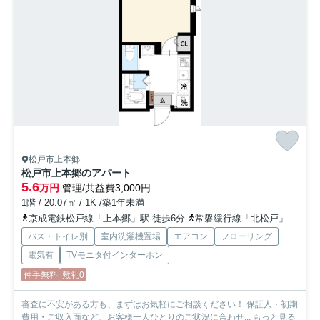
松戸市上本郷
松戸市上本郷のアパート
5.6
万円
管理/共益費3,000円
1階 / 20.07㎡ / 1K /築1年未満
京成電鉄松戸線「上本郷」駅 徒歩6分
常磐緩行線「北松戸」駅 徒歩17分
バス・トイレ別
室内洗濯機置場
エアコン
フローリング
電気有
TVモニタ付インターホン
仲手無料
敷礼0
審査に不安がある方も、まずはお気軽にご相談ください！ 保証人・初期
費用・ご収入面など、お客様一人ひとりのご状況に合わせ...
もっと見る