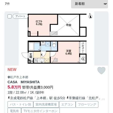
7
件
アパート
NEW
松戸市上本郷
CASA MIYASHITA
5.8
万円
管理/共益費3,000円
1階 / 22.08㎡ / 1K /築8年
京成電鉄松戸線「上本郷」駅 徒歩5分
常磐緩行線「北松戸」駅 徒歩20分
バス・トイレ別
室内洗濯機置場
エアコン
フローリング
電気有
TVモニタ付インターホン