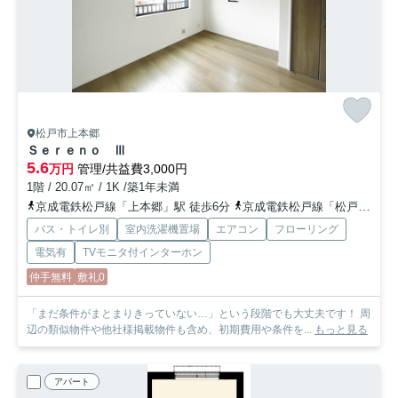
松戸市上本郷
Ｓｅｒｅｎｏ Ⅲ
5.6
万円
管理/共益費3,000円
1階 / 20.07㎡ / 1K /築1年未満
京成電鉄松戸線「上本郷」駅 徒歩6分
京成電鉄松戸線「松戸新田」駅 徒歩7分
バス・トイレ別
室内洗濯機置場
エアコン
フローリング
電気有
TVモニタ付インターホン
仲手無料
敷礼0
「まだ条件がまとまりきっていない…」という段階でも大丈夫です！ 周
辺の類似物件や他社様掲載物件も含め、初期費用や条件を...
もっと見る
アパート