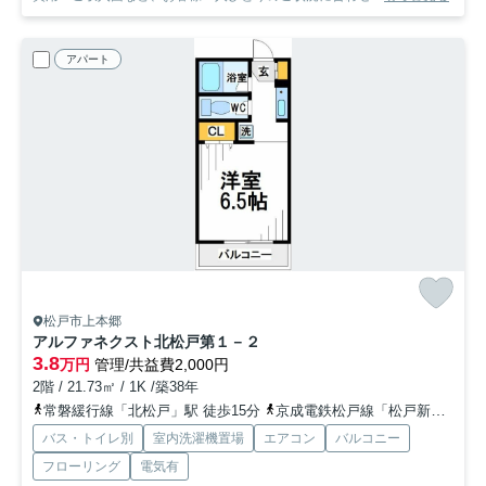
アパート
松戸市上本郷
アルファネクスト北松戸第１－２
3.8
万円
管理/共益費2,000円
2階 / 21.73㎡ / 1K /築38年
常磐緩行線「北松戸」駅 徒歩15分
京成電鉄松戸線「松戸新田」駅 徒歩18分
バス・トイレ別
室内洗濯機置場
エアコン
バルコニー
フローリング
電気有