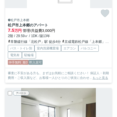
松戸市上本郷
松戸市上本郷のアパート
7.5
万円
管理/共益費3,000円
2階 / 29.59㎡ / 1DK /築13年
常磐緩行線「北松戸」駅 徒歩4分
京成電鉄松戸線「上本郷」駅 徒歩18分
バス・トイレ別
室内洗濯機置場
エアコン
バルコニー
電気有
駐輪場
仲手無料
敷0
即入居可
審査に不安がある方も、まずはお気軽にご相談ください！ 保証人・初期
費用・ご収入面など、お客様一人ひとりのご状況に合わせ...
もっと見る
アパート