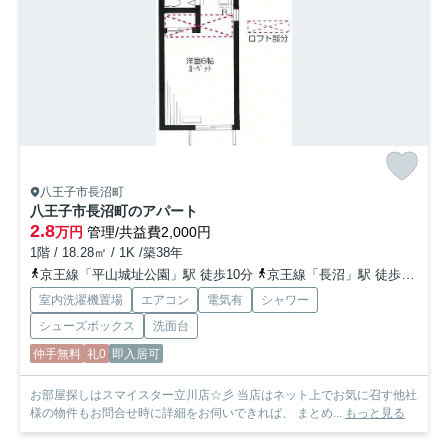
八王子市長沼町
八王子市長沼町のアパート
2.8
万円
管理/共益費2,000円
1階 / 18.28㎡ / 1K /築38年
京王線「平山城址公園」駅 徒歩10分
京王線「長沼」駅 徒歩15分
室内洗濯機置場
エアコン
電気有
シャワー
シューズボックス
洗面台
仲手無料
礼0
即入居可
お部屋探しはスマイスター立川店☆彡 当店はネット上でお気に召す他社
様の物件もお問合せ時に詳細をお伺いできれば、 まとめ...
もっと見る