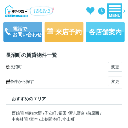
MENU
電話で
来店予約
各店舗案内
お問い合わせ
長沼町の賃貸物件一覧
長沼町
変更
条件から探す
変更
おすすめのエリア
西鶴間
/
相模大野
/
子安町
/
福田
/
習志野台
/
前原西
/
中央林間
/
宮本
/
上鶴間本町
/
小山町