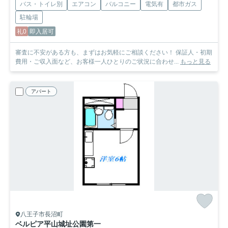
バス・トイレ別
エアコン
バルコニー
電気有
都市ガス
駐輪場
礼0
即入居可
審査に不安がある方も、まずはお気軽にご相談ください！ 保証人・初期
費用・ご収入面など、お客様一人ひとりのご状況に合わせ...
もっと見る
アパート
八王子市長沼町
ベルピア平山城址公園第一