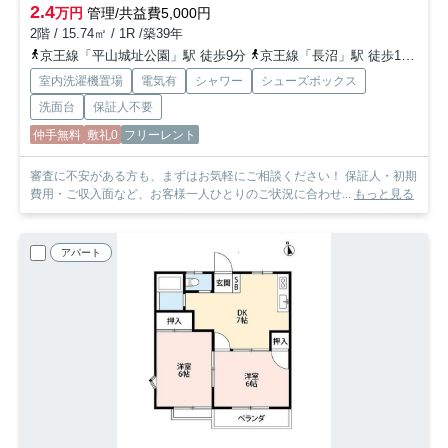
2.4
万円
管理/共益費5,000円
2階 / 15.74㎡ / 1R /築39年
京王線「平山城址公園」駅 徒歩9分
京王線「長沼」駅 徒歩18分
中
室内洗濯機置場
電気有
シャワー
シューズボックス
洗面台
保証人不要
仲手無料
敷礼0
フリーレント
審査に不安がある方も、まずはお気軽にご相談ください！ 保証人・初期
費用・ご収入面など、お客様一人ひとりのご状況に合わせ...
もっと見る
アパート