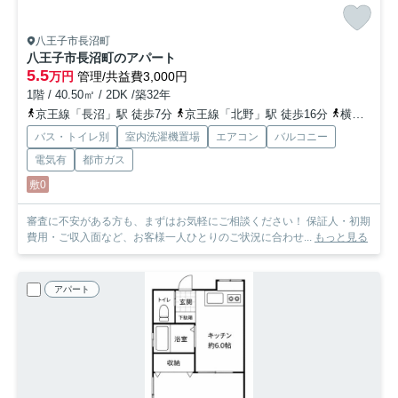
八王子市長沼町
八王子市長沼町のアパート
5.5
万円
管理/共益費3,000円
1階 / 40.50㎡ / 2DK /築32年
京王線「長沼」駅 徒歩7分
京王線「北野」駅 徒歩16分
横浜線「片倉」駅 バス49分 西東京バス「在宅サービスセンター」 停歩4分
バス・トイレ別
室内洗濯機置場
エアコン
バルコニー
電気有
都市ガス
敷0
審査に不安がある方も、まずはお気軽にご相談ください！ 保証人・初期
費用・ご収入面など、お客様一人ひとりのご状況に合わせ...
もっと見る
アパート