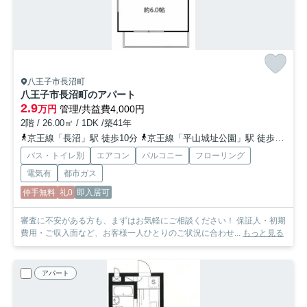
八王子市長沼町
八王子市長沼町のアパート
2.9
万円
管理/共益費4,000円
2階 / 26.00㎡ / 1DK /築41年
京王線「長沼」駅 徒歩10分
京王線「平山城址公園」駅 徒歩16分
バス・トイレ別
エアコン
バルコニー
フローリング
電気有
都市ガス
仲手無料
礼0
即入居可
審査に不安がある方も、まずはお気軽にご相談ください！ 保証人・初期
費用・ご収入面など、お客様一人ひとりのご状況に合わせ...
もっと見る
アパート