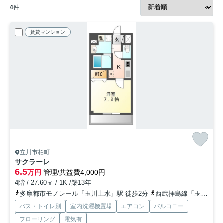
4
件
賃貸マンション
立川市柏町
サクラーレ
6.5
万円
管理/共益費4,000円
4階 / 27.60㎡ / 1K /築13年
多摩都市モノレール「玉川上水」駅 徒歩2分
西武拝島線「玉川上水」駅 徒歩2分
バス・トイレ別
室内洗濯機置場
エアコン
バルコニー
フローリング
電気有