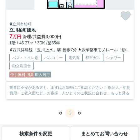
立川市柏町
立川柏町団地
7
万円
管理/共益費3,000円
1階 / 46.27㎡ / 3DK /築55年
西武拝島線「玉川上水」駅 徒歩7分
多摩都市モノレール「砂川七番」駅 徒歩10分
バス・トイレ別
バルコニー
電気有
都市ガス
シャワー
独立洗面台
仲手無料
礼0
即入居可
審査に不安がある方も、まずはお気軽にご相談ください！ 保証人・初期
費用・ご収入面など、お客様一人ひとりのご状況に合わせ...
もっと見る
1
検索条件を変更
まとめてお問い合わせ