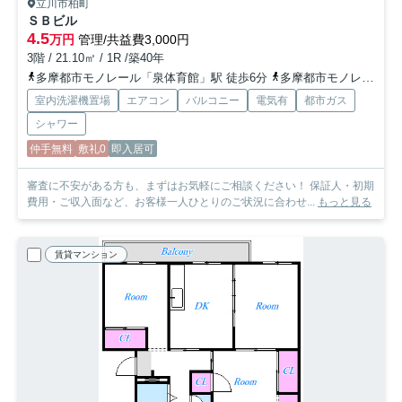
立川市柏町
ＳＢビル
4.5
万円
管理/共益費3,000円
3階 / 21.10㎡ / 1R /築40年
多摩都市モノレール「泉体育館」駅 徒歩6分
多摩都市モノレール「砂川七番」駅 徒歩6分
室内洗濯機置場
エアコン
バルコニー
電気有
都市ガス
シャワー
仲手無料
敷礼0
即入居可
審査に不安がある方も、まずはお気軽にご相談ください！ 保証人・初期
費用・ご収入面など、お客様一人ひとりのご状況に合わせ...
もっと見る
賃貸マンション