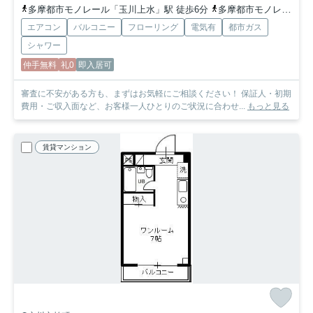
多摩都市モノレール「玉川上水」駅 徒歩6分
多摩都市モノレール「砂川七番」駅 徒歩10分
エアコン
バルコニー
フローリング
電気有
都市ガス
シャワー
仲手無料
礼0
即入居可
審査に不安がある方も、まずはお気軽にご相談ください！ 保証人・初期
費用・ご収入面など、お客様一人ひとりのご状況に合わせ...
もっと見る
賃貸マンション