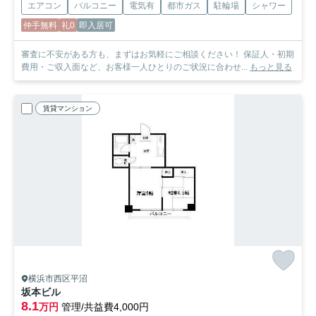
エアコン
バルコニー
電気有
都市ガス
駐輪場
シャワー
仲手無料
礼0
即入居可
審査に不安がある方も、まずはお気軽にご相談ください！ 保証人・初期
費用・ご収入面など、お客様一人ひとりのご状況に合わせ...
もっと見る
賃貸マンション
横浜市西区平沼
坂本ビル
8.1
万円
管理/共益費4,000円