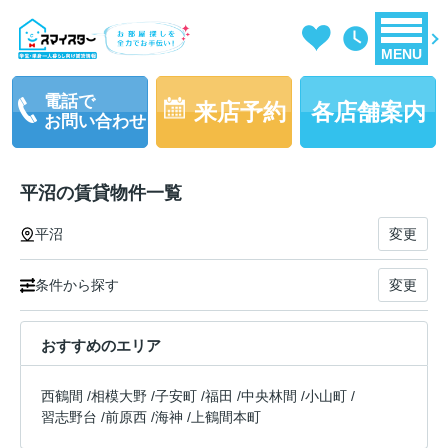
MENU
電話で
来店予約
各店舗案内
お問い合わせ
平沼の賃貸物件一覧
平沼
変更
条件から探す
変更
おすすめのエリア
西鶴間
/
相模大野
/
子安町
/
福田
/
中央林間
/
小山町
/
習志野台
/
前原西
/
海神
/
上鶴間本町