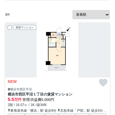
3
件
賃貸マンション
NEW
横浜市西区平沼
横浜市西区平沼１丁目の賃貸マンション
5.5
万円
管理/共益費5,000円
2階 / 16.07㎡ / 1K /築34年
東海道本線「横浜」駅 徒歩9分
京急本線「戸部」駅 徒歩5分
みな