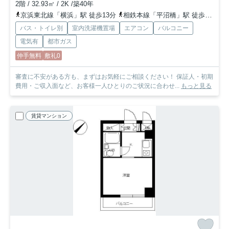
2階 / 32.93㎡ / 2K /築40年
京浜東北線「横浜」駅 徒歩13分
相鉄本線「平沼橋」駅 徒歩4分
京
バス・トイレ別
室内洗濯機置場
エアコン
バルコニー
電気有
都市ガス
仲手無料
敷礼0
審査に不安がある方も、まずはお気軽にご相談ください！ 保証人・初期
費用・ご収入面など、お客様一人ひとりのご状況に合わせ...
もっと見る
賃貸マンション