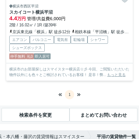
横浜市西区平沼
スカイコート横浜平沼
4.4
万円
管理/共益費6,000円
2階 / 16.02㎡ / 1R /築39年
京浜東北線「横浜」駅 徒歩12分
相鉄本線「平沼橋」駅 徒歩8分
ブ
エアコン
バルコニー
電気有
駐輪場
シャワー
シューズボックス
仲手無料
礼0
即入居可
横浜市のお部屋探しはスマイスター横浜店☆彡 今回、ご閲覧いただいた
物件以外にも色々とご検討されているお客様！ 是非！弊...
もっと見る
1
検索条件を変更
まとめてお問い合わせ
浜・本八幡・藤沢の賃貸情報はスマイスター
平沼の賃貸物件一覧