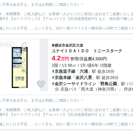
に不安がある方も、まずはお気軽にご相談ください！
人・初期費用・ご収入面など、お客様一人ひとりのご状況に合わせてご提案いたし
職中】【カードブラック】【アルバイト】【生活保護受給中】など、他社様で難し
越したいけど不安…」という方も、ぜひ一度スマイスター横浜店へLINEでご相談く
アパート
横浜市金沢区
大道
ユナイトＤＡＩＤＯ トニースターク
4.2
万円
管理/共益費4,500円
2階 / 13.98㎡ / 1R /築6年 /2階建
京急逗子線
「
六浦
」駅 徒歩16分
京急本線
「
金沢八景
」駅 徒歩28分
金沢シーサイドライン
「
野島公園
」駅 バ
分 京急バス「西大道（神奈川県）」 停歩
に不安がある方も、まずはお気軽にご相談ください！
人・初期費用・ご収入面など、お客様一人ひとりのご状況に合わせてご提案いたし
職中】【カードブラック】【アルバイト】【生活保護受給中】など、他社様で難し
越したいけど不安…」という方も、ぜひ一度スマイスター横浜店へLINEでご相談く