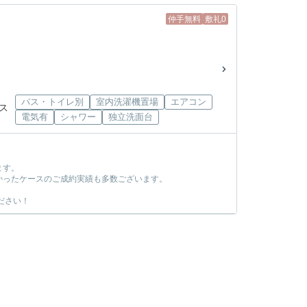
仲手無料
敷礼0
バス・トイレ別
室内洗濯機置場
エアコン
バス
電気有
シャワー
独立洗面台
ます。
かったケースのご成約実績も多数ございます。
ださい！