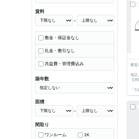
賃料
～
敷金・保証金なし
礼金・敷引なし
共益費・管理費込み
審査
保証
築年数
【求
「引
面積
～
間取り
ワンルーム
1K