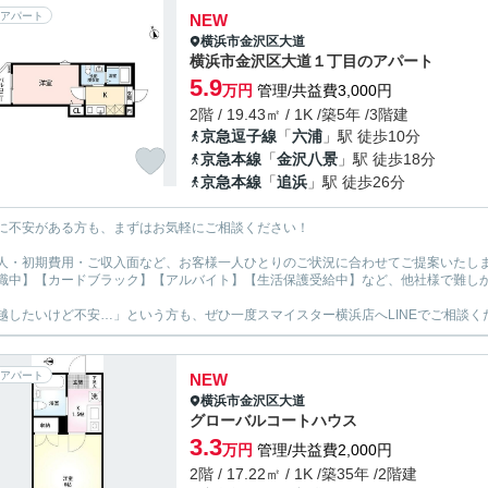
アパート
NEW
横浜市金沢区
大道
横浜市金沢区大道１丁目のアパート
5.9
万円
管理/共益費3,000円
2階 / 19.43㎡ / 1K /築5年 /3階建
京急逗子線
「
六浦
」駅 徒歩10分
京急本線
「
金沢八景
」駅 徒歩18分
京急本線
「
追浜
」駅 徒歩26分
に不安がある方も、まずはお気軽にご相談ください！
人・初期費用・ご収入面など、お客様一人ひとりのご状況に合わせてご提案いたし
職中】【カードブラック】【アルバイト】【生活保護受給中】など、他社様で難し
越したいけど不安…」という方も、ぜひ一度スマイスター横浜店へLINEでご相談く
アパート
NEW
横浜市金沢区
大道
グローバルコートハウス
3.3
万円
管理/共益費2,000円
2階 / 17.22㎡ / 1K /築35年 /2階建