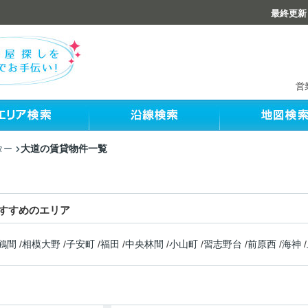
最終更新：
営
大道の賃貸物件一覧
ター
すすめのエリア
鶴間
/
相模大野
/
子安町
/
福田
/
中央林間
/
小山町
/
習志野台
/
前原西
/
海神
/