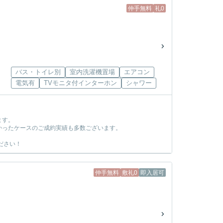
仲手無料
礼0
バス・トイレ別
室内洗濯機置場
エアコン
電気有
TVモニタ付インターホン
シャワー
ます。
かったケースのご成約実績も多数ございます。
ださい！
仲手無料
敷礼0
即入居可