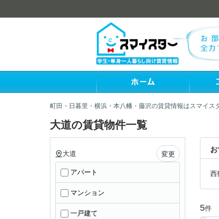
町田・日暮里・横浜・本八幡・藤沢の賃貸情報はスマイス
大道の賃貸物件一覧
お
大道
変更
アパート
西
マンション
5
件
一戸建て