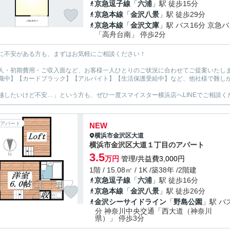
京急逗子線
「
六浦
」駅 徒歩15分
京急本線
「
金沢八景
」駅 徒歩29分
京急本線
「
金沢文庫
」駅 バス16分 京急
「高舟台南」 停歩2分
に不安がある方も、まずはお気軽にご相談ください！
人・初期費用・ご収入面など、お客様一人ひとりのご状況に合わせてご提案いたし
職中】【カードブラック】【アルバイト】【生活保護受給中】など、他社様で難し
越したいけど不安…」という方も、ぜひ一度スマイスター横浜店へLINEでご相談く
アパート
NEW
横浜市金沢区
大道
横浜市金沢区大道１丁目のアパート
3.5
万円
管理/共益費3,000円
1階 / 15.08㎡ / 1K /築38年 /2階建
京急逗子線
「
六浦
」駅 徒歩16分
京急本線
「
金沢八景
」駅 徒歩26分
金沢シーサイドライン
「
野島公園
」駅 バ
分 神奈川中央交通「西大道（神奈川
県）」 停歩3分