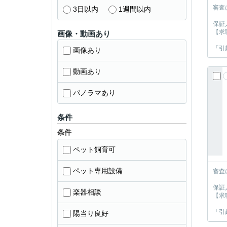
審査
3日以内
1週間以内
保証
【求
画像・動画あり
「引
画像あり
動画あり
パノラマあり
条件
条件
ペット飼育可
ペット専用設備
審査
保証
楽器相談
【求
「引
陽当り良好