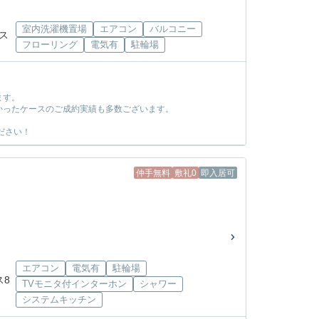
室内洗濯機置場
エアコン
バルコニー
バス
フローリング
電気有
駐輪場
ます。
かったケースのご成約実績も多数ございます。
ださい！
仲手無料
敷礼0
即入居可
エアコン
電気有
駐輪場
ス8
TVモニタ付インターホン
シャワー
システムキッチン