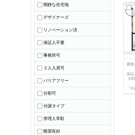
閑静な住宅地
デザイナーズ
リノベーション済
保証人不要
事務所可
審査
２人入居可
保証
【求
バリアフリー
「引
分割可
分譲タイプ
管理人常駐
眺望良好