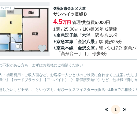
アパート
横浜市金沢区
大道
サンハイツ長嶋Ｂ
4.5
万円
管理/共益費5,000円
1階 / 25.90㎡ / 1K /築39年 /2階建
京急逗子線
「
六浦
」駅 徒歩16分
京急本線
「
金沢八景
」駅 徒歩25分
京急本線
「
金沢文庫
」駅 バス17分 京急
「高舟台一丁目」 停歩8分
に不安がある方も、まずはお気軽にご相談ください！
人・初期費用・ご収入面など、お客様一人ひとりのご状況に合わせてご提案いたし
職中】【カードブラック】【アルバイト】【生活保護受給中】など、他社様で難し
越したいけど不安…」という方も、ぜひ一度スマイスター横浜店へLINEでご相談く
1