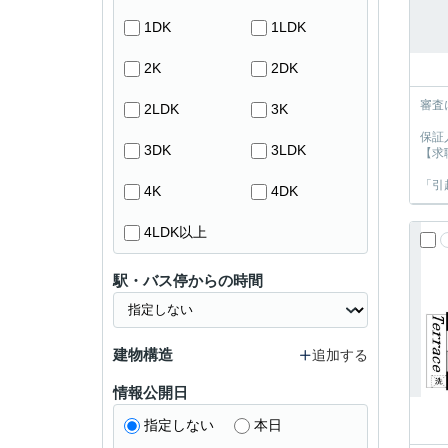
1DK
1LDK
2K
2DK
審査
2LDK
3K
保証
3DK
3LDK
【求
「引
4K
4DK
4LDK以上
駅・バス停からの時間
建物構造
追加する
情報公開日
指定しない
本日