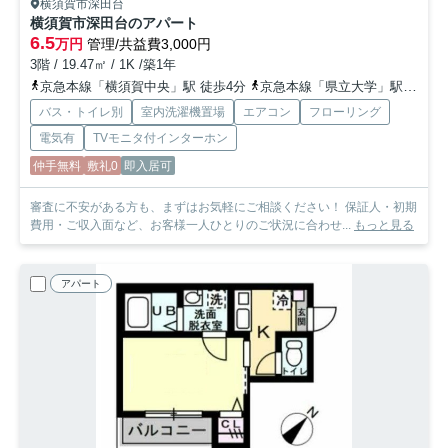
横須賀市深田台
横須賀市深田台のアパート
6.5
万円
管理/共益費3,000円
3階 / 19.47㎡ / 1K /築1年
京急本線「横須賀中央」駅 徒歩4分
京急本線「県立大学」駅 徒歩17分
バス・トイレ別
室内洗濯機置場
エアコン
フローリング
電気有
TVモニタ付インターホン
仲手無料
敷礼0
即入居可
審査に不安がある方も、まずはお気軽にご相談ください！ 保証人・初期
費用・ご収入面など、お客様一人ひとりのご状況に合わせ...
もっと見る
アパート