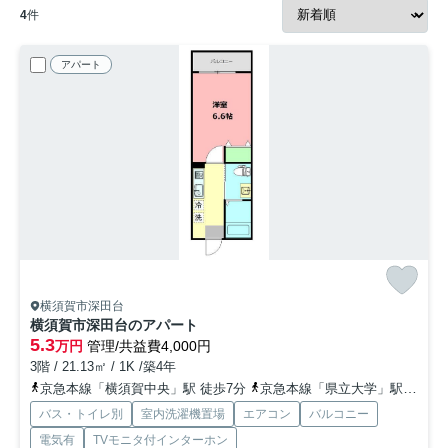
4
件
アパート
横須賀市深田台
横須賀市深田台のアパート
5.3
万円
管理/共益費4,000円
3階 / 21.13㎡ / 1K /築4年
京急本線「横須賀中央」駅 徒歩7分
京急本線「県立大学」駅 徒歩13分
バス・トイレ別
室内洗濯機置場
エアコン
バルコニー
電気有
TVモニタ付インターホン