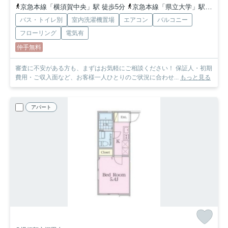
京急本線「横須賀中央」駅 徒歩5分
京急本線「県立大学」駅 徒歩15分
バス・トイレ別
室内洗濯機置場
エアコン
バルコニー
フローリング
電気有
仲手無料
審査に不安がある方も、まずはお気軽にご相談ください！ 保証人・初期
費用・ご収入面など、お客様一人ひとりのご状況に合わせ...
もっと見る
アパート