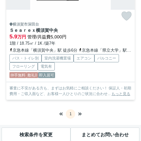
横須賀市深田台
Ｓｅａｒｅｘ横須賀中央
5.9
万円
管理/共益費5,000円
1階 / 18.75㎡ / 1K /築7年
京急本線「横須賀中央」駅 徒歩6分
京急本線「県立大学」駅 徒歩17分
バス・トイレ別
室内洗濯機置場
エアコン
バルコニー
フローリング
電気有
仲手無料
敷礼0
即入居可
審査に不安がある方も、まずはお気軽にご相談ください！ 保証人・初期
費用・ご収入面など、お客様一人ひとりのご状況に合わせ...
もっと見る
1
検索条件を変更
まとめてお問い合わせ