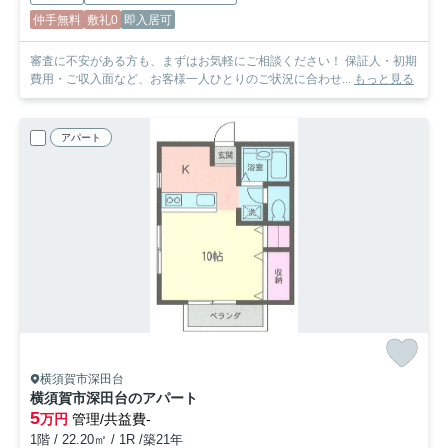
仲手無料
敷礼0
即入居可
審査に不安がある方も、まずはお気軽にご相談ください！ 保証人・初期
費用・ご収入面など、お客様一人ひとりのご状況に合わせ...
もっと見る
アパート
横須賀市深田台
横須賀市深田台のアパート
5
万円
管理/共益費-
1階 / 22.20㎡ / 1R /築21年