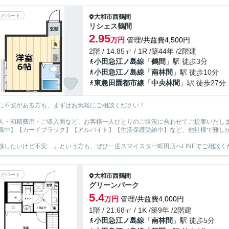
アパート
大和市
西鶴間
リシェス鶴間
2.95
万円
管理/共益費4,500円
2階 / 14.85㎡ / 1R /築44年 /2階建
小田急江ノ島線
「
鶴間
」駅 徒歩3分
小田急江ノ島線
「
南林間
」駅 徒歩10分
東急田園都市線
「
中央林間
」駅 徒歩27分
に不安がある方も、まずはお気軽にご相談ください！
人・初期費用・ご収入面など、お客様一人ひとりのご状況に合わせてご提案いたし
職中】【カードブラック】【アルバイト】【生活保護受給中】など、他社様で難し
越したいけど不安…」という方も、ぜひ一度スマイスター町田店へLINEでご相談く
アパート
大和市
西鶴間
グリーンパーク
5.4
万円
管理/共益費4,000円
1階 / 21.68㎡ / 1K /築9年 /2階建
小田急江ノ島線
「
南林間
」駅 徒歩5分