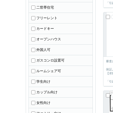
「引
二世帯住宅
フリーレント
カードキー
オープンハウス
外国人可
ガスコンロ設置可
審査
保証
ルームシェア可
【求
学生向け
「引
カップル向け
女性向け