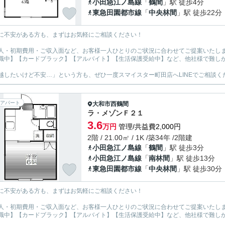
小田急江ノ島線
「
鶴間
」駅 徒歩4分
東急田園都市線
「
中央林間
」駅 徒歩22分
に不安がある方も、まずはお気軽にご相談ください！
人・初期費用・ご収入面など、お客様一人ひとりのご状況に合わせてご提案いたし
職中】【カードブラック】【アルバイト】【生活保護受給中】など、他社様で難し
越したいけど不安…」という方も、ぜひ一度スマイスター町田店へLINEでご相談く
アパート
大和市
西鶴間
ラ・メゾンＦ２１
3.6
万円
管理/共益費2,000円
2階 / 21.00㎡ / 1K /築34年 /2階建
小田急江ノ島線
「
鶴間
」駅 徒歩3分
小田急江ノ島線
「
南林間
」駅 徒歩13分
東急田園都市線
「
中央林間
」駅 徒歩30分
に不安がある方も、まずはお気軽にご相談ください！
人・初期費用・ご収入面など、お客様一人ひとりのご状況に合わせてご提案いたし
職中】【カードブラック】【アルバイト】【生活保護受給中】など、他社様で難し