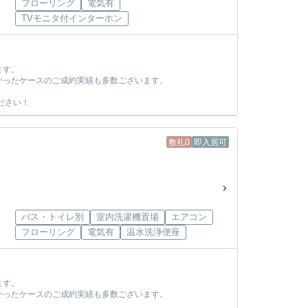
フローリング
電気有
TVモニタ付インターホン
ます。
かったケースのご成約実績も多数ございます。
ださい！
敷礼0
即入居可
バス・トイレ別
室内洗濯機置場
エアコン
フローリング
電気有
温水洗浄便座
ます。
かったケースのご成約実績も多数ございます。