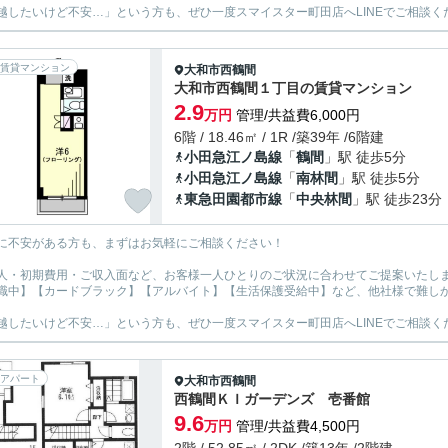
越したいけど不安…」という方も、ぜひ一度スマイスター町田店へLINEでご相談く
賃貸マンション
大和市
西鶴間
大和市西鶴間１丁目の賃貸マンション
2.9
万円
管理/共益費6,000円
6階 / 18.46㎡ / 1R /築39年 /6階建
小田急江ノ島線
「
鶴間
」駅 徒歩5分
小田急江ノ島線
「
南林間
」駅 徒歩5分
東急田園都市線
「
中央林間
」駅 徒歩23分
に不安がある方も、まずはお気軽にご相談ください！
人・初期費用・ご収入面など、お客様一人ひとりのご状況に合わせてご提案いたし
職中】【カードブラック】【アルバイト】【生活保護受給中】など、他社様で難し
越したいけど不安…」という方も、ぜひ一度スマイスター町田店へLINEでご相談く
アパート
大和市
西鶴間
西鶴間ＫＩガーデンズ 壱番館
9.6
万円
管理/共益費4,500円