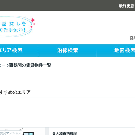
最終更新：
営
西鶴間の賃貸物件一覧
ター
すすめのエリア
賃貸マンション
大和市
西鶴間