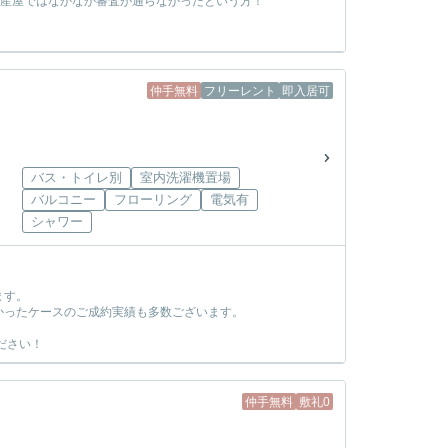
動産屋ではなかなか審査が通らなかったという方！
！
仲手無料
フリーレント
即入居可
バス・トイレ別
室内洗濯機置場
バルコニー
フローリング
電気有
シャワー
ます。
かったケースのご成約実績も多数ございます。
ださい！
仲手無料
敷礼0