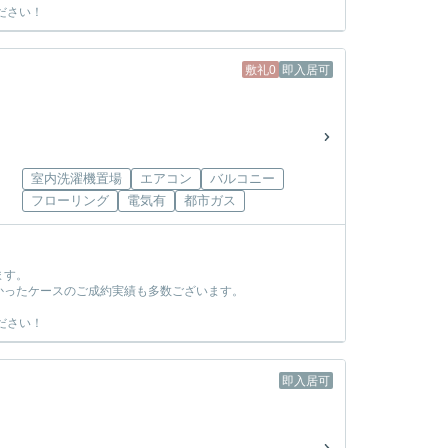
ださい！
敷礼0
即入居可
室内洗濯機置場
エアコン
バルコニー
フローリング
電気有
都市ガス
ます。
かったケースのご成約実績も多数ございます。
ださい！
即入居可