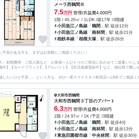
メーラ西鶴間Ⅲ
7.5
万円
管理/共益費4,000円
1階 / 45.20㎡ / 1LDK /築17年 /3階建
小田急江ノ島線
「
鶴間
」駅 徒歩12分
小田急江ノ島線
「
南林間
」駅 徒歩21分
相鉄本線
「
相模大塚
」駅 徒歩26分
に不安がある方も、まずはお気軽にご相談ください！
人・初期費用・ご収入面など、お客様一人ひとりのご状況に合わせてご提案いたし
職中】【カードブラック】【アルバイト】【生活保護受給中】など、他社様で難し
越したいけど不安…」という方も、ぜひ一度スマイスター町田店へLINEでご相談く
アパート
大和市
西鶴間
大和市西鶴間３丁目のアパート
6.3
万円
管理/共益費4,000円
1階 / 24.97㎡ / 1K /予定 /3階建
小田急江ノ島線
「
鶴間
」駅 徒歩4分
小田急江ノ島線
「
南林間
」駅 徒歩13分
東急田園都市線
「
中央林間
」駅 徒歩30分