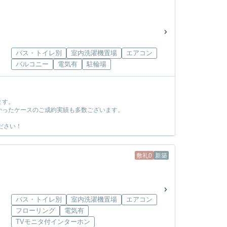
バス・トイレ別
室内洗濯機置場
エアコン
バルコニー
電気有
駐輪場
ます。
かったケースのご成約実績も多数ございます。
ださい！
敷礼0
新築
バス・トイレ別
室内洗濯機置場
エアコン
フローリング
電気有
TVモニタ付インターホン