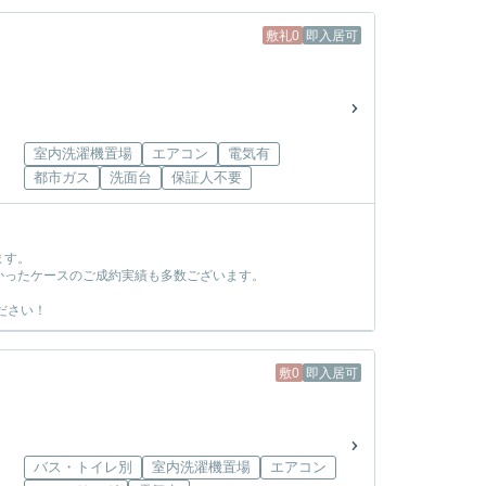
敷礼0
即入居可
室内洗濯機置場
エアコン
電気有
都市ガス
洗面台
保証人不要
ます。
かったケースのご成約実績も多数ございます。
ださい！
敷0
即入居可
バス・トイレ別
室内洗濯機置場
エアコン