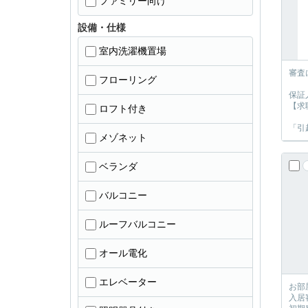
ファミリー向け
設備・仕様
室内洗濯機置場
審査
フローリング
保証
【求
ロフト付き
「引
メゾネット
ベランダ
バルコニー
ルーフバルコニー
オール電化
エレベーター
お部
入居