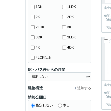
1DK
1LDK
審査
保証
2K
2DK
【求
2LDK
3K
「引
3DK
3LDK
4K
4DK
4LDK以上
駅・バス停からの時間
審査
建物構造
追加する
保証
情報公開日
【求
「引
指定しない
本日