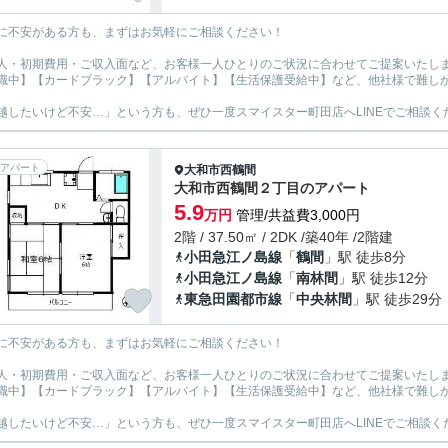
に不安がある方も、まずはお気軽にご相談ください！
人・初期費用・ご収入面など、お客様一人ひとりのご状況に合わせてご提案いたし
職中】【カードブラック】【アルバイト】【生活保護受給中】など、他社様で難し
越したいけど不安…」という方も、ぜひ一度スマイスター町田店へLINEでご相談く
アパート
大和市
西鶴間
大和市西鶴間２丁目のアパート
5.9
万円
管理/共益費3,000円
2階 / 37.50㎡ / 2DK /築40年 /2階建
小田急江ノ島線
「
鶴間
」駅 徒歩8分
小田急江ノ島線
「
南林間
」駅 徒歩12分
東急田園都市線
「
中央林間
」駅 徒歩29分
に不安がある方も、まずはお気軽にご相談ください！
人・初期費用・ご収入面など、お客様一人ひとりのご状況に合わせてご提案いたし
職中】【カードブラック】【アルバイト】【生活保護受給中】など、他社様で難し
越したいけど不安…」という方も、ぜひ一度スマイスター町田店へLINEでご相談く