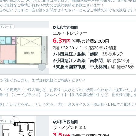
費用や保証人についてのご相談はモチロン、無職(求職中)や生活保護のため他の不
では複雑なご事情がおありの方のご成約実績が多数ございます！
らめないでまずは一度お話をお聞かせください！どんなご事情の方でも大歓迎です
アパート
大和市
西鶴間
エル・トレジャー
6.3
万円
管理/共益費2,000円
2階 / 32.30㎡ / 1K /築26年 /2階建
小田急江ノ島線
「
鶴間
」駅 徒歩5分
小田急江ノ島線
「
南林間
」駅 徒歩10分
東急田園都市線
「
中央林間
」駅 徒歩28分
に不安がある方も、まずはお気軽にご相談ください！
人・初期費用・ご収入面など、お客様一人ひとりのご状況に合わせてご提案いたし
職中】【カードブラック】【アルバイト】【生活保護受給中】など、他社様で難し
越したいけど不安…」という方も、ぜひ一度スマイスター横浜店へLINEでご相談く
アパート
大和市
西鶴間
ラ・メゾンＦ２１
3.6
万円
管理/共益費2,000円