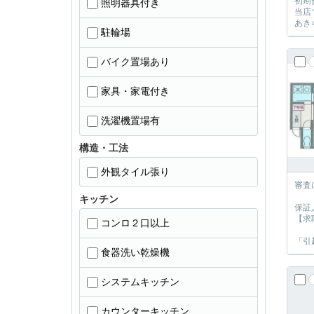
初期
照明器具付き
当店
あき
駐輪場
バイク置場あり
家具・家電付き
洗濯機置場有
構造・工法
外観タイル張り
審査
キッチン
保証
【求
コンロ２口以上
「引
食器洗い乾燥機
システムキッチン
カウンターキッチン