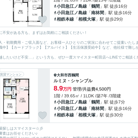
2階 / 52.85㎡ / 2DK /築13年 /2階建
小田急江ノ島線
「
鶴間
」駅 徒歩16分
小田急江ノ島線
「
南林間
」駅 徒歩16分
相鉄本線
「
相模大塚
」駅 徒歩29分
に不安がある方も、まずはお気軽にご相談ください！
人・初期費用・ご収入面など、お客様一人ひとりのご状況に合わせてご提案いたし
職中】【カードブラック】【アルバイト】【生活保護受給中】など、他社様で難し
越したいけど不安…」という方も、ぜひ一度スマイスター町田店へLINEでご相談く
賃貸マンション
大和市
西鶴間
ルミヌ・シャンブル
8.9
万円
管理/共益費4,500円
1階 / 39.65㎡ / 1LDK /築7年 /3階建
小田急江ノ島線
「
鶴間
」駅 徒歩7分
小田急江ノ島線
「
南林間
」駅 徒歩16分
相鉄本線
「
相模大塚
」駅 徒歩30分
屋探しはスマイスター☆彡
審査はお任せください♪