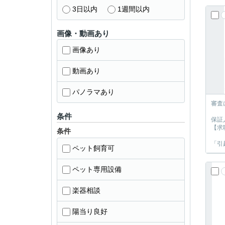
3日以内
1週間以内
画像・動画あり
画像あり
動画あり
パノラマあり
審査
条件
保証
【求
条件
「引
ペット飼育可
ペット専用設備
楽器相談
陽当り良好