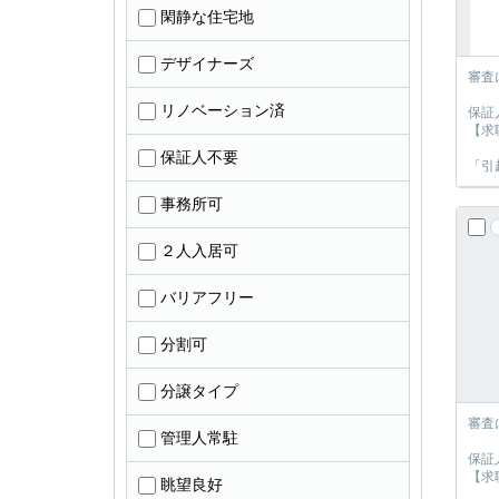
閑静な住宅地
デザイナーズ
審査
リノベーション済
保証
【求
保証人不要
「引
事務所可
２人入居可
バリアフリー
分割可
分譲タイプ
審査
管理人常駐
保証
【求
眺望良好