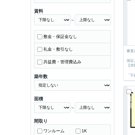
賃料
～
敷金・保証金なし
礼金・敷引なし
審査
保証
共益費・管理費込み
【求
「引
築年数
面積
～
間取り
ワンルーム
1K