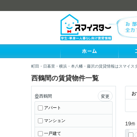
町田・日暮里・横浜・本八幡・藤沢の賃貸情報はスマイス
西鶴間の賃貸物件一覧
お
西鶴間
変更
アパート
マンション
19
件
一戸建て