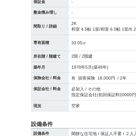
-
保証金
敷金積み増し
-
2K
間取り / 詳細
和室 4.5帖 1室
/
和室 6.0帖 1室
/
K 
33.05㎡
専有面積
2階 / 2階建
所在階 / 階建て
1978年5月(築48年)
築年月
保険会社 / 料金
有 損害保険 18,000円 / 2年
保証会社 / 料金
必加入 / その他
指定保証会社(初回保証料20000円
空家
現況
設備条件
設備条件
閑静な住宅地 / 保証人不要 / ２人入