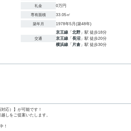
0万円
礼金
33.05㎡
専有面積
1978年5月(築48年)
築年月
京王線
「
北野
」駅 徒歩18分
京王線
「
長沼
」駅 徒歩20分
交通
横浜線
「
片倉
」駅 徒歩30分
済対応）】が可能です！
引越しをご提案いたします。
中！