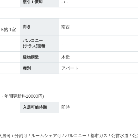
- / -
敷引 / 償却
南西
向き
2.5帖 1室
バルコニー
-
(テラス)面積
木造
建物構造
アパート
種別
・年間更新料10000円)
即時
入居可能時期
居可 / 分割可 / ルームシェア可 / バルコニー / 都市ガス / 公営水道 / 公