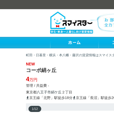
町田・日暮里・横浜・本八幡・藤沢の賃貸情報はスマイス
NEW
コーポ絹ヶ丘
4
万円
管理 / 共益費 -
東京都
八王子市
絹ケ丘
２丁目
京王線「北野」駅徒歩18分
京王線「長沼」駅徒歩2
1
/
12