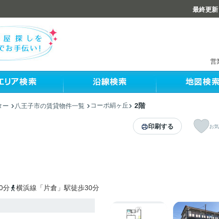
最終更新：
営
コーポ絹ヶ丘
2階
ター
八王子市の賃貸物件一覧
印刷する
お気
0分
横浜線「片倉」駅徒歩30分