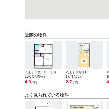
近隣の物件
八王子市散田町３丁目
八王子市梅坪町
2DK (34.00㎡)
1R (17.39㎡)
1
4.9
2.7
4
万円
万円
よく見られている物件