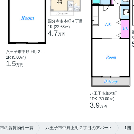
国分寺市本町４丁目
1K (22.68㎡)
4.7
万円
3
八王子市中野上町２丁目
1R (5.00㎡)
1.5
万円
八王子市並木町
1DK (30.00㎡)
3.9
万円
市の賃貸物件一覧
八王子市中野上町２丁目のアパート
1階