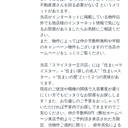
不動産屋さんを回る必要がない】というメリ
ットがあります。
当店がインターネットに掲載している物件以
外でも他店様のインターネット情報で気にな
るお部屋がありましたらお気軽にご相談くだ
さい。
また、物件によっては仲介手数料無料や半額
のキャンペーン物件もございますので当店ホ
ームページをじっくりご覧ください。
当店『スマイスター立川店』には『住まい+マ
イスター』＝”住まい探しの名人”『住まい+ス
ター』＝”住まいの星”という２つの意味があ
ります。
現在のご状況や職種の関係で入居審査が通り
にくい方でもピッタリなお部屋をお探ししま
す！また、お引越しのご予算をおっしゃって
いただければ予算内でお探しできますのでご
安心ください。仲介手数料0円（弊社ホームペ
ージ来店予約よりご予約頂き来店された方限
定、当物件ご成約に限り）。 経年劣化による