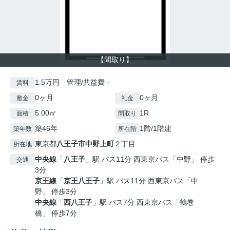
【間取り】
1.5万円 管理/共益費 -
賃料
0ヶ月
0ヶ月
敷金
礼金
5.00㎡
1R
面積
間取り
築46年
1階/1階建
築年数
所在階
東京都
八王子市
中野上町
２丁目
所在地
中央線
「
八王子
」駅 バス11分 西東京バス「中野」 停歩
交通
3分
京王線
「
京王八王子
」駅 バス11分 西東京バス「中
野」 停歩3分
中央線
「
西八王子
」駅 バス7分 西東京バス「鶴巻
橋」 停歩7分