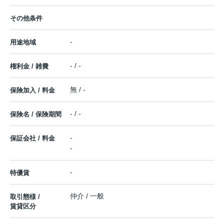
その他条件
-
用途地域
- / -
権利金 / 雑費
無 / -
保険加入 / 料金
- / -
保険名 / 保険期間
-
保証会社 / 料金
-
-
特優賃
仲介 / 一般
取引態様 /
賃貸区分