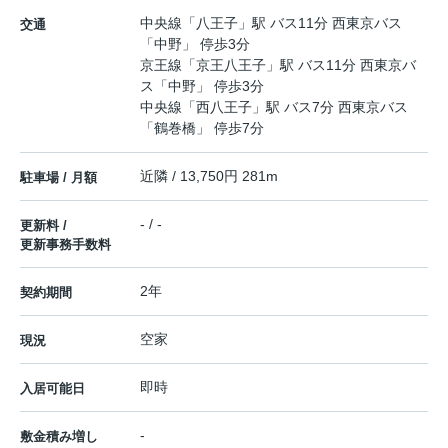
中央線
「
八王子
」駅 バス11分 西東京バス
交通
「中野」 停歩3分
京王線
「
京王八王子
」駅 バス11分 西東京バ
ス「中野」 停歩3分
中央線
「
西八王子
」駅 バス7分 西東京バス
「鶴巻橋」 停歩7分
近隣 / 13,750円 281m
駐車場 / 月額
- / -
更新料 /
更新事務手数料
2年
契約期間
空家
現況
即時
入居可能日
-
敷金積み増し