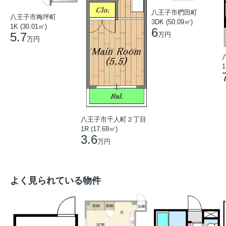
八王子市椚田町
八王子市梅坪町
3DK (50.09㎡)
1K (30.01㎡)
6
5.7
万円
万円
1
八王子市千人町２丁目
1R (17.69㎡)
3.6
万円
よく見られている物件