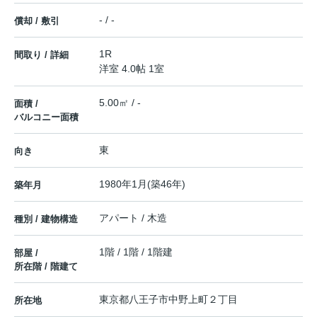
- / -
償却 / 敷引
1R
間取り / 詳細
洋室 4.0帖 1室
5.00㎡ / -
面積 /
バルコニー面積
東
向き
1980年1月(築46年)
築年月
アパート / 木造
種別 / 建物構造
1階 / 1階 / 1階建
部屋 /
所在階 / 階建て
東京都
八王子市
中野上町
２丁目
所在地