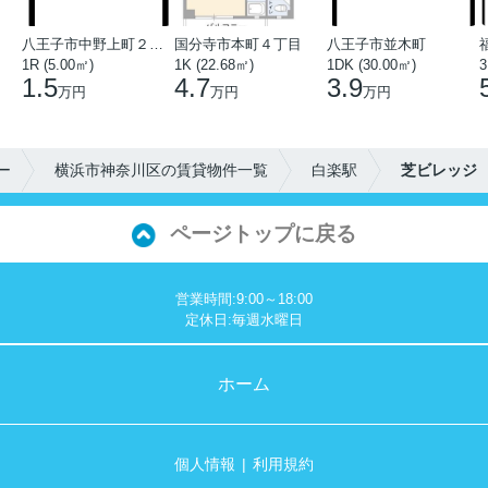
八王子市中野上町２丁目
国分寺市本町４丁目
八王子市並木町
1R (5.00㎡)
1K (22.68㎡)
1DK (30.00㎡)
3
1.5
4.7
3.9
万円
万円
万円
ー
横浜市神奈川区の賃貸物件一覧
白楽駅
芝ビレッジ
ページトップに戻る
営業時間:9:00～18:00
定休日:毎週水曜日
ホーム
個人情報
利用規約