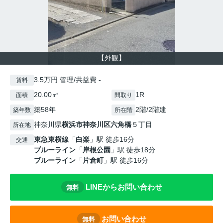
【外観】
3.5万円 管理/共益費 -
賃料
20.00㎡
1R
面積
間取り
築58年
2階/2階建
築年数
所在階
神奈川県
横浜市神奈川区
六角橋
５丁目
所在地
東急東横線
「
白楽
」駅 徒歩16分
交通
ブルーライン
「
岸根公園
」駅 徒歩18分
ブルーライン
「
片倉町
」駅 徒歩16分
LINEからお問い合わせ
無料
お問い合わせ
無料