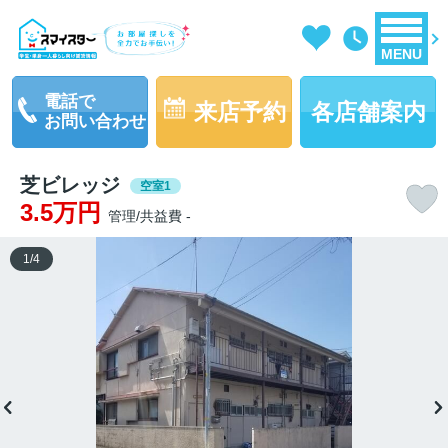
MENU
電話で
来店予約
各店舗案内
お問い合わせ
芝ビレッジ
空室1
3.5万円
管理/共益費 -
1
/
4