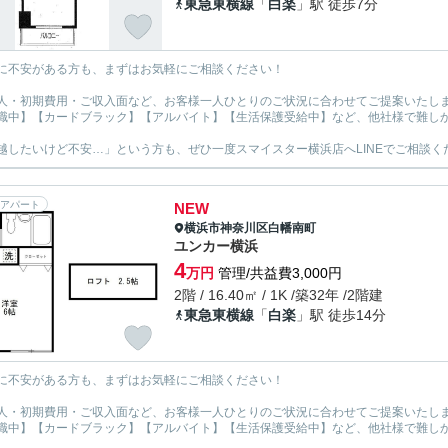
東急東横線
「
白楽
」駅 徒歩7分
に不安がある方も、まずはお気軽にご相談ください！
人・初期費用・ご収入面など、お客様一人ひとりのご状況に合わせてご提案いたし
職中】【カードブラック】【アルバイト】【生活保護受給中】など、他社様で難し
越したいけど不安…」という方も、ぜひ一度スマイスター横浜店へLINEでご相談く
アパート
NEW
横浜市神奈川区
白幡南町
ユンカー横浜
4
万円
管理/共益費3,000円
2階 / 16.40㎡ / 1K /築32年 /2階建
東急東横線
「
白楽
」駅 徒歩14分
に不安がある方も、まずはお気軽にご相談ください！
人・初期費用・ご収入面など、お客様一人ひとりのご状況に合わせてご提案いたし
職中】【カードブラック】【アルバイト】【生活保護受給中】など、他社様で難し