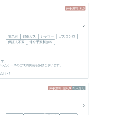
仲手無料
礼0
電気有
都市ガス
シャワー
ガスコンロ
保証人不要
仲介手数料無料
ます。
かったケースのご成約実績も多数ございます。
ださい！
仲手無料
敷礼0
即入居可