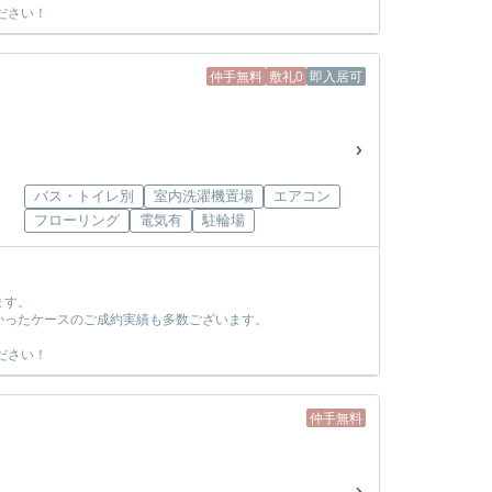
ださい！
仲手無料
敷礼0
即入居可
バス・トイレ別
室内洗濯機置場
エアコン
フローリング
電気有
駐輪場
ます。
かったケースのご成約実績も多数ございます。
ださい！
仲手無料