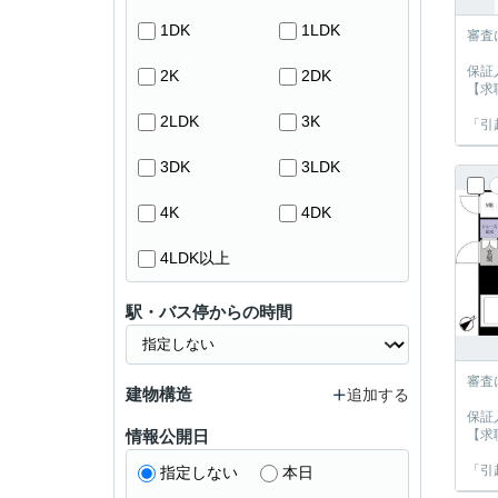
1DK
1LDK
審査
保証
2K
2DK
【求
2LDK
3K
「引
3DK
3LDK
4K
4DK
4LDK以上
駅・バス停からの時間
審査
建物構造
追加する
保証
情報公開日
【求
「引
指定しない
本日