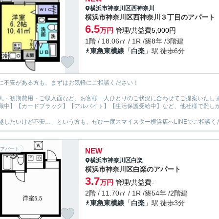
横浜市神奈川区
西神奈川
横浜市神奈川区西神奈川３丁目のアパート
6.5
万円
管理/共益費5,000円
1階 / 18.06㎡ / 1R /築8年 /3階建
東急東横線
「
白楽
」駅 徒歩6分
に不安がある方も、まずはお気軽にご相談ください！
人・初期費用・ご収入面など、お客様一人ひとりのご状況に合わせてご提案いたし
職中】【カードブラック】【アルバイト】【生活保護受給中】など、他社様で難し
越したいけど不安…」という方も、ぜひ一度スマイスター横浜店へLINEでご相談く
アパート
NEW
横浜市神奈川区
白楽
横浜市神奈川区白楽のアパート
3.7
万円
管理/共益費-
2階 / 11.70㎡ / 1R /築54年 /2階建
東急東横線
「
白楽
」駅 徒歩3分