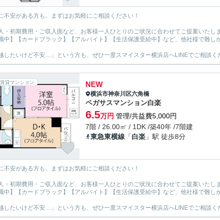
に不安がある方も、まずはお気軽にご相談ください！
人・初期費用・ご収入面など、お客様一人ひとりのご状況に合わせてご提案いたし
職中】【カードブラック】【アルバイト】【生活保護受給中】など、他社様で難し
越したいけど不安…」という方も、ぜひ一度スマイスター横浜店へLINEでご相談く
賃貸マンション
NEW
横浜市神奈川区
六角橋
ペガサスマンション白楽
6.5
万円
管理/共益費5,000円
7階 / 26.00㎡ / 1DK /築40年 /7階建
東急東横線
「
白楽
」駅 徒歩8分
に不安がある方も、まずはお気軽にご相談ください！
人・初期費用・ご収入面など、お客様一人ひとりのご状況に合わせてご提案いたし
職中】【カードブラック】【アルバイト】【生活保護受給中】など、他社様で難し
越したいけど不安…」という方も、ぜひ一度スマイスター横浜店へLINEでご相談く