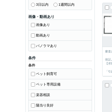
3日以内
1週間以内
画像・動画あり
画像あり
動画あり
パノラマあり
審査
条件
保証
【求
条件
「引
ペット飼育可
ペット専用設備
楽器相談
陽当り良好