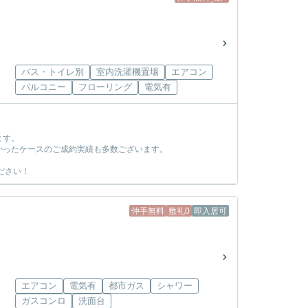
バス・トイレ別
室内洗濯機置場
エアコン
バルコニー
フローリング
電気有
ます。
かったケースのご成約実績も多数ございます。
ださい！
仲手無料
敷礼0
即入居可
エアコン
電気有
都市ガス
シャワー
ガスコンロ
洗面台