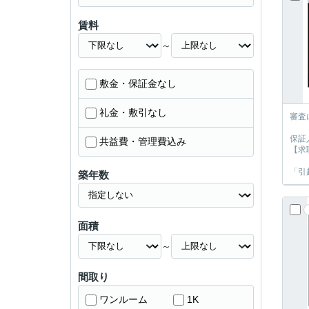
賃料
～
敷金・保証金なし
礼金・敷引なし
審査
保証
共益費・管理費込み
【求
「引
築年数
面積
～
間取り
ワンルーム
1K