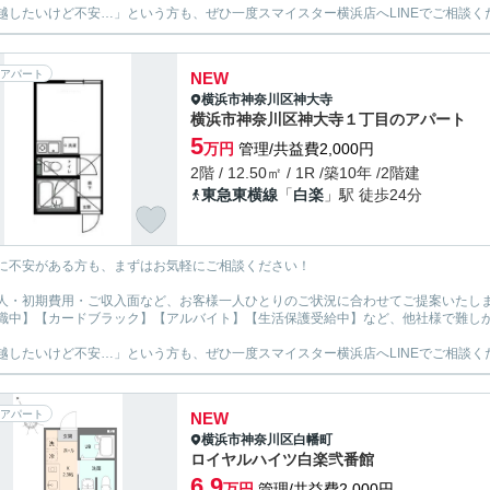
越したいけど不安…」という方も、ぜひ一度スマイスター横浜店へLINEでご相談く
アパート
NEW
横浜市神奈川区
神大寺
横浜市神奈川区神大寺１丁目のアパート
5
万円
管理/共益費2,000円
2階 / 12.50㎡ / 1R /築10年 /2階建
東急東横線
「
白楽
」駅 徒歩24分
に不安がある方も、まずはお気軽にご相談ください！
人・初期費用・ご収入面など、お客様一人ひとりのご状況に合わせてご提案いたし
職中】【カードブラック】【アルバイト】【生活保護受給中】など、他社様で難し
越したいけど不安…」という方も、ぜひ一度スマイスター横浜店へLINEでご相談く
アパート
NEW
横浜市神奈川区
白幡町
ロイヤルハイツ白楽弐番館
6.9
万円
管理/共益費2,000円