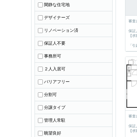
閑静な住宅地
デザイナーズ
審査
リノベーション済
保証
【求
保証人不要
「引
事務所可
２人入居可
バリアフリー
分割可
分譲タイプ
審査
管理人常駐
保証
【求
眺望良好