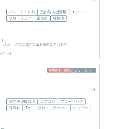
バス・トイレ別
室内洗濯機置場
エアコン
フローリング
電気有
駐輪場
ます。
かったケースのご成約実績も多数ございます。
ださい！
仲手無料
敷礼0
フリーレント
室内洗濯機置場
エアコン
フローリング
電気有
TVモニタ付インターホン
シャワー