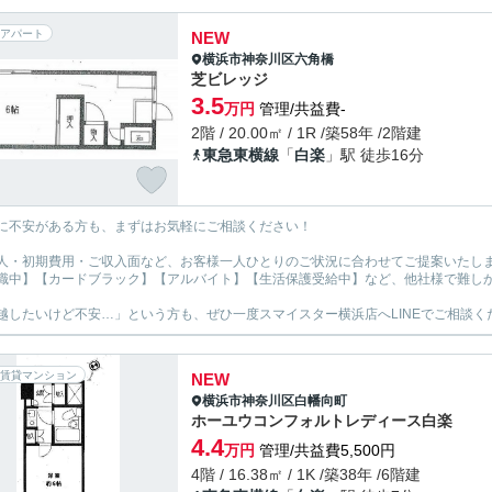
アパート
NEW
横浜市神奈川区
六角橋
芝ビレッジ
3.5
万円
管理/共益費-
2階 / 20.00㎡ / 1R /築58年 /2階建
東急東横線
「
白楽
」駅 徒歩16分
に不安がある方も、まずはお気軽にご相談ください！
人・初期費用・ご収入面など、お客様一人ひとりのご状況に合わせてご提案いたし
職中】【カードブラック】【アルバイト】【生活保護受給中】など、他社様で難し
越したいけど不安…」という方も、ぜひ一度スマイスター横浜店へLINEでご相談く
賃貸マンション
NEW
横浜市神奈川区
白幡向町
ホーユウコンフォルトレディース白楽
4.4
万円
管理/共益費5,500円
4階 / 16.38㎡ / 1K /築38年 /6階建