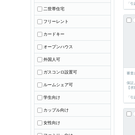
「引
二世帯住宅
フリーレント
カードキー
オープンハウス
外国人可
ガスコンロ設置可
審査
保証
ルームシェア可
【求
学生向け
「引
カップル向け
女性向け