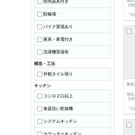
保証
照明器具付き
【求
駐輪場
「引
バイク置場あり
家具・家電付き
洗濯機置場有
構造・工法
外観タイル張り
審査
キッチン
保証
コンロ２口以上
【求
食器洗い乾燥機
「引
システムキッチン
カウンターキッチン