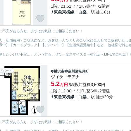
1階 / 21.52㎡ / 1K /築4年 /2階建
東急東横線
「
白楽
」駅 徒歩6分
に不安がある方も、まずはお気軽にご相談ください！
人・初期費用・ご収入面など、お客様一人ひとりのご状況に合わせてご提案いたし
職中】【カードブラック】【アルバイト】【生活保護受給中】など、他社様で難し
越したいけど不安…」という方も、ぜひ一度スマイスター横浜店へLINEでご相談く
アパート
横浜市神奈川区
松見町
ヴィラ モアナ
5.2
万円
管理/共益費3,500円
1階 / 12.00㎡ / 1R /築6年 /2階建
東急東横線
「
白楽
」駅 徒歩20分
に不安がある方も、まずはお気軽にご相談ください！