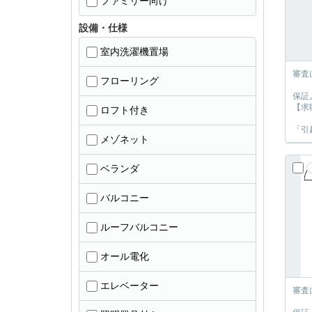
ファミリー向け
設備・仕様
室内洗濯機置場
審査
フローリング
保証
【求
ロフト付き
「引
メゾネット
ベランダ
バルコニー
ルーフバルコニー
オール電化
エレベーター
審査