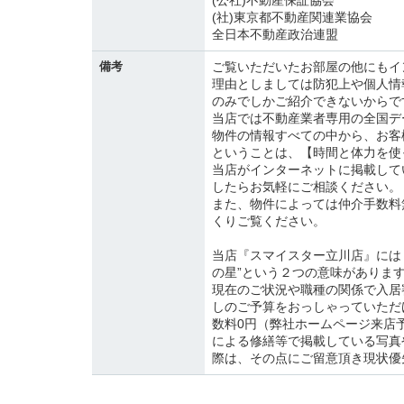
(公社)不動産保証協会
(社)東京都不動産関連業協会
全日本不動産政治連盟
備考
ご覧いただいたお部屋の他にもイ
理由としましては防犯上や個人情
のみでしかご紹介できないからで
当店では不動産業者専用の全国デ
物件の情報すべての中から、お客
ということは、【時間と体力を使
当店がインターネットに掲載して
したらお気軽にご相談ください。
また、物件によっては仲介手数料
くりご覧ください。
当店『スマイスター立川店』には『
の星”という２つの意味がありま
現在のご状況や職種の関係で入居
しのご予算をおっしゃっていただ
数料0円（弊社ホームページ来店
による修繕等で掲載している写真
際は、その点にご留意頂き現状優