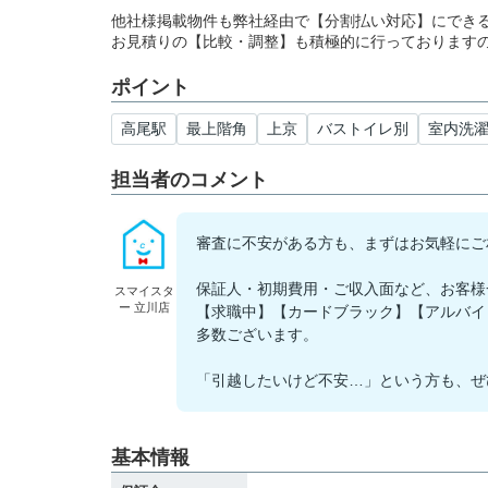
他社様掲載物件も弊社経由で【分割払い対応】にでき
お見積りの【比較・調整】も積極的に行っております
ポイント
高尾駅
最上階角
上京
バストイレ別
室内洗
担当者のコメント
審査に不安がある方も、まずはお気軽にご
保証人・初期費用・ご収入面など、お客様
スマイスタ
ー 立川店
【求職中】【カードブラック】【アルバイ
多数ございます。
「引越したいけど不安…」という方も、ぜ
基本情報