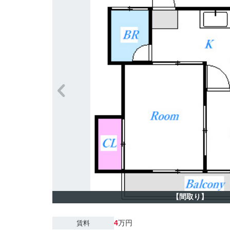
【間取り】
4
万円
賃料