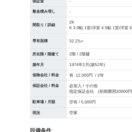
-
保証金
敷金積み増し
-
2K
間取り / 詳細
K 3.0帖 1室
/
洋室 4.5帖 1室
/
洋室 6
32.23㎡
専有面積
2階 / 2階建
所在階 / 階建て
1974年1月(築52年)
築年月
保険会社 / 料金
有 12,000円 / 2年
保証会社 / 料金
必加入 / その他
指定保証会社 (初期費用20000
駐車場 / 月額
空有 / 5,000円
空家
現況
設備条件