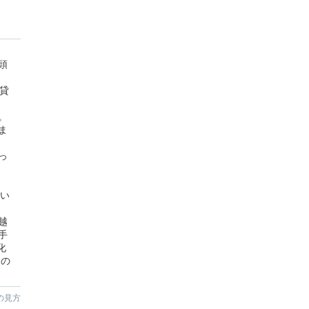
頭
貸
。
ま
っ
まい
越
手
化
約の
の見方