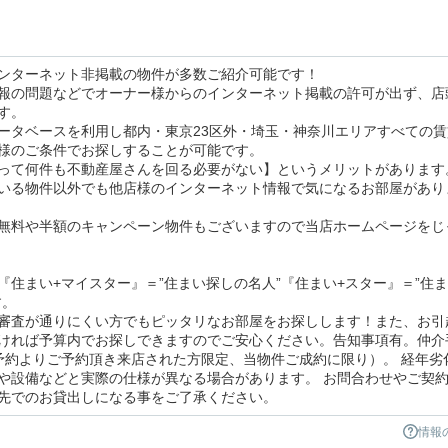
ンターネット非掲載の物件が多数ご紹介可能です！
報の問題などでオーナー様からのインターネット掲載の許可が出ず、店
す。
ータベースを利用し都内・東京23区外・埼玉・神奈川エリアすべての賃
様のご条件でお探しすることが可能です。
って何件も不動産屋さんを回る必要がない】というメリットがあります
いる物件以外でも他店様のインターネット情報で気になるお部屋があり
無料や半額のキャンペーン物件もございますので当店ホームページをじ
住まい+マイスター』＝”住まい探しの名人”『住まい+スター』＝”住
す。
審査が通りにくい方でもピッタリなお部屋をお探しします！また、お引
ければ予算内でお探しできますのでご安心ください。告知事項有。仲介
予約よりご予約頂き来店された方限定、当物件ご成約に限り）。 経年劣
や設備などと実際の仕様が異なる場合があります。 お問合わせやご契
先でのお貸出しになる事をご了承ください。
情報