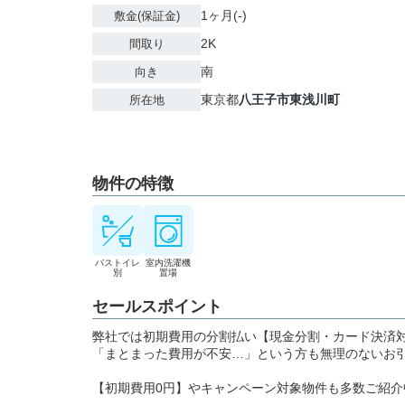
1ヶ月(-)
敷金(保証金)
2K
間取り
南
向き
東京都
八王子市
東浅川町
所在地
物件の特徴
バストイレ
室内洗濯機
別
置場
セールスポイント
弊社では初期費用の分割払い【現金分割・カード決済
「まとまった費用が不安…」という方も無理のないお
【初期費用0円】やキャンペーン対象物件も多数ご紹介