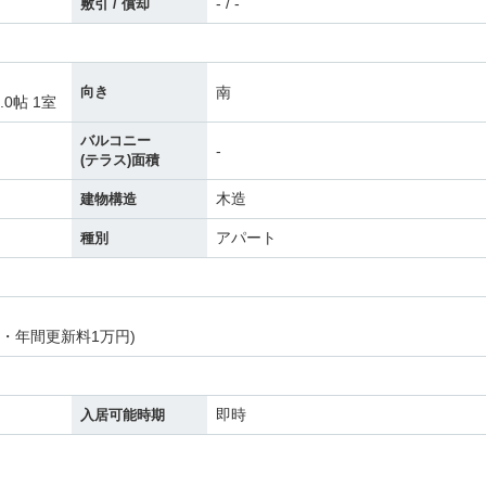
- / -
敷引 / 償却
南
向き
.0帖 1室
バルコニー
-
(テラス)面積
木造
建物構造
アパート
種別
円・年間更新料1万円)
即時
入居可能時期