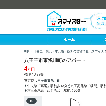
町田・日暮里・横浜・本八幡・藤沢の賃貸情報はスマイス
八王子市東浅川町のアパート
4
万円
管理 / 共益費 -
東京都
八王子市
東浅川町
中央線「高尾」駅徒歩13分
京王高尾線「狭間」駅徒
京王高尾線「めじろ台」駅徒歩30分
1
/
2