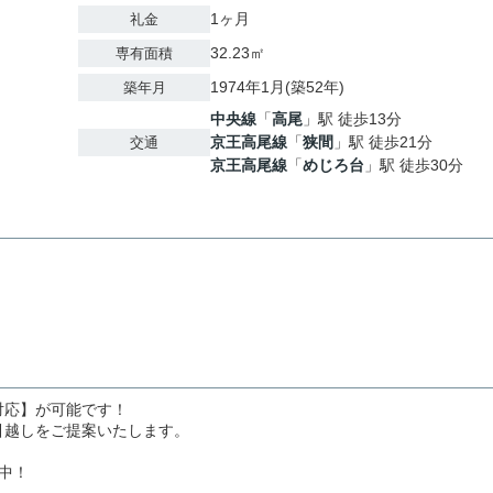
1ヶ月
礼金
32.23㎡
専有面積
1974年1月(築52年)
築年月
中央線
「
高尾
」駅 徒歩13分
京王高尾線
「
狭間
」駅 徒歩21分
交通
京王高尾線
「
めじろ台
」駅 徒歩30分
対応】が可能です！
引越しをご提案いたします。
中！