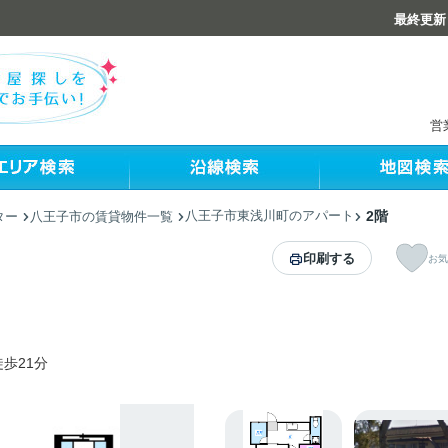
最終更新：
営
八王子市東浅川町のアパート
2階
ター
八王子市の賃貸物件一覧
印刷する
お気
歩21分