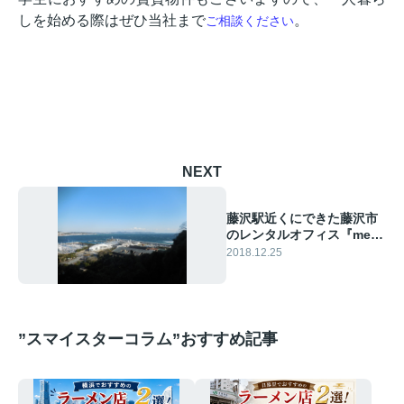
しを始める際はぜひ当社まで
。
ご相談ください
NEXT
藤沢駅近くにできた藤沢市
のレンタルオフィス『me-
labo』で仕事をしよう！
2018.12.25
”スマイスターコラム”おすすめ記事