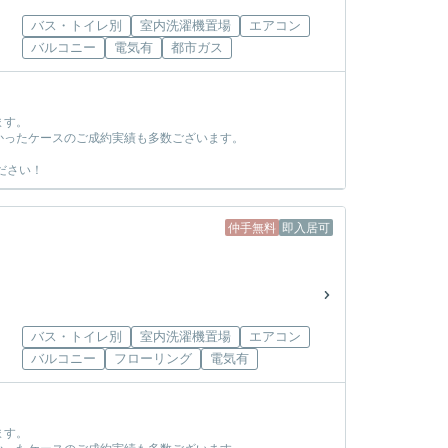
バス・トイレ別
室内洗濯機置場
エアコン
バルコニー
電気有
都市ガス
ます。
かったケースのご成約実績も多数ございます。
ださい！
仲手無料
即入居可
バス・トイレ別
室内洗濯機置場
エアコン
バルコニー
フローリング
電気有
ます。