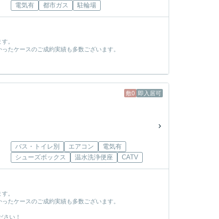
電気有
都市ガス
駐輪場
ます。
かったケースのご成約実績も多数ございます。
！
敷0
即入居可
バス・トイレ別
エアコン
電気有
シューズボックス
温水洗浄便座
CATV
ます。
かったケースのご成約実績も多数ございます。
ださい！