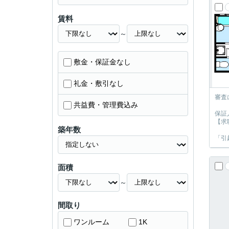
賃料
～
敷金・保証金なし
礼金・敷引なし
審査
共益費・管理費込み
保証
【求
築年数
「引
面積
～
間取り
ワンルーム
1K