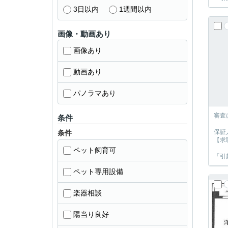
3日以内
1週間以内
画像・動画あり
画像あり
動画あり
パノラマあり
審査
条件
保証
条件
【求
ペット飼育可
「引
ペット専用設備
楽器相談
陽当り良好