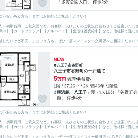
「多賀公園入口」 停歩2分
に不安がある方も、まずはお気軽にご相談ください！
人・初期費用・ご収入面など、お客様一人ひとりのご状況に合わせてご提案いたし
職中】【カードブラック】【アルバイト】【生活保護受給中】など、他社様で難し
越したいけど不安…」という方も、ぜひ一度スマイスター立川店へご相談ください
一戸建て
NEW
八王子市
谷野町
八王子市谷野町の一戸建て
5
万円
管理/共益費-
1階 / 37.26㎡ / 2K /築46年 /1階建
横浜線
「
八王子
」駅 バス16分 「谷野町会
館」 停歩4分
に不安がある方も、まずはお気軽にご相談ください！
人・初期費用・ご収入面など、お客様一人ひとりのご状況に合わせてご提案いたし
職中】【カードブラック】【アルバイト】【生活保護受給中】など、他社様で難し
越したいけど不安…」という方も、ぜひ一度スマイスター町田店へLINEでご相談く