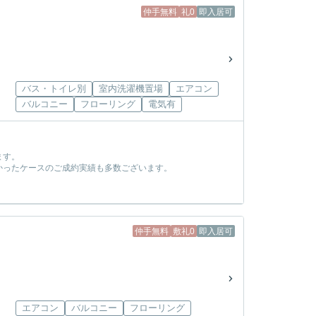
仲手無料
礼0
即入居可
バス・トイレ別
室内洗濯機置場
エアコン
バルコニー
フローリング
電気有
ます。
かったケースのご成約実績も多数ございます。
！
仲手無料
敷礼0
即入居可
エアコン
バルコニー
フローリング