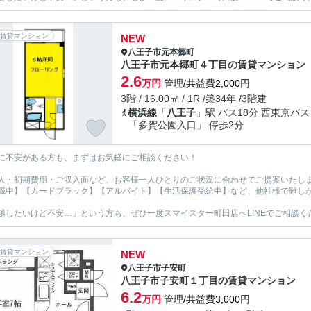
賃貸マンション
NEW
八王子市
元本郷町
八王子市元本郷町４丁目の賃貸マンション
2.6
万円
管理/共益費2,000円
3階 / 16.00㎡ / 1R /築34年 /3階建
横浜線
「
八王子
」駅 バス18分 西東京バス
「多賀公園入口」 停歩2分
に不安がある方も、まずはお気軽にご相談ください！
人・初期費用・ご収入面など、お客様一人ひとりのご状況に合わせてご提案いたし
職中】【カードブラック】【アルバイト】【生活保護受給中】など、他社様で難し
越したいけど不安…」という方も、ぜひ一度スマイスター町田店へLINEでご相談く
賃貸マンション
NEW
八王子市
子安町
八王子市子安町１丁目の賃貸マンション
6.2
万円
管理/共益費3,000円