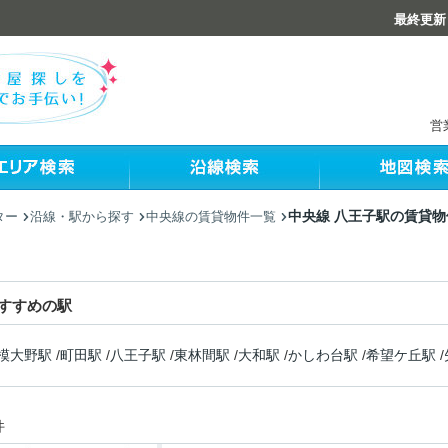
最終更新：
営
中央線 八王子駅の賃貸物
ター
沿線・駅から探す
中央線の賃貸物件一覧
すすめの駅
模大野駅
/
町田駅
/
八王子駅
/
東林間駅
/
大和駅
/
かしわ台駅
/
希望ケ丘駅
/
件