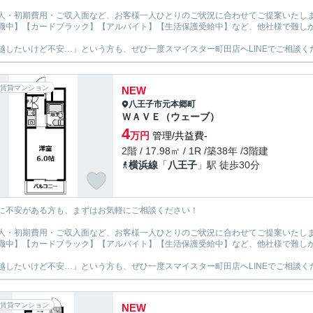
人・初期費用・ご収入面など、お客様一人ひとりのご状況に合わせてご提案いたし
職中】【カードブラック】【アルバイト】【生活保護受給中】など、他社様で難し
越したいけど不安…」という方も、ぜひ一度スマイスター町田店へLINEでご相談く
賃貸マンション
NEW
八王子市
元本郷町
ＷＡＶＥ（ウェーブ）
4
万円
管理/共益費-
2階 / 17.98㎡ / 1R /築38年 /3階建
横浜線
「
八王子
」駅 徒歩30分
に不安がある方も、まずはお気軽にご相談ください！
人・初期費用・ご収入面など、お客様一人ひとりのご状況に合わせてご提案いたし
職中】【カードブラック】【アルバイト】【生活保護受給中】など、他社様で難し
越したいけど不安…」という方も、ぜひ一度スマイスター町田店へLINEでご相談く
賃貸マンション
NEW