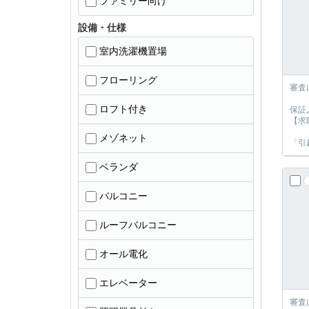
ファミリー向け
設備・仕様
室内洗濯機置場
フローリング
審査
ロフト付き
保証
【求
メゾネット
「引
ベランダ
バルコニー
ルーフバルコニー
オール電化
エレベーター
審査