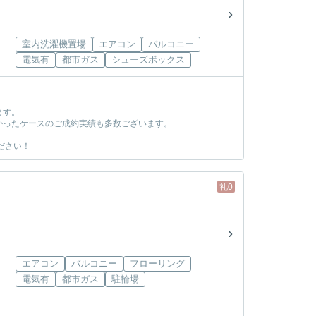
室内洗濯機置場
エアコン
バルコニー
電気有
都市ガス
シューズボックス
ます。
かったケースのご成約実績も多数ございます。
ださい！
礼0
エアコン
バルコニー
フローリング
電気有
都市ガス
駐輪場