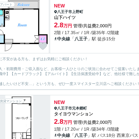
アパート
NEW
八王子市
上野町
山下ハイツ
2.8
万円
管理/共益費2,000円
2階 / 17.35㎡ / 1R /築35年 /2階建
中央線
「
八王子
」駅 徒歩15分
に不安がある方も、まずはお気軽にご相談ください！
人・初期費用・ご収入面など、お客様一人ひとりのご状況に合わせてご提案いたし
職中】【カードブラック】【アルバイト】【生活保護受給中】など、他社様で難し
越したいけど不安…」という方も、ぜひ一度スマイスター立川店へご相談ください
賃貸マンション
NEW
八王子市
元本郷町
タイヨウマンション
2.8
万円
管理/共益費2,000円
1階 / 17.20㎡ / 1R /築34年 /3階建
中央線
「
八王子
」駅 バス18分 西東京バス