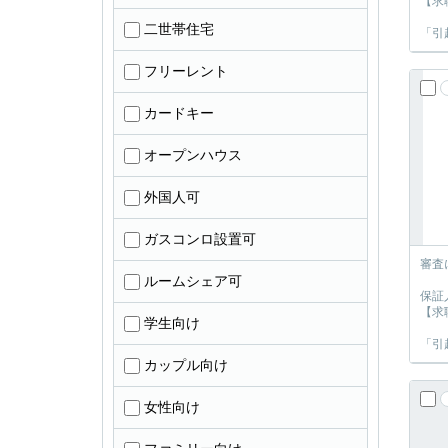
【求
二世帯住宅
「引
フリーレント
カードキー
オープンハウス
外国人可
ガスコンロ設置可
審査
ルームシェア可
保証
【求
学生向け
「引
カップル向け
女性向け