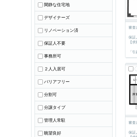
閑静な住宅地
デザイナーズ
審査
リノベーション済
保証
【求
保証人不要
「引
事務所可
２人入居可
バリアフリー
分割可
分譲タイプ
管理人常駐
審査
保証
眺望良好