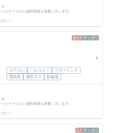
ます。
かったケースのご成約実績も多数ございます。
ださい！
敷礼0
即入居可
エアコン
バルコニー
フローリング
電気有
都市ガス
駐輪場
ます。
かったケースのご成約実績も多数ございます。
ださい！
礼0
即入居可