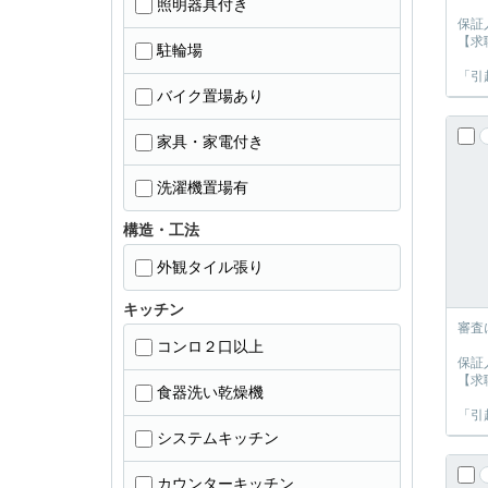
照明器具付き
保証
【求
駐輪場
「引
バイク置場あり
家具・家電付き
洗濯機置場有
構造・工法
外観タイル張り
キッチン
審査
コンロ２口以上
保証
【求
食器洗い乾燥機
「引
システムキッチン
カウンターキッチン