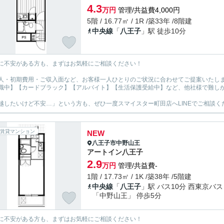
4.3
万円
管理/共益費4,000円
5階 / 16.77㎡ / 1R /築33年 /8階建
中央線
「
八王子
」駅 徒歩10分
に不安がある方も、まずはお気軽にご相談ください！
人・初期費用・ご収入面など、お客様一人ひとりのご状況に合わせてご提案いたし
職中】【カードブラック】【アルバイト】【生活保護受給中】など、他社様で難し
越したいけど不安…」という方も、ぜひ一度スマイスター町田店へLINEでご相談く
賃貸マンション
NEW
八王子市
中野山王
アートイン八王子
2.9
万円
管理/共益費-
1階 / 17.73㎡ / 1K /築38年 /5階建
中央線
「
八王子
」駅 バス10分 西東京バス
「中野山王」 停歩5分
に不安がある方も、まずはお気軽にご相談ください！