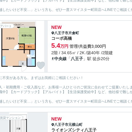
職中】【カードブラック】【アルバイト】【生活保護受給中】など、他社様で難し
越したいけど不安…」という方も、ぜひ一度スマイスター町田店へLINEでご相談く
アパート
NEW
八王子市
片倉町
コーポ高橋
5.4
万円
管理/共益費3,000円
2階 / 34.65㎡ / 2K /築40年 /2階建
中央線
「
八王子
」駅 徒歩20分
に不安がある方も、まずはお気軽にご相談ください！
人・初期費用・ご収入面など、お客様一人ひとりのご状況に合わせてご提案いたし
職中】【カードブラック】【アルバイト】【生活保護受給中】など、他社様で難し
越したいけど不安…」という方も、ぜひ一度スマイスター町田店へLINEでご相談く
賃貸マンション
NEW
八王子市
元横山町
ライオンズシティ八王子