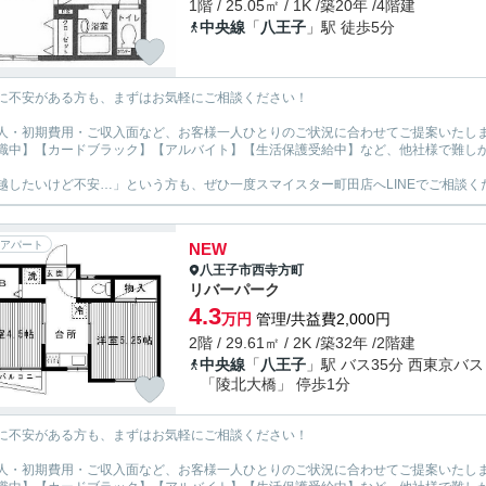
1階 / 25.05㎡ / 1K /築20年 /4階建
中央線
「
八王子
」駅 徒歩5分
に不安がある方も、まずはお気軽にご相談ください！
人・初期費用・ご収入面など、お客様一人ひとりのご状況に合わせてご提案いたし
職中】【カードブラック】【アルバイト】【生活保護受給中】など、他社様で難し
越したいけど不安…」という方も、ぜひ一度スマイスター町田店へLINEでご相談く
アパート
NEW
八王子市
西寺方町
リバーパーク
4.3
万円
管理/共益費2,000円
2階 / 29.61㎡ / 2K /築32年 /2階建
中央線
「
八王子
」駅 バス35分 西東京バス
「陵北大橋」 停歩1分
に不安がある方も、まずはお気軽にご相談ください！
人・初期費用・ご収入面など、お客様一人ひとりのご状況に合わせてご提案いたし