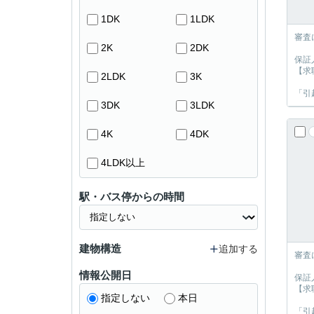
1DK
1LDK
審査
2K
2DK
保証
【求
2LDK
3K
「引
3DK
3LDK
4K
4DK
4LDK以上
駅・バス停からの時間
建物構造
追加する
審査
情報公開日
保証
【求
指定しない
本日
「引