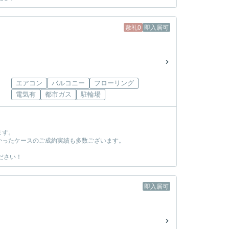
敷礼0
即入居可
エアコン
バルコニー
フローリング
電気有
都市ガス
駐輪場
ます。
かったケースのご成約実績も多数ございます。
ださい！
即入居可