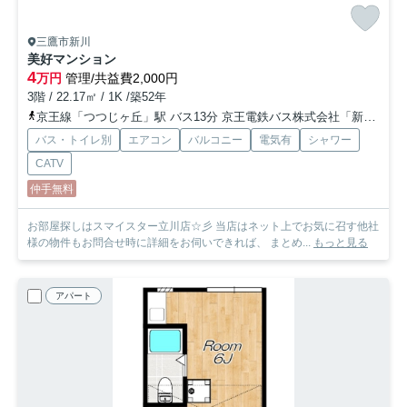
三鷹市新川
美好マンション
4
万円
管理/共益費2,000円
3階 / 22.17㎡ / 1K /築52年
京王線「つつじヶ丘」駅 バス13分 京王電鉄バス株式会社「新川本町」 停歩4分
バス・トイレ別
エアコン
バルコニー
電気有
シャワー
CATV
仲手無料
お部屋探しはスマイスター立川店☆彡 当店はネット上でお気に召す他社
様の物件もお問合せ時に詳細をお伺いできれば、 まとめ...
もっと見る
アパート