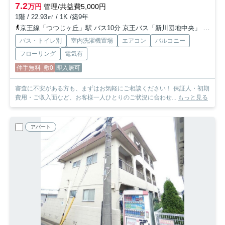
7.2
万円
管理/共益費5,000円
1階 / 22.93㎡ / 1K /築9年
京王線「つつじヶ丘」駅 バス10分 京王バス「新川団地中央」 停歩9分
バス・トイレ別
室内洗濯機置場
エアコン
バルコニー
フローリング
電気有
仲手無料
敷0
即入居可
審査に不安がある方も、まずはお気軽にご相談ください！ 保証人・初期
費用・ご収入面など、お客様一人ひとりのご状況に合わせ...
もっと見る
アパート