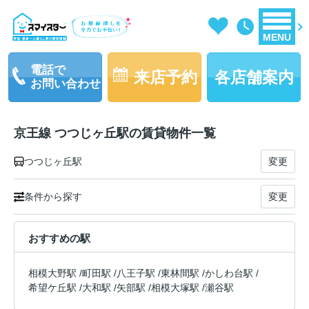
MENU
電話で
来店予約
各店舗案内
お問い合わせ
京王線 つつじヶ丘駅の賃貸物件一覧
つつじヶ丘駅
変更
条件から探す
変更
おすすめの駅
相模大野駅
/
町田駅
/
八王子駅
/
東林間駅
/
かしわ台駅
/
希望ケ丘駅
/
大和駅
/
矢部駅
/
相模大塚駅
/
瀬谷駅