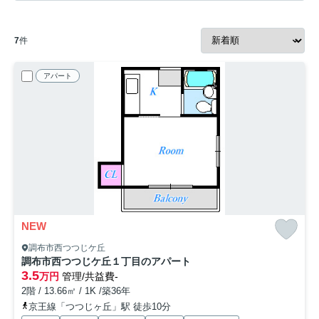
7
件
アパート
NEW
調布市西つつじケ丘
調布市西つつじケ丘１丁目のアパート
3.5
万円
管理/共益費-
2階 / 13.66㎡ / 1K /築36年
京王線「つつじヶ丘」駅 徒歩10分