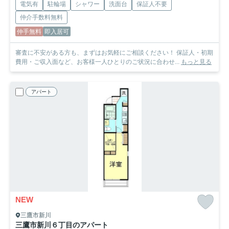
電気有
駐輪場
シャワー
洗面台
保証人不要
仲介手数料無料
仲手無料
即入居可
審査に不安がある方も、まずはお気軽にご相談ください！ 保証人・初期
費用・ご収入面など、お客様一人ひとりのご状況に合わせ...
もっと見る
アパート
NEW
三鷹市新川
三鷹市新川６丁目のアパート