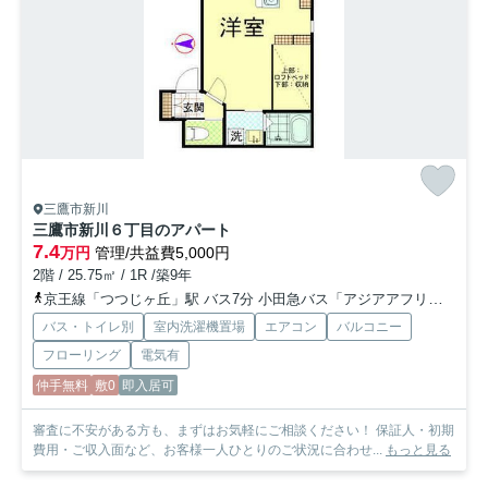
三鷹市新川
三鷹市新川６丁目のアパート
7.4
万円
管理/共益費5,000円
2階 / 25.75㎡ / 1R /築9年
京王線「つつじヶ丘」駅 バス7分 小田急バス「アジアアフリカ語学院前団地西口」 停歩4分
バス・トイレ別
室内洗濯機置場
エアコン
バルコニー
フローリング
電気有
仲手無料
敷0
即入居可
審査に不安がある方も、まずはお気軽にご相談ください！ 保証人・初期
費用・ご収入面など、お客様一人ひとりのご状況に合わせ...
もっと見る