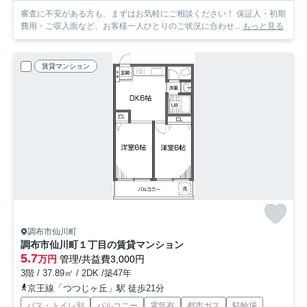
審査に不安がある方も、まずはお気軽にご相談ください！ 保証人・初期
費用・ご収入面など、お客様一人ひとりのご状況に合わせ...
もっと見る
賃貸マンション
調布市仙川町
調布市仙川町１丁目の賃貸マンション
5.7
万円
管理/共益費3,000円
3階 / 37.89㎡ / 2DK /築47年
京王線「つつじヶ丘」駅 徒歩21分
バス・トイレ別
バルコニー
電気有
都市ガス
駐輪場