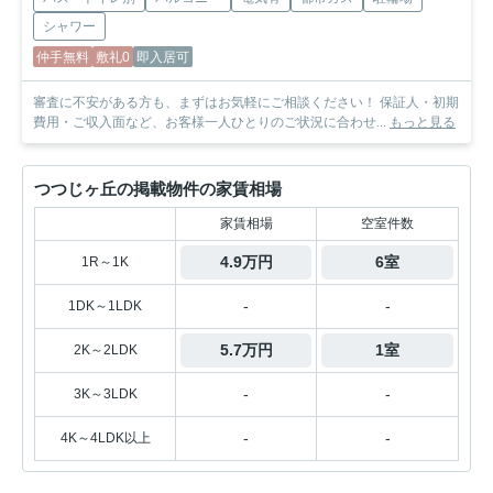
シャワー
仲手無料
敷礼0
即入居可
審査に不安がある方も、まずはお気軽にご相談ください！ 保証人・初期
費用・ご収入面など、お客様一人ひとりのご状況に合わせ...
もっと見る
つつじヶ丘の掲載物件の家賃相場
家賃相場
空室件数
4.9万円
6室
1R～1K
-
-
1DK～1LDK
5.7万円
1室
2K～2LDK
-
-
3K～3LDK
-
-
4K～4LDK以上