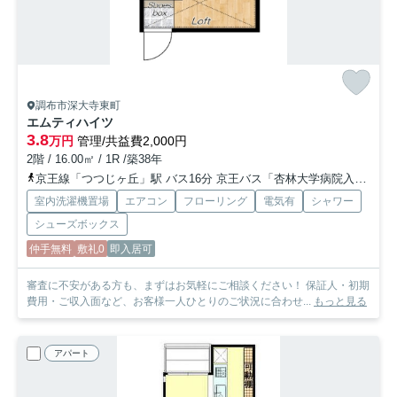
調布市深大寺東町
エムティハイツ
3.8
万円
管理/共益費2,000円
2階 / 16.00㎡ / 1R /築38年
京王線「つつじヶ丘」駅 バス16分 京王バス「杏林大学病院入口」 停歩11分
室内洗濯機置場
エアコン
フローリング
電気有
シャワー
シューズボックス
仲手無料
敷礼0
即入居可
審査に不安がある方も、まずはお気軽にご相談ください！ 保証人・初期
費用・ご収入面など、お客様一人ひとりのご状況に合わせ...
もっと見る
アパート