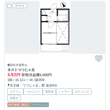
アパート
調布市菊野台
ネストつつじヶ丘
3.5
万円
管理/共益費5,000円
1階 / 16.12㎡ / 1K /築35年
京王線「つつじヶ丘」駅 徒歩6分
エアコン
バルコニー
電気有
シャワー
ガスコンロ
洗面台
仲手無料
敷礼0
フリーレント