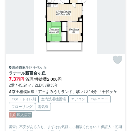
川崎市麻生区千代ケ丘
ラテール新百合ヶ丘
7.3
万円
管理/共益費2,000円
2階 / 45.24㎡ / 2LDK /築35年
京王相模原線「京王よみうりランド」駅 バス14分 「千代ヶ丘小学校入口」 停歩5分
バス・トイレ別
室内洗濯機置場
エアコン
バルコニー
フローリング
電気有
礼0
即入居可
審査に不安がある方も、まずはお気軽にご相談ください！ 保証人・初期