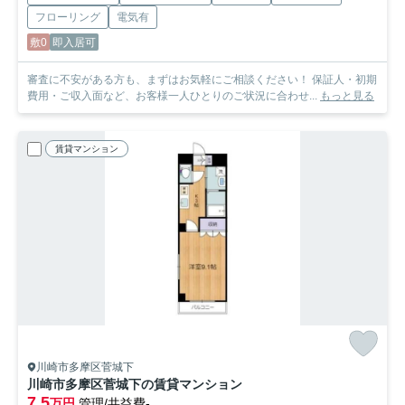
フローリング
電気有
敷0
即入居可
審査に不安がある方も、まずはお気軽にご相談ください！ 保証人・初期
費用・ご収入面など、お客様一人ひとりのご状況に合わせ...
もっと見る
賃貸マンション
川崎市多摩区菅城下
川崎市多摩区菅城下の賃貸マンション
7.5
万円
管理/共益費-