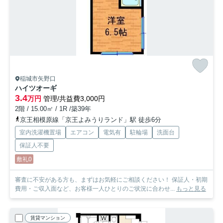
稲城市矢野口
ハイツオーギ
3.4
万円
管理/共益費3,000円
2階 / 15.00㎡ / 1R /築39年
京王相模原線「京王よみうりランド」駅 徒歩6分
室内洗濯機置場
エアコン
電気有
駐輪場
洗面台
保証人不要
敷礼0
審査に不安がある方も、まずはお気軽にご相談ください！ 保証人・初期
費用・ご収入面など、お客様一人ひとりのご状況に合わせ...
もっと見る
賃貸マンション