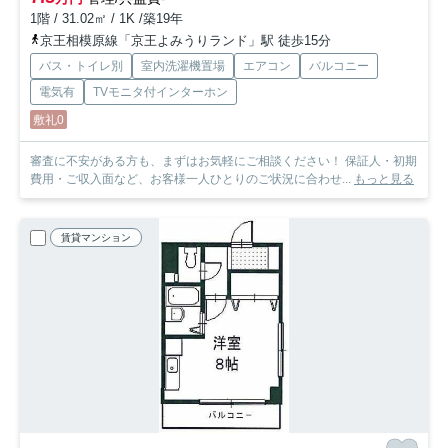
1階 / 31.02㎡ / 1K /築19年
京王相模原線「京王よみうりランド」駅 徒歩15分
バス・トイレ別
室内洗濯機置場
エアコン
バルコニー
電気有
TVモニタ付インターホン
敷礼0
審査に不安がある方も、まずはお気軽にご相談ください！ 保証人・初期
費用・ご収入面など、お客様一人ひとりのご状況に合わせ...
もっと見る
賃貸マンション