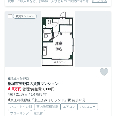
費用・ご収入面など、お客様一人ひとりのご状況に合わせ...
もっと見る
賃貸マンション
稲城市矢野口
稲城市矢野口の賃貸マンション
4.6
万円
管理/共益費3,000円
4階 / 21.87㎡ / 1R /築37年
京王相模原線「京王よみうりランド」駅 徒歩18分
バス・トイレ別
室内洗濯機置場
エアコン
バルコニー
フローリング
電気有