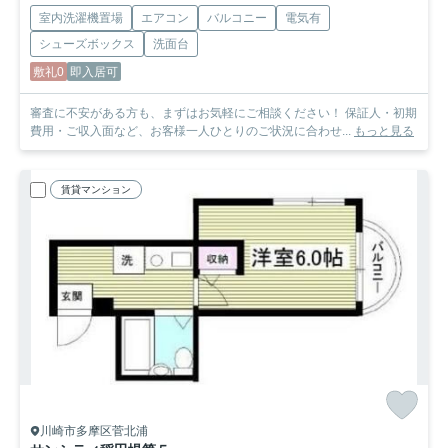
室内洗濯機置場
エアコン
バルコニー
電気有
シューズボックス
洗面台
敷礼0
即入居可
審査に不安がある方も、まずはお気軽にご相談ください！ 保証人・初期
費用・ご収入面など、お客様一人ひとりのご状況に合わせ...
もっと見る
賃貸マンション
川崎市多摩区菅北浦