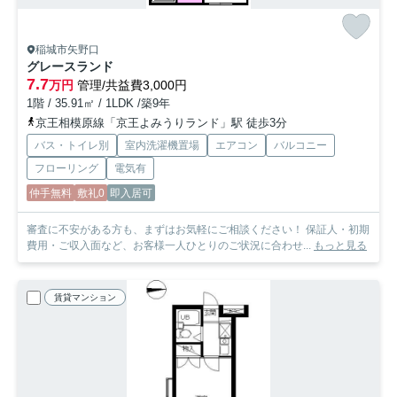
稲城市矢野口
グレースランド
7.7
万円
管理/共益費3,000円
1階 / 35.91㎡ / 1LDK /築9年
京王相模原線「京王よみうりランド」駅 徒歩3分
バス・トイレ別
室内洗濯機置場
エアコン
バルコニー
フローリング
電気有
仲手無料
敷礼0
即入居可
審査に不安がある方も、まずはお気軽にご相談ください！ 保証人・初期
費用・ご収入面など、お客様一人ひとりのご状況に合わせ...
もっと見る
賃貸マンション