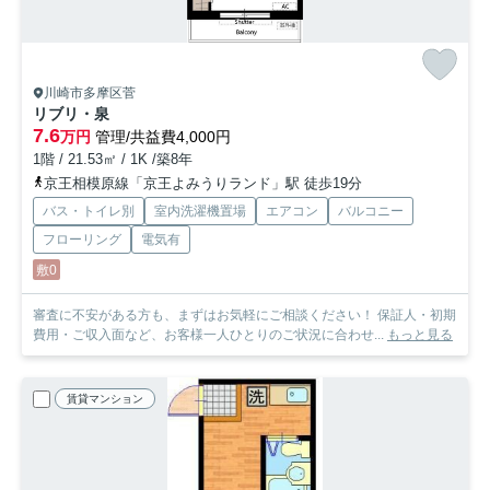
川崎市多摩区菅
リブリ・泉
7.6
万円
管理/共益費4,000円
1階 / 21.53㎡ / 1K /築8年
京王相模原線「京王よみうりランド」駅 徒歩19分
バス・トイレ別
室内洗濯機置場
エアコン
バルコニー
フローリング
電気有
敷0
審査に不安がある方も、まずはお気軽にご相談ください！ 保証人・初期
費用・ご収入面など、お客様一人ひとりのご状況に合わせ...
もっと見る
賃貸マンション