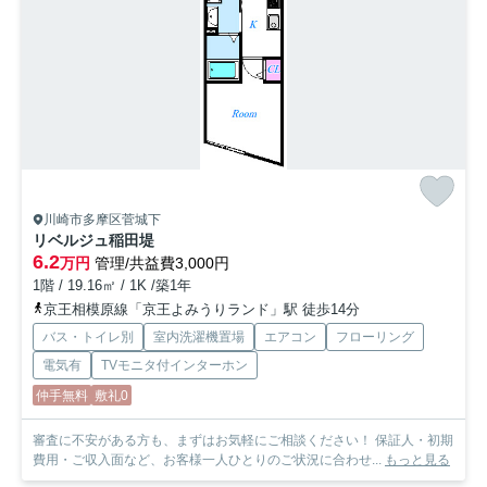
川崎市多摩区菅城下
リベルジュ稲田堤
6.2
万円
管理/共益費3,000円
1階 / 19.16㎡ / 1K /築1年
京王相模原線「京王よみうりランド」駅 徒歩14分
バス・トイレ別
室内洗濯機置場
エアコン
フローリング
電気有
TVモニタ付インターホン
仲手無料
敷礼0
審査に不安がある方も、まずはお気軽にご相談ください！ 保証人・初期
費用・ご収入面など、お客様一人ひとりのご状況に合わせ...
もっと見る