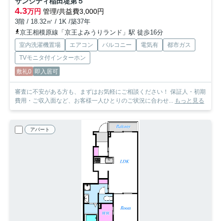
サンシティ稲田堤第５
4.3
万円
管理/共益費3,000円
3階 / 18.32㎡ / 1K /築37年
京王相模原線「京王よみうりランド」駅 徒歩16分
室内洗濯機置場
エアコン
バルコニー
電気有
都市ガス
TVモニタ付インターホン
敷礼0
即入居可
審査に不安がある方も、まずはお気軽にご相談ください！ 保証人・初期
費用・ご収入面など、お客様一人ひとりのご状況に合わせ...
もっと見る
アパート