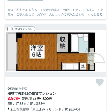
審査に不安がある方も、まずはお気軽にご相談ください！ 保証人・初期
費用・ご収入面など、お客様一人ひとりのご状況に合わせ...
もっと見る
賃貸マンション
稲城市矢野口
稲城市矢野口の賃貸マンション
3.9
万円
管理/共益費4,800円
2階 / 17.85㎡ / 1R /築33年
京王相模原線「京王よみうりランド」駅 徒歩4分