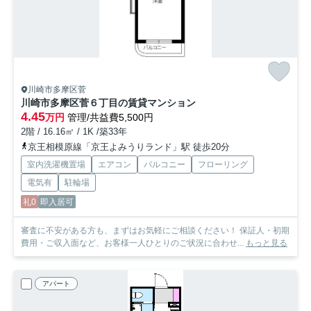
川崎市多摩区菅
川崎市多摩区菅６丁目の賃貸マンション
4.45
万円
管理/共益費5,500円
2階 / 16.16㎡ / 1K /築33年
京王相模原線「京王よみうりランド」駅 徒歩20分
室内洗濯機置場
エアコン
バルコニー
フローリング
電気有
駐輪場
礼0
即入居可
審査に不安がある方も、まずはお気軽にご相談ください！ 保証人・初期
費用・ご収入面など、お客様一人ひとりのご状況に合わせ...
もっと見る
アパート