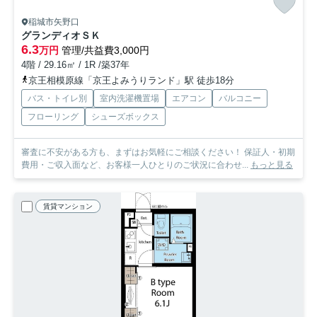
稲城市矢野口
グランディオＳＫ
6.3
万円
管理/共益費3,000円
4階 / 29.16㎡ / 1R /築37年
京王相模原線「京王よみうりランド」駅 徒歩18分
バス・トイレ別
室内洗濯機置場
エアコン
バルコニー
フローリング
シューズボックス
審査に不安がある方も、まずはお気軽にご相談ください！ 保証人・初期
費用・ご収入面など、お客様一人ひとりのご状況に合わせ...
もっと見る
賃貸マンション