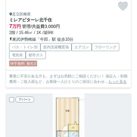
足立区柳原
ミレアビターレ北千住
7
万円
管理/共益費3,000円
2階 / 15.46㎡ / 1K /築9年
東武伊勢崎線「牛田」駅 徒歩10分
バス・トイレ別
室内洗濯機置場
エアコン
フローリング
電気有
都市ガス
仲手無料
敷礼0
審査に不安がある方も、まずはお気軽にご相談ください！ 保証人・初期
費用・ご収入面など、お客様一人ひとりのご状況に合わせ...
もっと見る
アパート