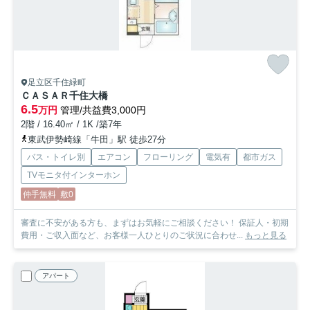
足立区千住緑町
ＣＡＳＡＲ千住大橋
6.5
万円
管理/共益費3,000円
2階 / 16.40㎡ / 1K /築7年
東武伊勢崎線「牛田」駅 徒歩27分
バス・トイレ別
エアコン
フローリング
電気有
都市ガス
TVモニタ付インターホン
仲手無料
敷0
審査に不安がある方も、まずはお気軽にご相談ください！ 保証人・初期
費用・ご収入面など、お客様一人ひとりのご状況に合わせ...
もっと見る
アパート