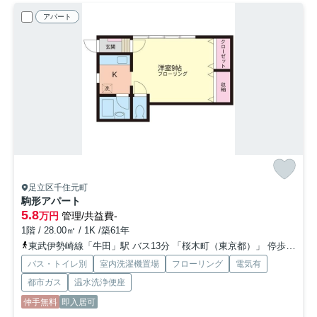
アパート
足立区千住元町
駒形アパート
5.8
万円
管理/共益費-
1階 / 28.00㎡ / 1K /築61年
東武伊勢崎線「牛田」駅 バス13分 「桜木町（東京都）」 停歩3分
バス・トイレ別
室内洗濯機置場
フローリング
電気有
都市ガス
温水洗浄便座
仲手無料
即入居可