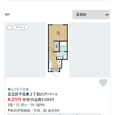
8
件
アパート
足立区千住東
足立区千住東２丁目のアパート
8.2
万円
管理/共益費3,000円
1階 / 21.30㎡ / 1K /築9年
東武伊勢崎線「牛田」駅 徒歩9分