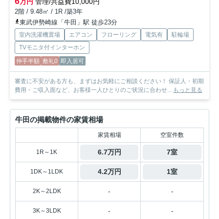
6
万円
管理/共益費10,000円
2階 / 9.48㎡ / 1R /築3年
東武伊勢崎線「牛田」駅 徒歩23分
室内洗濯機置場
エアコン
フローリング
電気有
駐輪場
TVモニタ付インターホン
仲手半額
敷礼0
即入居可
審査に不安がある方も、まずはお気軽にご相談ください！ 保証人・初期
費用・ご収入面など、お客様一人ひとりのご状況に合わせ...
もっと見る
牛田の掲載物件の家賃相場
家賃相場
空室件数
6.7万円
7室
1R～1K
4.2万円
1室
1DK～1LDK
-
-
2K～2LDK
-
-
3K～3LDK