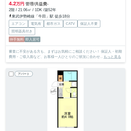
4.2
万円
管理/共益費-
2階 / 21.06㎡ / 1DK /築52年
東武伊勢崎線「牛田」駅 徒歩18分
エアコン
電気有
都市ガス
CATV
保証人不要
照明器具付き
仲手無料
即入居可
審査に不安がある方も、まずはお気軽にご相談ください！ 保証人・初期
費用・ご収入面など、お客様一人ひとりのご状況に合わせ...
もっと見る
アパート