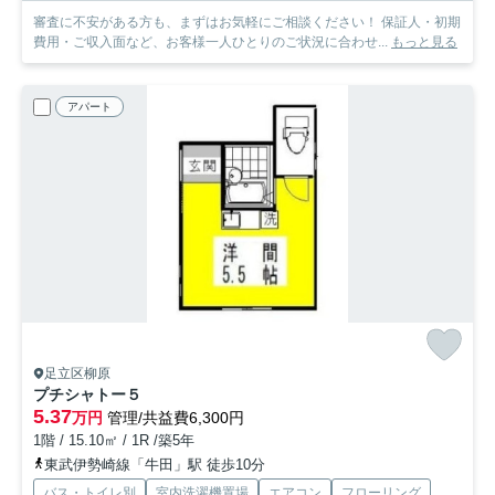
審査に不安がある方も、まずはお気軽にご相談ください！ 保証人・初期
費用・ご収入面など、お客様一人ひとりのご状況に合わせ...
もっと見る
アパート
足立区柳原
プチシャトー５
5.37
万円
管理/共益費6,300円
1階 / 15.10㎡ / 1R /築5年
東武伊勢崎線「牛田」駅 徒歩10分
バス・トイレ別
室内洗濯機置場
エアコン
フローリング