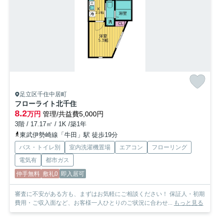
足立区千住中居町
フローライト北千住
8.2
万円
管理/共益費5,000円
3階 / 17.17㎡ / 1K /築1年
東武伊勢崎線「牛田」駅 徒歩19分
バス・トイレ別
室内洗濯機置場
エアコン
フローリング
電気有
都市ガス
仲手無料
敷礼0
即入居可
審査に不安がある方も、まずはお気軽にご相談ください！ 保証人・初期
費用・ご収入面など、お客様一人ひとりのご状況に合わせ...
もっと見る