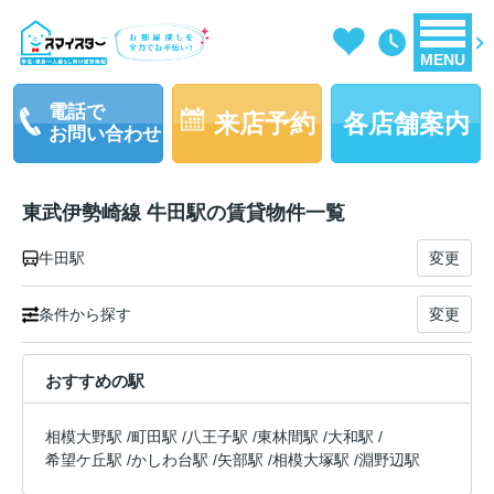
MENU
電話で
来店予約
各店舗案内
お問い合わせ
東武伊勢崎線 牛田駅の賃貸物件一覧
牛田駅
変更
条件から探す
変更
おすすめの駅
相模大野駅
/
町田駅
/
八王子駅
/
東林間駅
/
大和駅
/
希望ケ丘駅
/
かしわ台駅
/
矢部駅
/
相模大塚駅
/
淵野辺駅