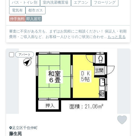
バス・トイレ別
室内洗濯機置場
エアコン
フローリング
電気有
都市ガス
仲手無料
即入居可
審査に不安がある方も、まずはお気軽にご相談ください！ 保証人・初期
費用・ご収入面など、お客様一人ひとりのご状況に合わせ...
もっと見る
アパート
足立区千住仲町
藤生苑