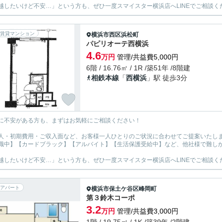
越したいけど不安…」という方も、ぜひ一度スマイスター横浜店へLINEでご相談く
賃貸マンション
横浜市西区
浜松町
パピリオーテ西横浜
4.6
万円
管理/共益費5,000円
6階 / 16.76㎡ / 1R /築51年 /8階建
相鉄本線
「
西横浜
」駅 徒歩3分
に不安がある方も、まずはお気軽にご相談ください！
人・初期費用・ご収入面など、お客様一人ひとりのご状況に合わせてご提案いたし
職中】【カードブラック】【アルバイト】【生活保護受給中】など、他社様で難し
越したいけど不安…」という方も、ぜひ一度スマイスター横浜店へLINEでご相談く
アパート
横浜市保土ケ谷区
峰岡町
第３鈴木コーポ
3.2
万円
管理/共益費3,000円