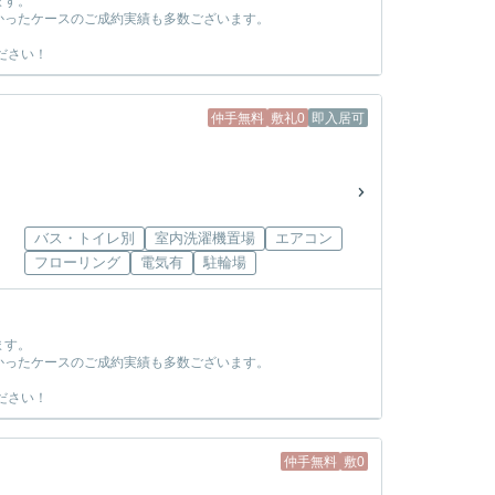
ます。
かったケースのご成約実績も多数ございます。
ださい！
仲手無料
敷礼0
即入居可
バス・トイレ別
室内洗濯機置場
エアコン
フローリング
電気有
駐輪場
ます。
かったケースのご成約実績も多数ございます。
ださい！
仲手無料
敷0