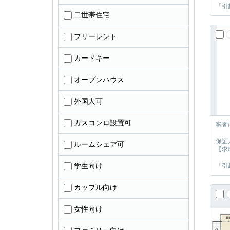
「引
二世帯住宅
フリーレント
カードキー
オープンハウス
外国人可
ガスコンロ設置可
審査
保証
ルームシェア可
【求
学生向け
「引
カップル向け
女性向け