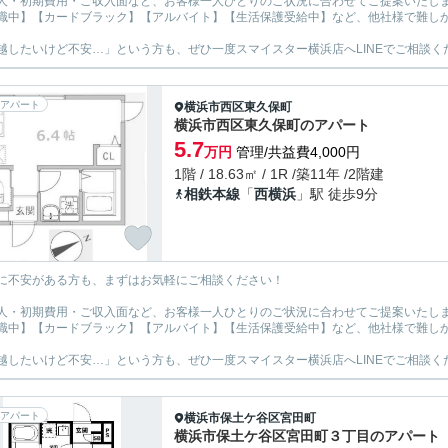
人・初期費用・ご収入面など、お客様一人ひとりのご状況に合わせてご提案いたし
職中】【カードブラック】【アルバイト】【生活保護受給中】など、他社様で難し
越したいけど不安…」という方も、ぜひ一度スマイスター横浜店へLINEでご相談く
アパート
横浜市西区
東久保町
横浜市西区東久保町のアパート
5.7
万円
管理/共益費4,000円
1階 / 18.63㎡ / 1R /築11年 /2階建
相鉄本線
「
西横浜
」駅 徒歩9分
に不安がある方も、まずはお気軽にご相談ください！
人・初期費用・ご収入面など、お客様一人ひとりのご状況に合わせてご提案いたし
職中】【カードブラック】【アルバイト】【生活保護受給中】など、他社様で難し
越したいけど不安…」という方も、ぜひ一度スマイスター横浜店へLINEでご相談く
アパート
横浜市保土ケ谷区
宮田町
横浜市保土ケ谷区宮田町３丁目のアパート