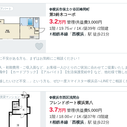
アパート
横浜市保土ケ谷区
峰岡町
第3鈴木コーポ
3.2
万円
管理/共益費3,000円
1階 / 19.75㎡ / 1K /築39年 /2階建
相鉄本線
「
西横浜
」駅 徒歩21分
に不安がある方も、まずはお気軽にご相談ください！
人・初期費用・ご収入面など、お客様一人ひとりのご状況に合わせてご提案いたし
職中】【カードブラック】【アルバイト】【生活保護受給中】など、他社様で難し
越したいけど不安…」という方も、ぜひ一度スマイスター横浜店へLINEでご相談く
賃貸マンション
横浜市西区
浅間台
フレンドポート横浜第八
3.7
万円
管理/共益費5,000円
1階 / 18.00㎡ / 1K /築37年 /3階建
相鉄本線
「
西横浜
」駅 徒歩22分