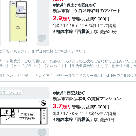
横浜市保土ケ谷区
鎌谷町
横浜市保土ケ谷区鎌谷町のアパート
2.9
万円
管理/共益費9,000円
1階 / 12.49㎡ / 1R /築18年 /2階建
相鉄本線
「
西横浜
」駅 徒歩20分
に不安がある方も、まずはお気軽にご相談ください！
人・初期費用・ご収入面など、お客様一人ひとりのご状況に合わせてご提案いたし
職中】【カードブラック】【アルバイト】【生活保護受給中】など、他社様で難し
越したいけど不安…」という方も、ぜひ一度スマイスター横浜店へLINEでご相談く
賃貸マンション
横浜市西区
浜松町
横浜市西区浜松町の賃貸マンション
3.7
万円
管理/共益費5,000円
3階 / 17.78㎡ / 1R /築45年 /7階建
相鉄本線
「
西横浜
」駅 徒歩1分