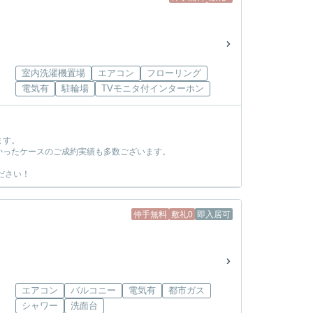
室内洗濯機置場
エアコン
フローリング
電気有
駐輪場
TVモニタ付インターホン
ます。
かったケースのご成約実績も多数ございます。
ださい！
仲手無料
敷礼0
即入居可
エアコン
バルコニー
電気有
都市ガス
シャワー
洗面台