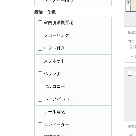
ファミリー向け
設備・仕様
室内洗濯機置場
審査
フローリング
保証
【求
ロフト付き
「引
メゾネット
ベランダ
バルコニー
ルーフバルコニー
オール電化
エレベーター
審査