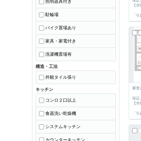
保証
照明器具付き
【求
駐輪場
「引
バイク置場あり
家具・家電付き
洗濯機置場有
構造・工法
外観タイル張り
審査
キッチン
保証
コンロ２口以上
【求
食器洗い乾燥機
「引
システムキッチン
カウンターキッチン