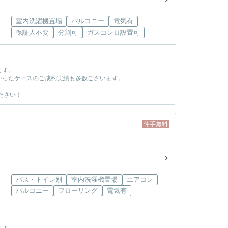
室内洗濯機置場
バルコニー
電気有
保証人不要
分割可
ガスコンロ設置可
ます。
かったケースのご成約実績も多数ございます。
ださい！
仲手無料
バス・トイレ別
室内洗濯機置場
エアコン
バルコニー
フローリング
電気有