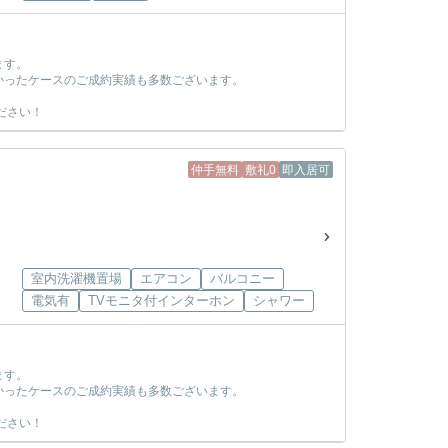
ます。
かったケースのご成約実績も多数ございます。
ださい！
仲手無料
敷礼0
即入居可
室内洗濯機置場
エアコン
バルコニー
電気有
TVモニタ付インターホン
シャワー
ます。
かったケースのご成約実績も多数ございます。
ださい！