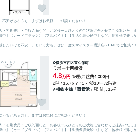
に不安がある方も、まずはお気軽にご相談ください！
人・初期費用・ご収入面など、お客様一人ひとりのご状況に合わせてご提案いたし
職中】【カードブラック】【アルバイト】【生活保護受給中】など、他社様で難し
越したいけど不安…」という方も、ぜひ一度スマイスター横浜店へLINEでご相談く
アパート
横浜市西区
東久保町
ラボーナ西横浜
4.8
万円
管理/共益費4,000円
2階 / 16.76㎡ / 1R /築10年 /2階建
相鉄本線
「
西横浜
」駅 徒歩15分
に不安がある方も、まずはお気軽にご相談ください！
人・初期費用・ご収入面など、お客様一人ひとりのご状況に合わせてご提案いたし
職中】【カードブラック】【アルバイト】【生活保護受給中】など、他社様で難し