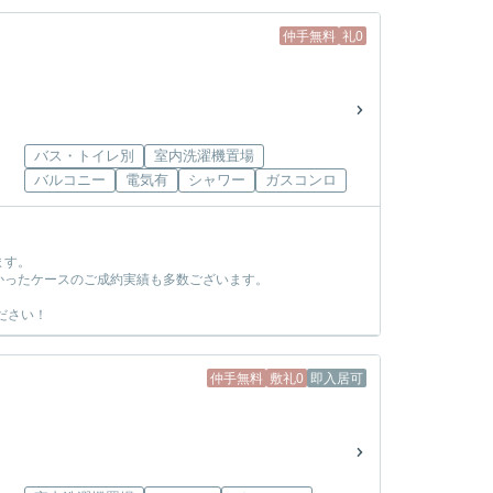
仲手無料
礼0
バス・トイレ別
室内洗濯機置場
バルコニー
電気有
シャワー
ガスコンロ
ます。
かったケースのご成約実績も多数ございます。
ださい！
仲手無料
敷礼0
即入居可