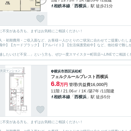
1階 / 19.75㎡ / 1K /築39年 /2階建
相鉄本線
「
西横浜
」駅 徒歩21分
に不安がある方も、まずはお気軽にご相談ください！
人・初期費用・ご収入面など、お客様一人ひとりのご状況に合わせてご提案いたし
職中】【カードブラック】【アルバイト】【生活保護受給中】など、他社様で難し
越したいけど不安…」という方も、ぜひ一度スマイスター町田店へLINEでご相談く
賃貸マンション
横浜市西区
浜松町
フェルクルールプレスト西横浜
6.8
万円
管理/共益費16,000円
11階 / 21.06㎡ / 1K /築7年 /11階建
相鉄本線
「
西横浜
」駅 徒歩5分
に不安がある方も、まずはお気軽にご相談ください！