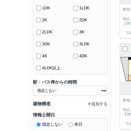
1DK
1LDK
審査
保証
2K
2DK
【求
2LDK
3K
「引
3DK
3LDK
4K
4DK
4LDK以上
駅・バス停からの時間
審査
建物構造
追加する
保証
情報公開日
【求
「引
指定しない
本日