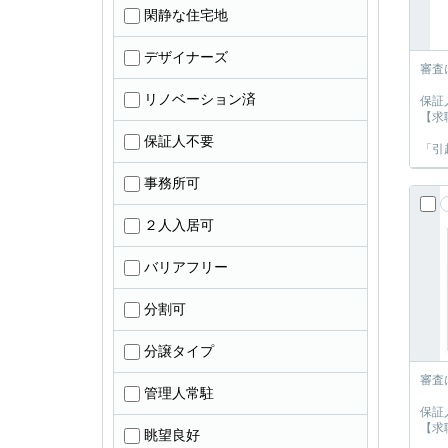
閑静な住宅地
デザイナーズ
審査
リノベーション済
保証
【求
保証人不要
「引
事務所可
２人入居可
バリアフリー
分割可
分譲タイプ
審査
管理人常駐
保証
【求
眺望良好