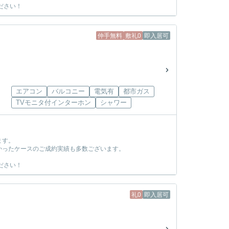
ださい！
仲手無料
敷礼0
即入居可
エアコン
バルコニー
電気有
都市ガス
TVモニタ付インターホン
シャワー
ます。
かったケースのご成約実績も多数ございます。
ださい！
礼0
即入居可