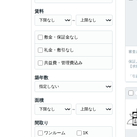
賃料
～
敷金・保証金なし
礼金・敷引なし
審査
保証
共益費・管理費込み
【求
「引
築年数
面積
～
間取り
ワンルーム
1K