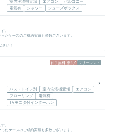
室内洗濯機置場
エアコン
バルコニー
電気有
シャワー
シューズボックス
ます。
かったケースのご成約実績も多数ございます。
ださい！
仲手無料
敷礼0
フリーレント
バス・トイレ別
室内洗濯機置場
エアコン
フローリング
電気有
TVモニタ付インターホン
ます。
かったケースのご成約実績も多数ございます。