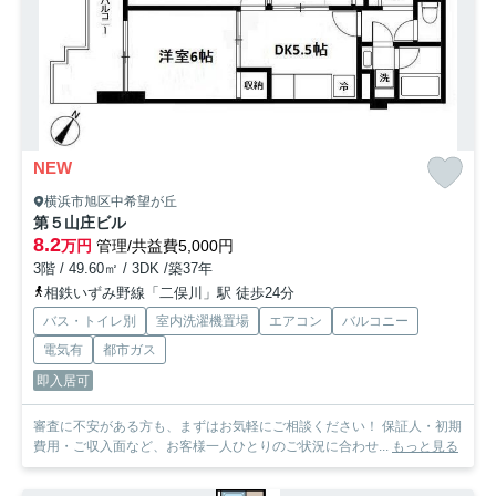
NEW
横浜市旭区中希望が丘
第５山庄ビル
8.2
万円
管理/共益費5,000円
3階 / 49.60㎡ / 3DK /築37年
相鉄いずみ野線「二俣川」駅 徒歩24分
バス・トイレ別
室内洗濯機置場
エアコン
バルコニー
電気有
都市ガス
即入居可
審査に不安がある方も、まずはお気軽にご相談ください！ 保証人・初期
費用・ご収入面など、お客様一人ひとりのご状況に合わせ...
もっと見る