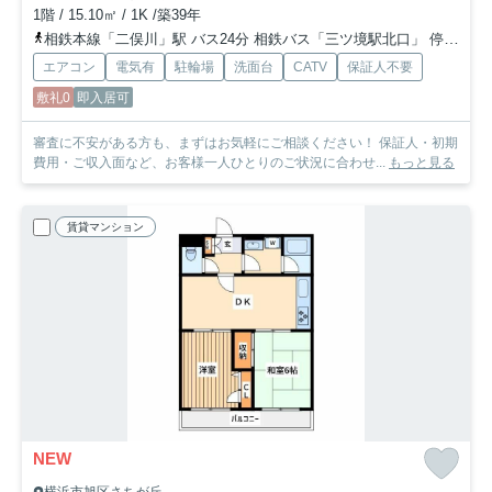
1階 / 15.10㎡ / 1K /築39年
相鉄本線「二俣川」駅 バス24分 相鉄バス「三ツ境駅北口」 停歩11分
エアコン
電気有
駐輪場
洗面台
CATV
保証人不要
敷礼0
即入居可
審査に不安がある方も、まずはお気軽にご相談ください！ 保証人・初期
費用・ご収入面など、お客様一人ひとりのご状況に合わせ...
もっと見る
賃貸マンション
NEW
横浜市旭区さちが丘