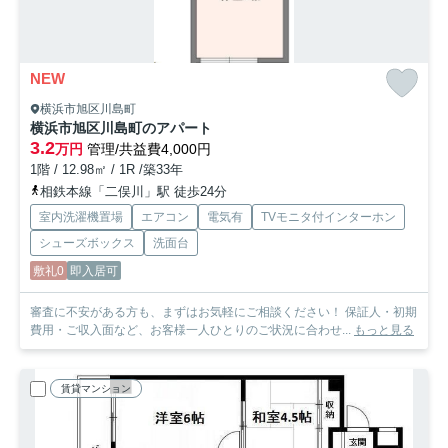
NEW
横浜市旭区川島町
横浜市旭区川島町のアパート
3.2
万円
管理/共益費4,000円
1階 / 12.98㎡ / 1R /築33年
相鉄本線「二俣川」駅 徒歩24分
室内洗濯機置場
エアコン
電気有
TVモニタ付インターホン
シューズボックス
洗面台
敷礼0
即入居可
審査に不安がある方も、まずはお気軽にご相談ください！ 保証人・初期
費用・ご収入面など、お客様一人ひとりのご状況に合わせ...
もっと見る
賃貸マンション