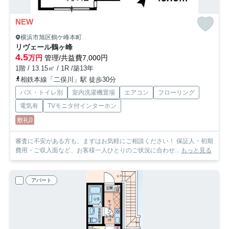
NEW
横浜市旭区鶴ケ峰本町
リヴェール鶴ヶ峰
4.5
万円
管理/共益費7,000円
1階 / 13.15㎡ / 1R /築13年
相鉄本線「二俣川」駅 徒歩30分
バス・トイレ別
室内洗濯機置場
エアコン
フローリング
電気有
TVモニタ付インターホン
敷礼0
審査に不安がある方も、まずはお気軽にご相談ください！ 保証人・初期
費用・ご収入面など、お客様一人ひとりのご状況に合わせ...
もっと見る
アパート