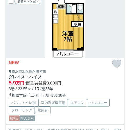
賃貸マンション
NEW
横浜市旭区鶴ケ峰本町
グレイス・ハイツ
5.9
万円
管理/共益費3,000円
3階 / 22.55㎡ / 1R /築33年
相鉄本線「二俣川」駅 徒歩30分
バス・トイレ別
室内洗濯機置場
エアコン
バルコニー
フローリング
電気有
敷礼0
即入居可