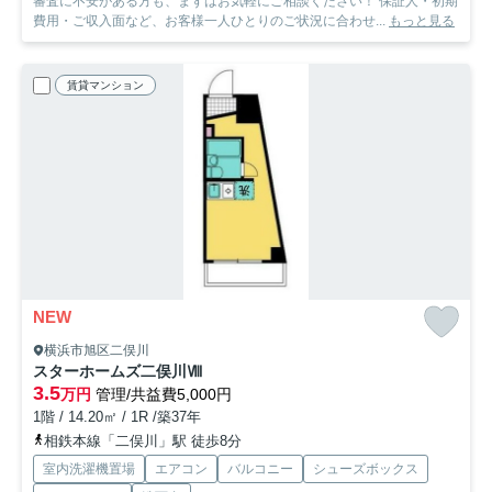
審査に不安がある方も、まずはお気軽にご相談ください！ 保証人・初期
費用・ご収入面など、お客様一人ひとりのご状況に合わせ...
もっと見る
賃貸マンション
NEW
横浜市旭区二俣川
スターホームズ二俣川Ⅷ
3.5
万円
管理/共益費5,000円
1階 / 14.20㎡ / 1R /築37年
相鉄本線「二俣川」駅 徒歩8分
室内洗濯機置場
エアコン
バルコニー
シューズボックス