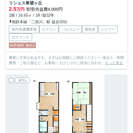
リシェス希望ヶ丘
2.5
万円
管理/共益費4,000円
1階 / 16.65㎡ / 1R /築32年
相鉄本線「二俣川」駅 徒歩20分
室内洗濯機置場
エアコン
バルコニー
電気有
シャワー
ガスコンロ
仲手無料
敷礼0
審査に不安がある方も、まずはお気軽にご相談ください！ 保証人・初期
費用・ご収入面など、お客様一人ひとりのご状況に合わせ...
もっと見る
タウン