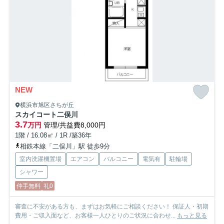
NEW
横浜市旭区さちが丘
スカイコート二俣川
3.7
万円
管理/共益費8,000円
1階 / 16.08㎡ / 1R /築36年
相鉄本線「二俣川」駅 徒歩9分
室内洗濯機置場
エアコン
バルコニー
電気有
駐輪場
シャワー
仲手無料
礼0
審査に不安がある方も、まずはお気軽にご相談ください！ 保証人・初期
費用・ご収入面など、お客様一人ひとりのご状況に合わせ...
もっと見る