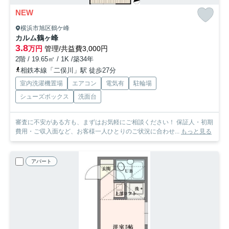
NEW
横浜市旭区鶴ケ峰
カルム鶴ヶ峰
3.8
万円
管理/共益費3,000円
2階 / 19.65㎡ / 1K /築34年
相鉄本線「二俣川」駅 徒歩27分
室内洗濯機置場
エアコン
電気有
駐輪場
シューズボックス
洗面台
審査に不安がある方も、まずはお気軽にご相談ください！ 保証人・初期
費用・ご収入面など、お客様一人ひとりのご状況に合わせ...
もっと見る
アパート