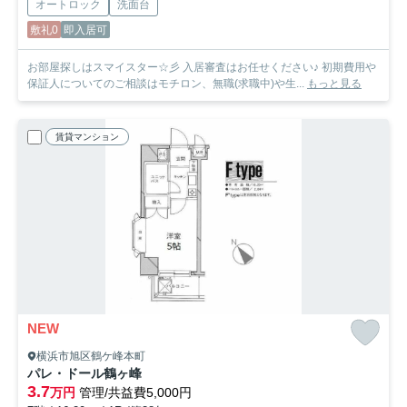
オートロック
洗面台
敷礼0
即入居可
お部屋探しはスマイスター☆彡 入居審査はお任せください♪ 初期費用や
保証人についてのご相談はモチロン、無職(求職中)や生...
もっと見る
賃貸マンション
NEW
横浜市旭区鶴ケ峰本町
パレ・ドール鶴ヶ峰
3.7
万円
管理/共益費5,000円