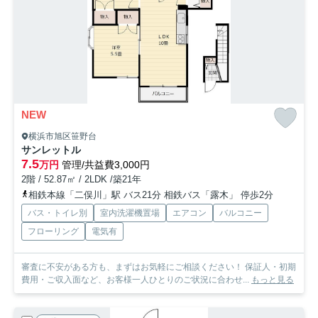
NEW
横浜市旭区笹野台
サンレットル
7.5
万円
管理/共益費3,000円
2階 / 52.87㎡ / 2LDK /築21年
相鉄本線「二俣川」駅 バス21分 相鉄バス「露木」 停歩2分
バス・トイレ別
室内洗濯機置場
エアコン
バルコニー
フローリング
電気有
審査に不安がある方も、まずはお気軽にご相談ください！ 保証人・初期
費用・ご収入面など、お客様一人ひとりのご状況に合わせ...
もっと見る