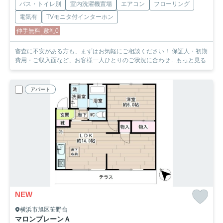
バス・トイレ別
室内洗濯機置場
エアコン
フローリング
電気有
TVモニタ付インターホン
仲手無料
敷礼0
審査に不安がある方も、まずはお気軽にご相談ください！ 保証人・初期
費用・ご収入面など、お客様一人ひとりのご状況に合わせ...
もっと見る
アパート
NEW
横浜市旭区笹野台
マロンプレーンＡ