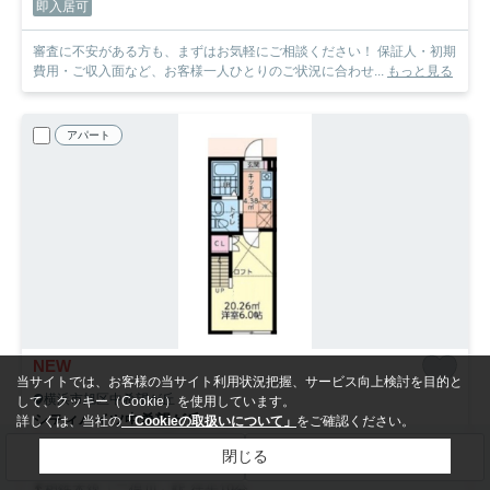
即入居可
審査に不安がある方も、まずはお気軽にご相談ください！ 保証人・初期
費用・ご収入面など、お客様一人ひとりのご状況に合わせ...
もっと見る
アパート
NEW
当サイトでは、お客様の当サイト利用状況把握、サービス向上検討を目的と
横浜市旭区中希望が丘
して、クッキー（Cookie）を使用しています。
シティハイツ中希望が丘
詳しくは、当社の
「Cookieの取扱いについて」
をご確認ください。
6.3
万円
管理/共益費4,000円
閉じる
検索条件を変更
まとめてお問い合わせ
2階 / 20.26㎡ / 1K /築4年
相鉄本線「二俣川」駅 徒歩19分