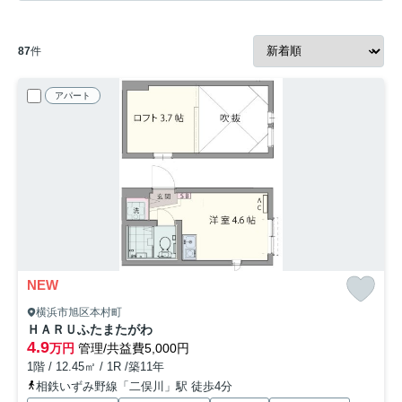
87
件
アパート
NEW
横浜市旭区本村町
ＨＡＲＵふたまたがわ
4.9
万円
管理/共益費5,000円
1階 / 12.45㎡ / 1R /築11年
相鉄いずみ野線「二俣川」駅 徒歩4分