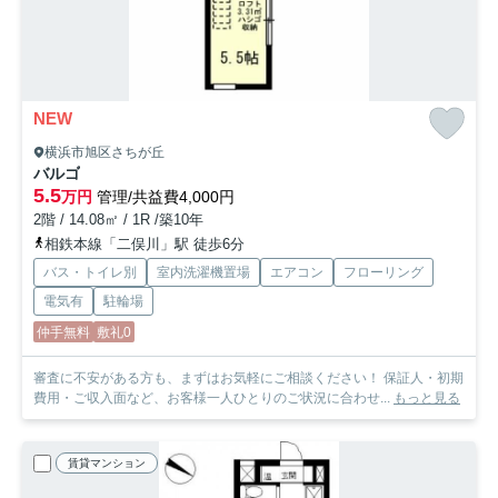
NEW
横浜市旭区さちが丘
バルゴ
5.5
万円
管理/共益費4,000円
2階 / 14.08㎡ / 1R /築10年
相鉄本線「二俣川」駅 徒歩6分
バス・トイレ別
室内洗濯機置場
エアコン
フローリング
電気有
駐輪場
仲手無料
敷礼0
審査に不安がある方も、まずはお気軽にご相談ください！ 保証人・初期
費用・ご収入面など、お客様一人ひとりのご状況に合わせ...
もっと見る
賃貸マンション