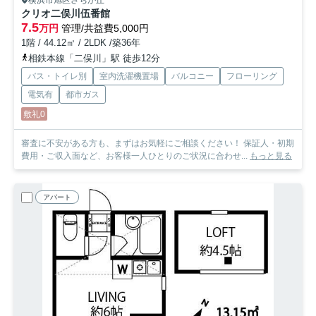
クリオ二俣川伍番館
7.5
万円
管理/共益費5,000円
1階 / 44.12㎡ / 2LDK /築36年
相鉄本線「二俣川」駅 徒歩12分
バス・トイレ別
室内洗濯機置場
バルコニー
フローリング
電気有
都市ガス
敷礼0
審査に不安がある方も、まずはお気軽にご相談ください！ 保証人・初期
費用・ご収入面など、お客様一人ひとりのご状況に合わせ...
もっと見る
アパート