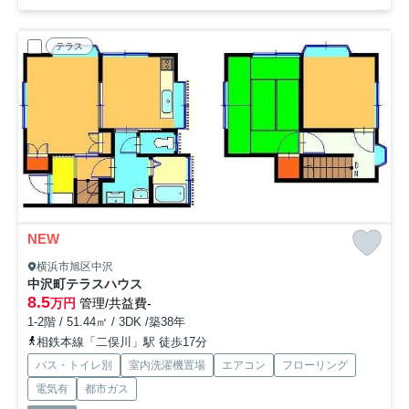
テラス
NEW
横浜市旭区中沢
中沢町テラスハウス
8.5
万円
管理/共益費-
1-2階 / 51.44㎡ / 3DK /築38年
相鉄本線「二俣川」駅 徒歩17分
バス・トイレ別
室内洗濯機置場
エアコン
フローリング
電気有
都市ガス