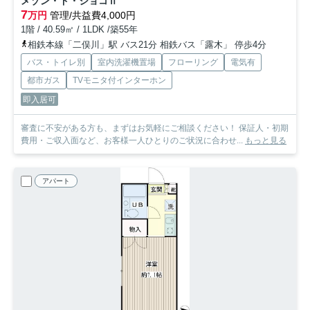
メゾン・ド・ジョコⅡ
7
万円
管理/共益費4,000円
1階 / 40.59㎡ / 1LDK /築55年
相鉄本線「二俣川」駅 バス21分 相鉄バス「露木」 停歩4分
バス・トイレ別
室内洗濯機置場
フローリング
電気有
都市ガス
TVモニタ付インターホン
即入居可
審査に不安がある方も、まずはお気軽にご相談ください！ 保証人・初期
費用・ご収入面など、お客様一人ひとりのご状況に合わせ...
もっと見る
アパート