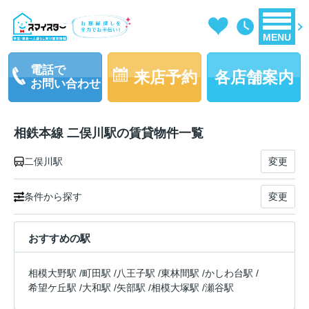
MENU
電話で
来店予約
各店舗案内
お問い合わせ
相鉄本線 二俣川駅の賃貸物件一覧
二俣川駅
変更
条件から探す
変更
おすすめの駅
相模大野駅
/
町田駅
/
八王子駅
/
東林間駅
/
かしわ台駅
/
希望ケ丘駅
/
大和駅
/
矢部駅
/
相模大塚駅
/
瀬谷駅