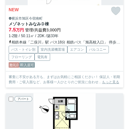
NEW
横浜市旭区今宿南町
メゾネットみなみＤ棟
7.5
万円
管理/共益費3,000円
1-2階 / 50.11㎡ / 2DK /築33年
相鉄本線「二俣川」駅 バス18分 相鉄バス「旭高校入口」 停歩15分
バス・トイレ別
室内洗濯機置場
エアコン
バルコニー
フローリング
電気有
敷礼0
即入居可
審査に不安がある方も、まずはお気軽にご相談ください！ 保証人・初期
費用・ご収入面など、お客様一人ひとりのご状況に合わせ...
もっと見る
アパート