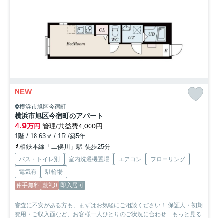
NEW
横浜市旭区今宿町
横浜市旭区今宿町のアパート
4.9
万円
管理/共益費4,000円
1階 / 18.63㎡ / 1R /築5年
相鉄本線「二俣川」駅 徒歩25分
バス・トイレ別
室内洗濯機置場
エアコン
フローリング
電気有
駐輪場
仲手無料
敷礼0
即入居可
審査に不安がある方も、まずはお気軽にご相談ください！ 保証人・初期
費用・ご収入面など、お客様一人ひとりのご状況に合わせ...
もっと見る