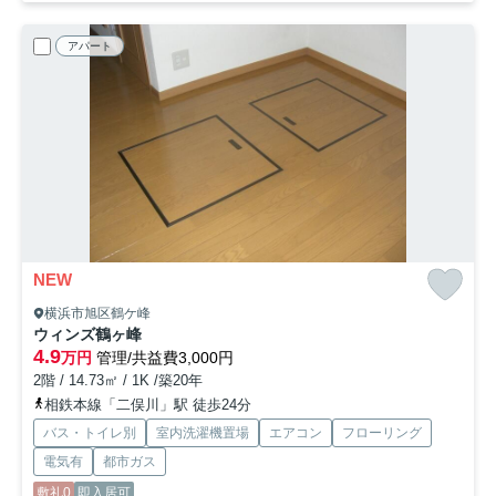
アパート
NEW
横浜市旭区鶴ケ峰
ウィンズ鶴ヶ峰
4.9
万円
管理/共益費3,000円
2階 / 14.73㎡ / 1K /築20年
相鉄本線「二俣川」駅 徒歩24分
バス・トイレ別
室内洗濯機置場
エアコン
フローリング
電気有
都市ガス
敷礼0
即入居可