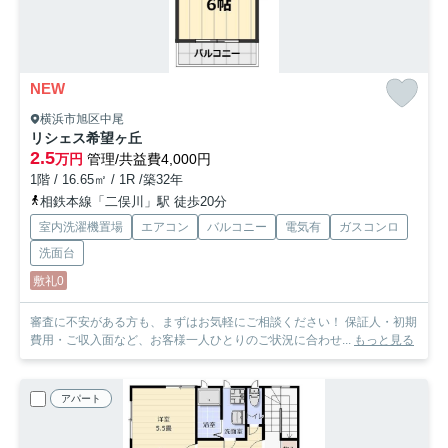
NEW
横浜市旭区中尾
リシェス希望ヶ丘
2.5
万円
管理/共益費4,000円
1階 / 16.65㎡ / 1R /築32年
相鉄本線「二俣川」駅 徒歩20分
室内洗濯機置場
エアコン
バルコニー
電気有
ガスコンロ
洗面台
敷礼0
審査に不安がある方も、まずはお気軽にご相談ください！ 保証人・初期
費用・ご収入面など、お客様一人ひとりのご状況に合わせ...
もっと見る
アパート