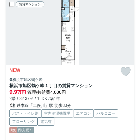
賃貸マンション
NEW
横浜市旭区鶴ケ峰
横浜市旭区鶴ケ峰１丁目の賃貸マンション
9.9
万円
管理/共益費4,000円
2階 / 32.37㎡ / 1LDK /築1年
相鉄本線「二俣川」駅 徒歩30分
バス・トイレ別
室内洗濯機置場
エアコン
バルコニー
フローリング
電気有
敷0
即入居可