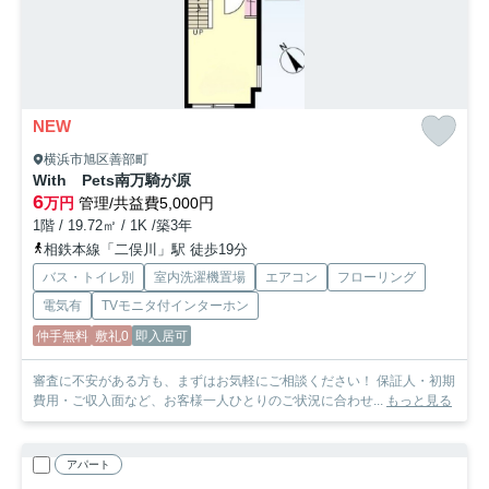
NEW
横浜市旭区善部町
With Pets南万騎が原
6
万円
管理/共益費5,000円
1階 / 19.72㎡ / 1K /築3年
相鉄本線「二俣川」駅 徒歩19分
バス・トイレ別
室内洗濯機置場
エアコン
フローリング
電気有
TVモニタ付インターホン
仲手無料
敷礼0
即入居可
審査に不安がある方も、まずはお気軽にご相談ください！ 保証人・初期
費用・ご収入面など、お客様一人ひとりのご状況に合わせ...
もっと見る
アパート