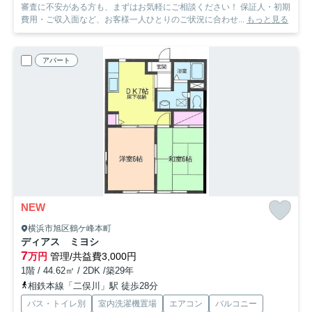
審査に不安がある方も、まずはお気軽にご相談ください！ 保証人・初期
費用・ご収入面など、お客様一人ひとりのご状況に合わせ...
もっと見る
アパート
NEW
横浜市旭区鶴ケ峰本町
ディアス ミヨシ
7
万円
管理/共益費3,000円
1階 / 44.62㎡ / 2DK /築29年
相鉄本線「二俣川」駅 徒歩28分
バス・トイレ別
室内洗濯機置場
エアコン
バルコニー