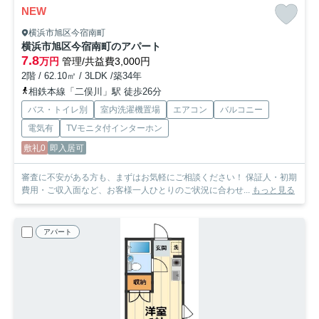
NEW
横浜市旭区今宿南町
横浜市旭区今宿南町のアパート
7.8
万円
管理/共益費3,000円
2階 / 62.10㎡ / 3LDK /築34年
相鉄本線「二俣川」駅 徒歩26分
バス・トイレ別
室内洗濯機置場
エアコン
バルコニー
電気有
TVモニタ付インターホン
敷礼0
即入居可
審査に不安がある方も、まずはお気軽にご相談ください！ 保証人・初期
費用・ご収入面など、お客様一人ひとりのご状況に合わせ...
もっと見る
アパート