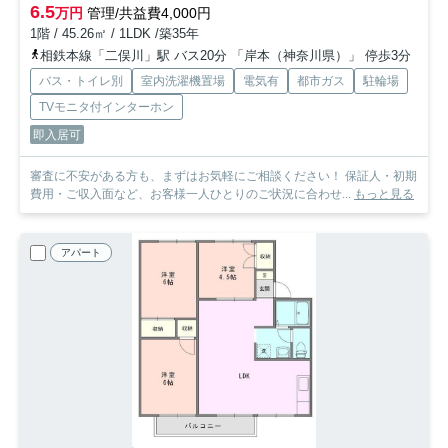
6.5
万円
管理/共益費4,000円
1階 / 45.26㎡ / 1LDK /築35年
相鉄本線「二俣川」駅 バス20分 「岸本（神奈川県）」 停歩3分
バス・トイレ別
室内洗濯機置場
電気有
都市ガス
駐輪場
TVモニタ付インターホン
即入居可
審査に不安がある方も、まずはお気軽にご相談ください！ 保証人・初期
費用・ご収入面など、お客様一人ひとりのご状況に合わせ...
もっと見る
アパート