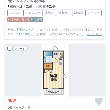
7階 / 16.20㎡ / 1R /築38年
相鉄本線「二俣川」駅 徒歩25分
エアコン
バルコニー
電気有
都市ガス
駐輪場
シャワー
仲手無料
敷礼0
即入居可
審査に不安がある方も、まずはお気軽にご相談ください！ 保証人・初期
費用・ご収入面など、お客様一人ひとりのご状況に合わせ...
もっと見る
アパート
NEW
横浜市旭区中尾