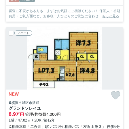
審査に不安がある方も、まずはお気軽にご相談ください！ 保証人・初期
費用・ご収入面など、お客様一人ひとりのご状況に合わせ...
もっと見る
アパート
NEW
横浜市旭区市沢町
グランドソレイユ
8.9
万円
管理/共益費4,000円
1階 / 47.82㎡ / 2DK /築12年
相鉄本線「二俣川」駅 バス9分 相鉄バス「左近山第３」 停歩6分