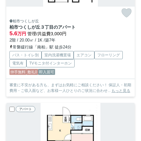
柏市つくしが丘
柏市つくしが丘３丁目のアパート
5.6
万円
管理/共益費3,000円
2階 / 20.00㎡ / 1K /築7年
常磐緩行線「南柏」駅 徒歩24分
バス・トイレ別
室内洗濯機置場
エアコン
フローリング
電気有
TVモニタ付インターホン
仲手無料
敷礼0
即入居可
審査に不安がある方も、まずはお気軽にご相談ください！ 保証人・初期
費用・ご収入面など、お客様一人ひとりのご状況に合わせ...
もっと見る
アパート