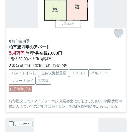
柏市豊四季
柏市豊四季のアパート
5.4
万円
管理/共益費2,000円
1階 / 36.00㎡ / 2K /築42年
常磐緩行線「南柏」駅 徒歩17分
バス・トイレ別
室内洗濯機置場
エアコン
バルコニー
フローリング
電気有
仲手無料
礼0
お部屋探しはスマイスター☆彡 入居審査はお任せください♪ 初期費用や
保証人についてのご相談はモチロン、無職(求職中)や生...
もっと見る
アパート