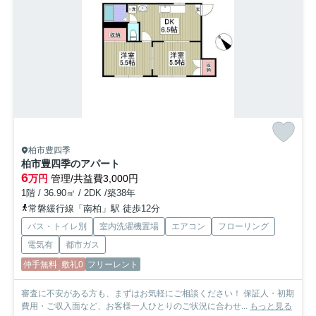
柏市豊四季
柏市豊四季のアパート
6
万円
管理/共益費3,000円
1階 / 36.90㎡ / 2DK /築38年
常磐緩行線「南柏」駅 徒歩12分
バス・トイレ別
室内洗濯機置場
エアコン
フローリング
電気有
都市ガス
仲手無料
敷礼0
フリーレント
審査に不安がある方も、まずはお気軽にご相談ください！ 保証人・初期
費用・ご収入面など、お客様一人ひとりのご状況に合わせ...
もっと見る