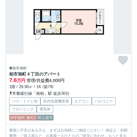
柏市旭町
柏市旭町４丁目のアパート
7.6
万円
管理/共益費4,000円
1階 / 29.90㎡ / 1K /築7年
常磐緩行線「南柏」駅 徒歩30分
バス・トイレ別
室内洗濯機置場
エアコン
バルコニー
フローリング
電気有
仲手無料
敷礼0
即入居可
審査に不安がある方も、まずはお気軽にご相談ください！ 保証人・初期
費用・ご収入面など、お客様一人ひとりのご状況に合わせ...
もっと見る