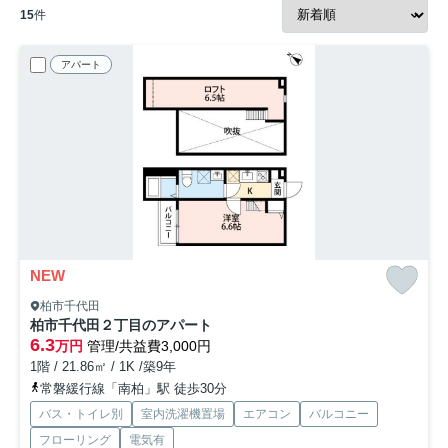
15
件
アパート
NEW
柏市千代田
柏市千代田２丁目のアパート
6.3
万円
管理/共益費3,000円
1階 / 21.86㎡ / 1K /築9年
常磐緩行線「南柏」駅 徒歩30分
バス・トイレ別
室内洗濯機置場
エアコン
バルコニー
フローリング
電気有