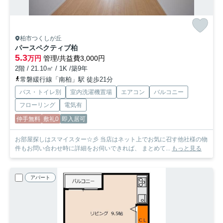
柏市つくしが丘
パースペクティブ柏
5.3
万円
管理/共益費3,000円
2階 / 21.10㎡ / 1K /築9年
常磐緩行線「南柏」駅 徒歩21分
バス・トイレ別
室内洗濯機置場
エアコン
バルコニー
フローリング
電気有
仲手無料
敷礼0
即入居可
お部屋探しはスマイスター☆彡 当店はネット上でお気に召す他社様の物
件もお問い合わせ時に詳細をお伺いできれば、 まとめて...
もっと見る
アパート