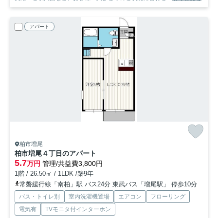
アパート
柏市増尾
柏市増尾４丁目のアパート
5.7
万円
管理/共益費3,800円
1階 / 26.50㎡ / 1LDK /築9年
常磐緩行線「南柏」駅 バス24分 東武バス「増尾駅」 停歩10分
バス・トイレ別
室内洗濯機置場
エアコン
フローリング
電気有
TVモニタ付インターホン