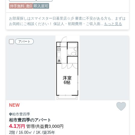
仲手無料
敷0
即入居可
お部屋探しはスマイスター日暮里店☆彡 審査に不安がある方も、まずは
お気軽にご相談ください！ 保証人・初期費用・ご収入面...
もっと見る
アパート
NEW
柏市豊四季
柏市豊四季のアパート
4.1
万円
管理/共益費3,000円
2階 / 16.00㎡ / 1K /築35年