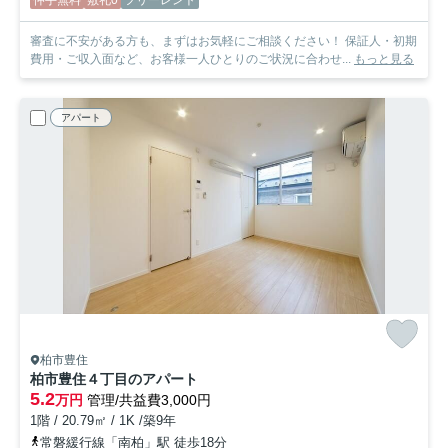
仲手無料
敷礼0
フリーレント
審査に不安がある方も、まずはお気軽にご相談ください！ 保証人・初期
費用・ご収入面など、お客様一人ひとりのご状況に合わせ...
もっと見る
アパート
柏市豊住
柏市豊住４丁目のアパート
5.2
万円
管理/共益費3,000円
1階 / 20.79㎡ / 1K /築9年
常磐緩行線「南柏」駅 徒歩18分