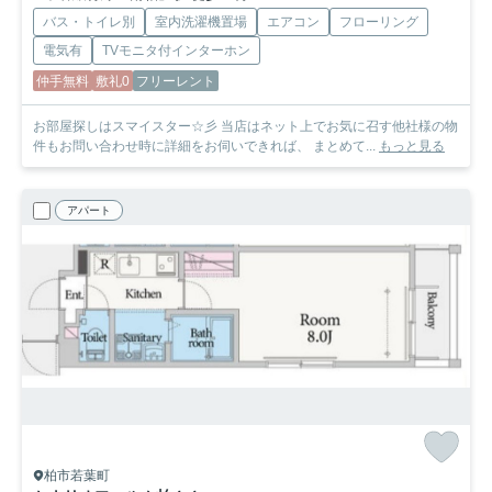
バス・トイレ別
室内洗濯機置場
エアコン
フローリング
電気有
TVモニタ付インターホン
仲手無料
敷礼0
フリーレント
お部屋探しはスマイスター☆彡 当店はネット上でお気に召す他社様の物
件もお問い合わせ時に詳細をお伺いできれば、 まとめて...
もっと見る
アパート
柏市若葉町