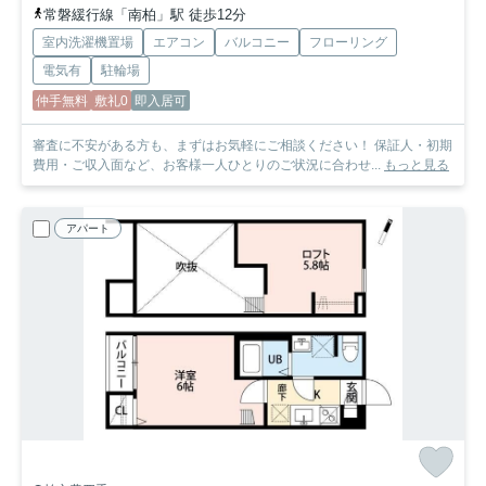
常磐緩行線「南柏」駅 徒歩12分
室内洗濯機置場
エアコン
バルコニー
フローリング
電気有
駐輪場
仲手無料
敷礼0
即入居可
審査に不安がある方も、まずはお気軽にご相談ください！ 保証人・初期
費用・ご収入面など、お客様一人ひとりのご状況に合わせ...
もっと見る
アパート