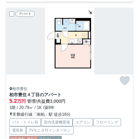
アパート
柏市豊住
柏市豊住４丁目のアパート
5.2
万円
管理/共益費3,000円
1階 / 20.79㎡ / 1K /築9年
常磐緩行線「南柏」駅 徒歩18分
バス・トイレ別
室内洗濯機置場
エアコン
フローリング
電気有
TVモニタ付インターホン