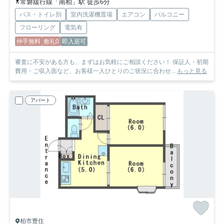
常磐緩行線「南柏」駅 徒歩6分
バス・トイレ別
室内洗濯機置場
エアコン
バルコニー
フローリング
電気有
仲手無料
敷礼0
即入居可
審査に不安がある方も、まずはお気軽にご相談ください！ 保証人・初期
費用・ご収入面など、お客様一人ひとりのご状況に合わせ...
もっと見る
アパート
柏市豊住