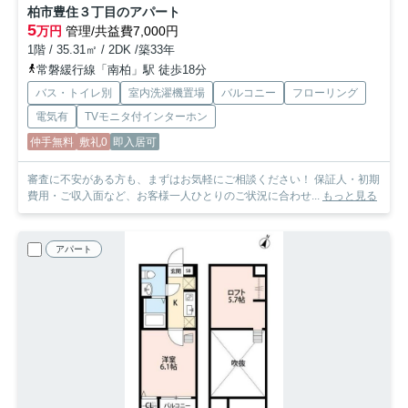
柏市豊住３丁目のアパート
5
万円
管理/共益費7,000円
1階 / 35.31㎡ / 2DK /築33年
常磐緩行線「南柏」駅 徒歩18分
バス・トイレ別
室内洗濯機置場
バルコニー
フローリング
電気有
TVモニタ付インターホン
仲手無料
敷礼0
即入居可
審査に不安がある方も、まずはお気軽にご相談ください！ 保証人・初期
費用・ご収入面など、お客様一人ひとりのご状況に合わせ...
もっと見る
アパート