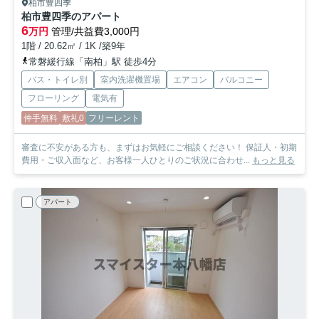
柏市豊四季
柏市豊四季のアパート
6
万円
管理/共益費3,000円
1階 / 20.62㎡ / 1K /築9年
常磐緩行線「南柏」駅 徒歩4分
バス・トイレ別
室内洗濯機置場
エアコン
バルコニー
フローリング
電気有
仲手無料
敷礼0
フリーレント
審査に不安がある方も、まずはお気軽にご相談ください！ 保証人・初期
費用・ご収入面など、お客様一人ひとりのご状況に合わせ...
もっと見る
アパート