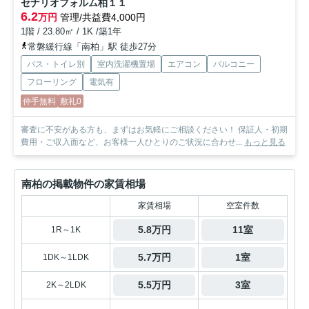
セナリオフォルム柏１１
6.2
万円
管理/共益費4,000円
1階 / 23.80㎡ / 1K /築1年
常磐緩行線「南柏」駅 徒歩27分
バス・トイレ別
室内洗濯機置場
エアコン
バルコニー
フローリング
電気有
仲手無料
敷礼0
審査に不安がある方も、まずはお気軽にご相談ください！ 保証人・初期
費用・ご収入面など、お客様一人ひとりのご状況に合わせ...
もっと見る
南柏の掲載物件の家賃相場
家賃相場
空室件数
5.8万円
11室
1R～1K
5.7万円
1室
1DK～1LDK
5.5万円
3室
2K～2LDK