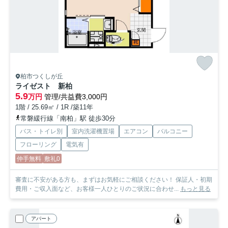
柏市つくしが丘
ライゼスト 新柏
5.9
万円
管理/共益費3,000円
1階 / 25.69㎡ / 1R /築11年
常磐緩行線「南柏」駅 徒歩30分
バス・トイレ別
室内洗濯機置場
エアコン
バルコニー
フローリング
電気有
仲手無料
敷礼0
審査に不安がある方も、まずはお気軽にご相談ください！ 保証人・初期
費用・ご収入面など、お客様一人ひとりのご状況に合わせ...
もっと見る
アパート