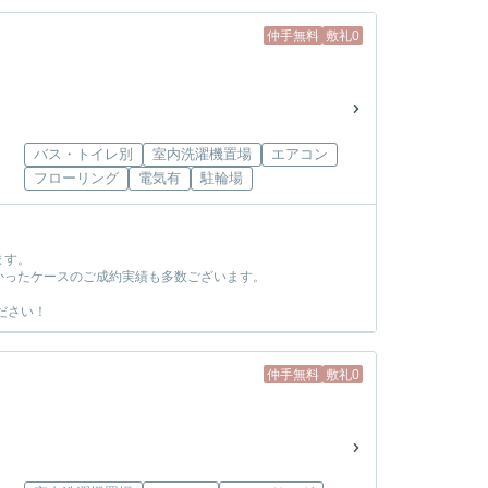
仲手無料
敷礼0
バス・トイレ別
室内洗濯機置場
エアコン
フローリング
電気有
駐輪場
ます。
かったケースのご成約実績も多数ございます。
ださい！
仲手無料
敷礼0