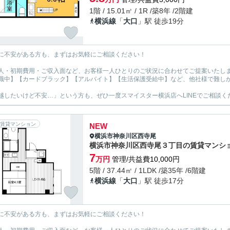
1階 / 15.01㎡ / 1R /築8年 /2階建
横浜線
「
大口
」駅 徒歩19分
に不安がある方も、まずはお気軽にご相談ください！
人・初期費用・ご収入面など、お客様一人ひとりのご状況に合わせてご提案いたし
職中】【カードブラック】【アルバイト】【生活保護受給中】など、他社様で難し
越したいけど不安…」という方も、ぜひ一度スマイスター横浜店へLINEでご相談く
賃貸マンション
NEW
横浜市神奈川区
西寺尾
横浜市神奈川区西寺尾３丁目の賃貸マンシ
7
万円
管理/共益費10,000円
5階 / 37.44㎡ / 1LDK /築35年 /6階建
横浜線
「
大口
」駅 徒歩17分
に不安がある方も、まずはお気軽にご相談ください！