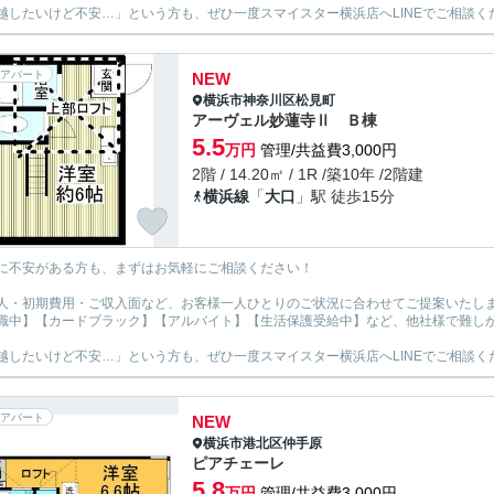
越したいけど不安…」という方も、ぜひ一度スマイスター横浜店へLINEでご相談く
アパート
NEW
横浜市神奈川区
松見町
アーヴェル妙蓮寺Ⅱ Ｂ棟
5.5
万円
管理/共益費3,000円
2階 / 14.20㎡ / 1R /築10年 /2階建
横浜線
「
大口
」駅 徒歩15分
に不安がある方も、まずはお気軽にご相談ください！
人・初期費用・ご収入面など、お客様一人ひとりのご状況に合わせてご提案いたし
職中】【カードブラック】【アルバイト】【生活保護受給中】など、他社様で難し
越したいけど不安…」という方も、ぜひ一度スマイスター横浜店へLINEでご相談く
アパート
NEW
横浜市港北区
仲手原
ピアチェーレ
5.8
万円
管理/共益費3,000円