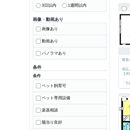
3日以内
1週間以内
画像・動画あり
画像あり
動画あり
パノラマあり
審査
条件
保証
【求
条件
「引
ペット飼育可
ペット専用設備
楽器相談
陽当り良好