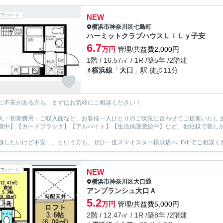
アパート
NEW
横浜市神奈川区
七島町
ハーミットクラブハウスＬｉＬｙ子安
6.7
万円
管理/共益費2,000円
1階 / 16.57㎡ / 1R /築5年 /2階建
横浜線
「
大口
」駅 徒歩11分
に不安がある方も、まずはお気軽にご相談ください！
人・初期費用・ご収入面など、お客様一人ひとりのご状況に合わせてご提案いたし
職中】【カードブラック】【アルバイト】【生活保護受給中】など、他社様で難し
越したいけど不安…」という方も、ぜひ一度スマイスター横浜店へLINEでご相談く
アパート
NEW
横浜市神奈川区
大口通
アンブランシュ大口Ａ
5.2
万円
管理/共益費5,000円
2階 / 12.47㎡ / 1R /築8年 /2階建