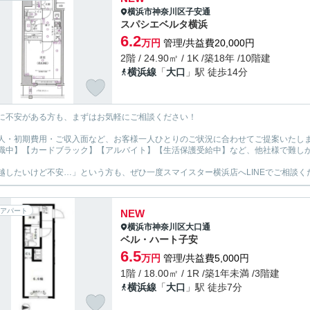
横浜市神奈川区
子安通
スパシエベルタ横浜
6.2
万円
管理/共益費20,000円
2階 / 24.90㎡ / 1K /築18年 /10階建
横浜線
「
大口
」駅 徒歩14分
に不安がある方も、まずはお気軽にご相談ください！
人・初期費用・ご収入面など、お客様一人ひとりのご状況に合わせてご提案いたし
職中】【カードブラック】【アルバイト】【生活保護受給中】など、他社様で難し
越したいけど不安…」という方も、ぜひ一度スマイスター横浜店へLINEでご相談く
アパート
NEW
横浜市神奈川区
大口通
ベル・ハート子安
6.5
万円
管理/共益費5,000円
1階 / 18.00㎡ / 1R /築1年未満 /3階建
横浜線
「
大口
」駅 徒歩7分