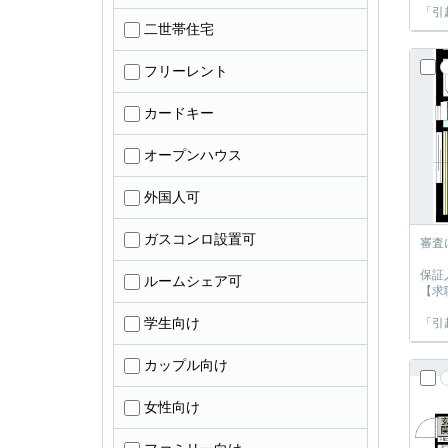
「引
二世帯住宅
フリーレント
カードキー
オープンハウス
外国人可
ガスコンロ設置可
審査
保証
ルームシェア可
【求
学生向け
「引
カップル向け
女性向け