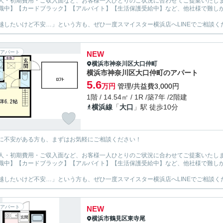
人・初期費用・ご収入面など、お客様一人ひとりのご状況に合わせてご提案いたし
職中】【カードブラック】【アルバイト】【生活保護受給中】など、他社様で難し
越したいけど不安…」という方も、ぜひ一度スマイスター横浜店へLINEでご相談く
アパート
NEW
横浜市神奈川区
大口仲町
横浜市神奈川区大口仲町のアパート
5.6
万円
管理/共益費3,000円
1階 / 14.54㎡ / 1R /築7年 /2階建
横浜線
「
大口
」駅 徒歩10分
に不安がある方も、まずはお気軽にご相談ください！
人・初期費用・ご収入面など、お客様一人ひとりのご状況に合わせてご提案いたし
職中】【カードブラック】【アルバイト】【生活保護受給中】など、他社様で難し
越したいけど不安…」という方も、ぜひ一度スマイスター横浜店へLINEでご相談く
アパート
NEW
横浜市鶴見区
東寺尾