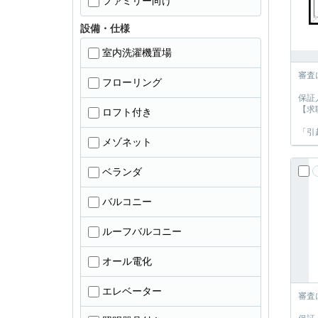
ファミリー向け
設備・仕様
室内洗濯機置場
審査
フローリング
保証
【求
ロフト付き
「引
メゾネット
ベランダ
バルコニー
ルーフバルコニー
オール電化
エレベーター
審査