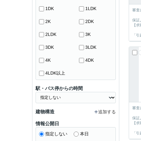
1DK
1LDK
審査
保証
2K
2DK
【求
2LDK
3K
「引
3DK
3LDK
4K
4DK
4LDK以上
駅・バス停からの時間
審査
建物構造
追加する
保証
情報公開日
【求
「引
指定しない
本日