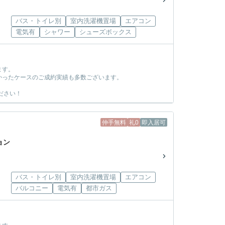
バス・トイレ別
室内洗濯機置場
エアコン
電気有
シャワー
シューズボックス
ます。
かったケースのご成約実績も多数ございます。
ださい！
仲手無料
礼0
即入居可
ョン
バス・トイレ別
室内洗濯機置場
エアコン
バルコニー
電気有
都市ガス