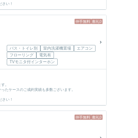
ださい！
仲手無料
敷礼0
バス・トイレ別
室内洗濯機置場
エアコン
フローリング
電気有
TVモニタ付インターホン
ます。
かったケースのご成約実績も多数ございます。
ださい！
仲手無料
敷礼0