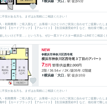
横浜線
「
大口
」駅 徒歩5分
に不安がある方も、まずはお気軽にご相談ください！
人・初期費用・ご収入面など、お客様一人ひとりのご状況に合わせてご提案いたし
職中】【カードブラック】【アルバイト】【生活保護受給中】など、他社様で難し
越したいけど不安…」という方も、ぜひ一度スマイスター横浜店へLINEでご相談く
アパート
NEW
横浜市神奈川区
西寺尾
横浜市神奈川区西寺尾３丁目のアパート
7
万円
管理/共益費2,000円
2階 / 36.54㎡ / 2K /築35年 /2階建
横浜線
「
大口
」駅 徒歩10分
に不安がある方も、まずはお気軽にご相談ください！
人・初期費用・ご収入面など、お客様一人ひとりのご状況に合わせてご提案いたし
職中】【カードブラック】【アルバイト】【生活保護受給中】など、他社様で難し