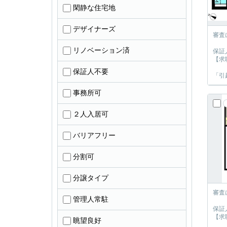
閑静な住宅地
デザイナーズ
審査
リノベーション済
保証
【求
保証人不要
「引
事務所可
２人入居可
バリアフリー
分割可
分譲タイプ
審査
管理人常駐
保証
【求
眺望良好