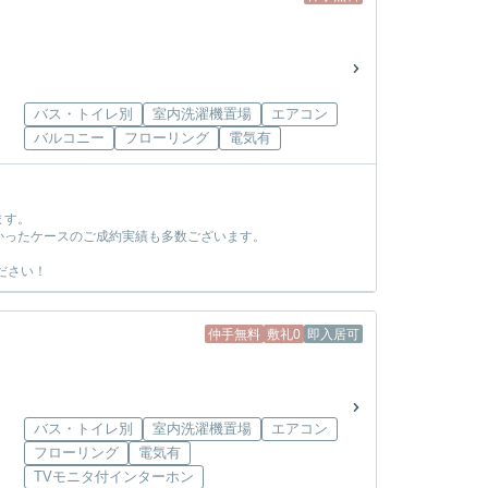
バス・トイレ別
室内洗濯機置場
エアコン
バルコニー
フローリング
電気有
ます。
かったケースのご成約実績も多数ございます。
ださい！
仲手無料
敷礼0
即入居可
バス・トイレ別
室内洗濯機置場
エアコン
フローリング
電気有
TVモニタ付インターホン