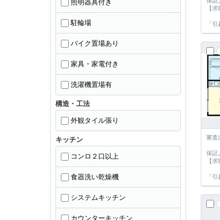
保証
照明器具付き
【求
駐輪場
「引
バイク置場あり
家具・家電付き
洗濯機置場有
構造・工法
外観タイル張り
審査
キッチン
保証
コンロ２口以上
【求
食器洗い乾燥機
「引
システムキッチン
カウンターキッチン