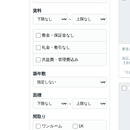
賃料
～
敷金・保証金なし
礼金・敷引なし
審査
保証
共益費・管理費込み
【求
「引
築年数
面積
～
間取り
ワンルーム
1K