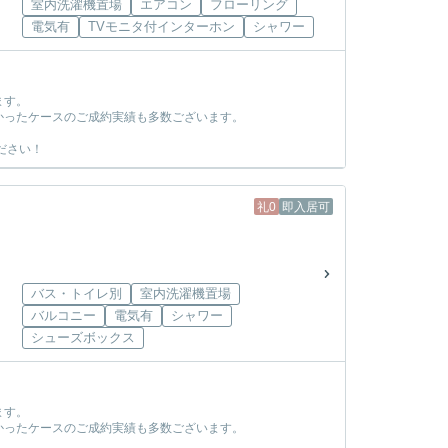
室内洗濯機置場
エアコン
フローリング
電気有
TVモニタ付インターホン
シャワー
ます。
かったケースのご成約実績も多数ございます。
ださい！
礼0
即入居可
バス・トイレ別
室内洗濯機置場
バルコニー
電気有
シャワー
シューズボックス
ます。
かったケースのご成約実績も多数ございます。