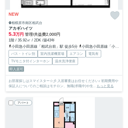
NEW
相模原市南区相武台
アカギハイツ
5.3
万円
管理/共益費2,000円
1階 / 35.92㎡ / 2DK /築43年
小田急小田原線「相武台前」駅 徒歩5分
小田急小田原線「小田急相模原」駅 徒歩26分
バス・トイレ別
室内洗濯機置場
エアコン
電気有
TVモニタ付インターホン
温水洗浄便座
即入居可
お部屋探しはスマイスター☆彡 入居審査はお任せください♪ 初期費用や
保証人についてのご相談はモチロン、無職(求職中)や生...
もっと見る
アパート