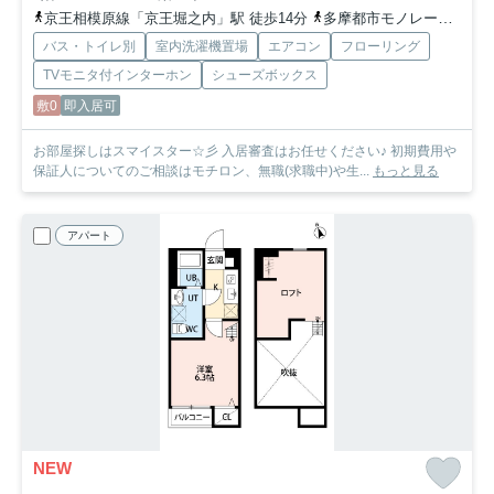
京王相模原線「京王堀之内」駅 徒歩14分
多摩都市モノレール「大塚・帝京大学」駅 徒歩14分
バス・トイレ別
室内洗濯機置場
エアコン
フローリング
TVモニタ付インターホン
シューズボックス
敷0
即入居可
お部屋探しはスマイスター☆彡 入居審査はお任せください♪ 初期費用や
保証人についてのご相談はモチロン、無職(求職中)や生...
もっと見る
アパート
NEW