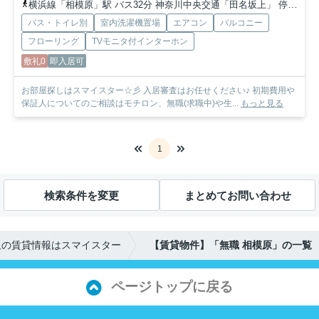
横浜線「相模原」駅 バス32分 神奈川中央交通「田名坂上」 停歩21分
バス・トイレ別
室内洗濯機置場
エアコン
バルコニー
フローリング
TVモニタ付インターホン
敷礼0
即入居可
お部屋探しはスマイスター☆彡 入居審査はお任せください♪ 初期費用や
保証人についてのご相談はモチロン、無職(求職中)や生...
もっと見る
1
検索条件を変更
まとめてお問い合わせ
沢の賃貸情報はスマイスター
【賃貸物件】「無職 相模原」の一覧
ページトップに戻る