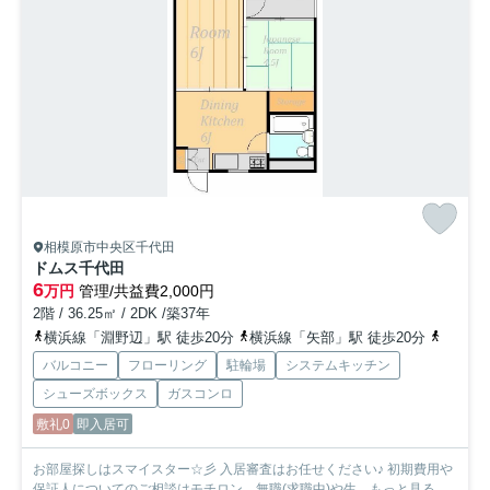
相模原市中央区千代田
ドムス千代田
6
万円
管理/共益費2,000円
2階 / 36.25㎡ / 2DK /築37年
横浜線「淵野辺」駅 徒歩20分
横浜線「矢部」駅 徒歩20分
相模線
バルコニー
フローリング
駐輪場
システムキッチン
シューズボックス
ガスコンロ
敷礼0
即入居可
お部屋探しはスマイスター☆彡 入居審査はお任せください♪ 初期費用や
保証人についてのご相談はモチロン、無職(求職中)や生...
もっと見る