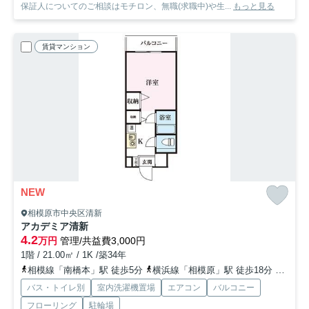
保証人についてのご相談はモチロン、無職(求職中)や生...
もっと見る
賃貸マンション
NEW
相模原市中央区清新
アカデミア清新
4.2
万円
管理/共益費3,000円
1階 / 21.00㎡ / 1K /築34年
相模線「南橋本」駅 徒歩5分
横浜線「相模原」駅 徒歩18分
相模線
バス・トイレ別
室内洗濯機置場
エアコン
バルコニー
フローリング
駐輪場