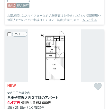
敷礼0
即入居可
お部屋探しはスマイスター☆彡 入居審査はお任せください♪ 初期費用や
保証人についてのご相談はモチロン、無職(求職中)や生...
もっと見る
アパート
NEW
八王子市堀之内
八王子市堀之内２丁目のアパート
4.4
万円
管理/共益費3,000円
1階 / 23.18㎡ / 1K /築22年