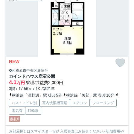
NEW
相模原市中央区鹿沼台
カインドハウス鹿沼公園
4.1
万円
管理/共益費2,000円
3階 / 17.56㎡ / 1K /築21年
横浜線「淵野辺」駅 徒歩5分
横浜線「矢部」駅 徒歩18分
横浜線「
バス・トイレ別
室内洗濯機置場
エアコン
フローリング
電気有
駐輪場
敷礼0
お部屋探しはスマイスター☆彡 入居審査はお任せください♪ 初期費用や