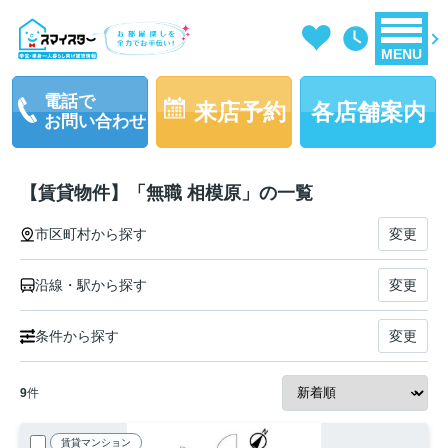
MENU
電話で
来店予約
各店舗案内
お問い合わせ
【賃貸物件】「無職 相模原」の一覧
市区町村から探す
変更
沿線・駅から探す
変更
条件から探す
変更
9
件
賃貸マンション