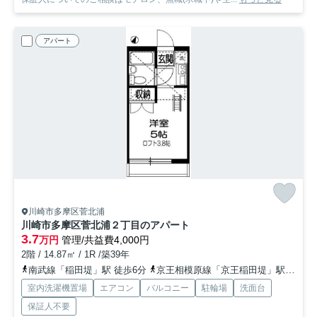
アパート
川崎市多摩区菅北浦
川崎市多摩区菅北浦２丁目のアパート
3.7
万円
管理/共益費4,000円
2階 / 14.87㎡ / 1R /築39年
南武線「稲田堤」駅 徒歩6分
京王相模原線「京王稲田堤」駅 徒歩7分
室内洗濯機置場
エアコン
バルコニー
駐輪場
洗面台
保証人不要