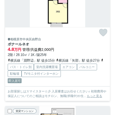
相模原市中央区由野台
ボナールネオ
4.8
万円
管理/共益費2,000円
2階 / 28.10㎡ / 1K /築25年
横浜線「淵野辺」駅 徒歩15分
横浜線「矢部」駅 徒歩27分
横浜線
バス・トイレ別
室内洗濯機置場
エアコン
バルコニー
駐輪場
TVモニタ付インターホン
即入居可
お部屋探しはスマイスター☆彡 入居審査はお任せください♪ 初期費用や
保証人についてのご相談はモチロン、無職(求職中)や生...
もっと見る
賃貸マンション