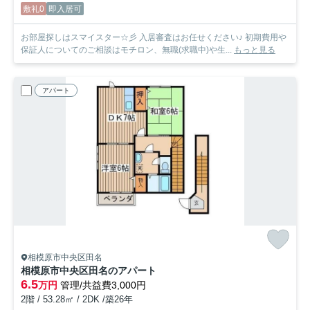
敷礼0
即入居可
お部屋探しはスマイスター☆彡 入居審査はお任せください♪ 初期費用や
保証人についてのご相談はモチロン、無職(求職中)や生...
もっと見る
アパート
相模原市中央区田名
相模原市中央区田名のアパート
6.5
万円
管理/共益費3,000円
2階 / 53.28㎡ / 2DK /築26年