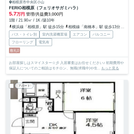
相模原市中央区小山
FERIO相模原（フェリオサガミハラ）
5.7
万円
管理/共益費3,000円
1階 / 21.90㎡ / 1K /築10年
横浜線「相模原」駅 徒歩15分
相模線「南橋本」駅 徒歩13分
横浜
バス・トイレ別
室内洗濯機置場
エアコン
バルコニー
フローリング
電気有
敷礼0
お部屋探しはスマイスター☆彡 入居審査はお任せください♪ 初期費用や
保証人についてのご相談はモチロン、無職(求職中)や生...
もっと見る
アパート