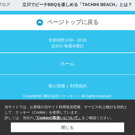
ブログ
立川でビーチBBQを楽しめる「TACHIHI BEACH」とは？
ページトップに戻る
営業時間:9:00～18:00
定休日:毎週水曜日
ホーム
個人情報
利用規約
Copyright(C)株式会社パーソネット All rights reserved.
当サイトでは、お客様の当サイト利用状況把握、サービス向上検討を目的と
して、クッキー（Cookie）を使用しています。
詳しくは、当社の
「Cookieの取扱いについて」
をご確認ください。
閉じる