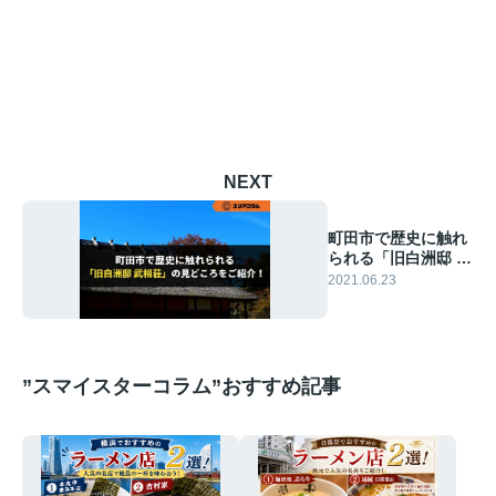
NEXT
町田市で歴史に触れ
られる「旧白洲邸 武
相荘」の見どころを
2021.06.23
ご紹介！
”スマイスターコラム”おすすめ記事