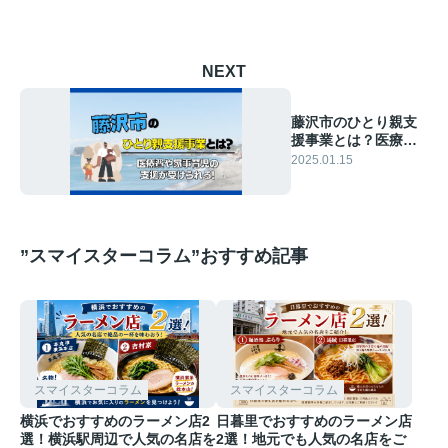
NEXT
藤沢市のひとり親支
援事業とは？医療費
や家事育児の支援が
2025.01.15
受けられる！
”スマイスターコラム”おすすめ記事
スマイスターコラム
スマイスターコラム
横浜でおすすめのラーメン店2
日暮里でおすすめのラーメン店
選！横浜駅周辺で人気の名店を
2選！地元でも人気の名店をご