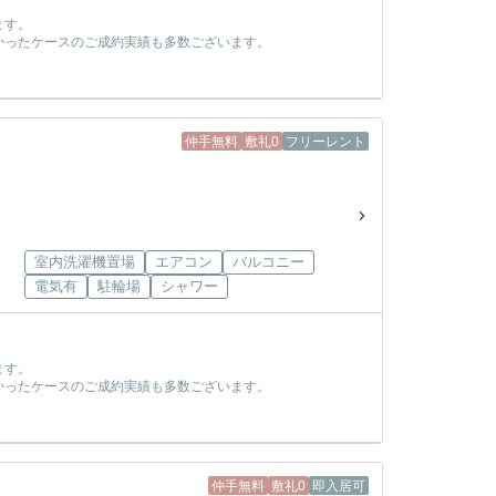
ます。
かったケースのご成約実績も多数ございます。
！
仲手無料
敷礼0
フリーレント
室内洗濯機置場
エアコン
バルコニー
電気有
駐輪場
シャワー
ます。
かったケースのご成約実績も多数ございます。
！
仲手無料
敷礼0
即入居可