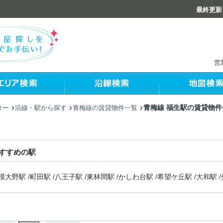
最終更新：
営
青梅線 福生駅の賃貸物件
ター
沿線・駅から探す
青梅線の賃貸物件一覧
すすめの駅
模大野駅
/
町田駅
/
八王子駅
/
東林間駅
/
かしわ台駅
/
希望ケ丘駅
/
大和駅
/