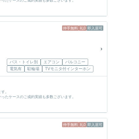
かったケースのご成約実績も多数ございます。
！
仲手無料
礼0
即入居可
バス・トイレ別
エアコン
バルコニー
電気有
駐輪場
TVモニタ付インターホン
ます。
かったケースのご成約実績も多数ございます。
！
仲手無料
礼0
即入居可