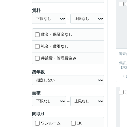
賃料
～
敷金・保証金なし
礼金・敷引なし
審査
共益費・管理費込み
保証
【求
築年数
「引
面積
～
間取り
ワンルーム
1K