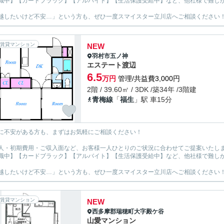
職中】【カードブラック】【アルバイト】【生活保護受給中】など、他社様で難し
越したいけど不安…」という方も、ぜひ一度スマイスター立川店へご相談ください
賃貸マンション
NEW
羽村市
五ノ神
エステート渡辺
6.5
万円
管理/共益費3,000円
2階 / 39.60㎡ / 3DK /築34年 /3階建
青梅線
「
福生
」駅 車15分
に不安がある方も、まずはお気軽にご相談ください！
人・初期費用・ご収入面など、お客様一人ひとりのご状況に合わせてご提案いたし
職中】【カードブラック】【アルバイト】【生活保護受給中】など、他社様で難し
越したいけど不安…」という方も、ぜひ一度スマイスター立川店へご相談ください
賃貸マンション
NEW
西多摩郡瑞穂町
大字殿ケ谷
山愛マンション