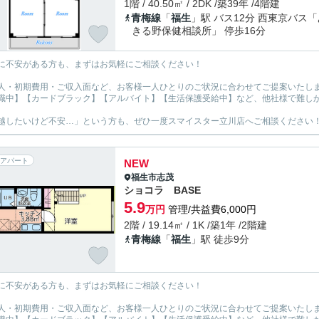
1階 / 40.50㎡ / 2DK /築39年 /4階建
青梅線
「
福生
」駅 バス12分 西東京バス「
きる野保健相談所」 停歩16分
に不安がある方も、まずはお気軽にご相談ください！
人・初期費用・ご収入面など、お客様一人ひとりのご状況に合わせてご提案いたし
職中】【カードブラック】【アルバイト】【生活保護受給中】など、他社様で難し
越したいけど不安…」という方も、ぜひ一度スマイスター立川店へご相談ください
アパート
NEW
福生市
志茂
ショコラ BASE
5.9
万円
管理/共益費6,000円
2階 / 19.14㎡ / 1K /築1年 /2階建
青梅線
「
福生
」駅 徒歩9分
に不安がある方も、まずはお気軽にご相談ください！
人・初期費用・ご収入面など、お客様一人ひとりのご状況に合わせてご提案いたし