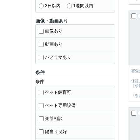
3日以内
1週間以内
画像・動画あり
画像あり
動画あり
パノラマあり
審査
条件
保証
条件
【求
ペット飼育可
「引
ペット専用設備
楽器相談
陽当り良好