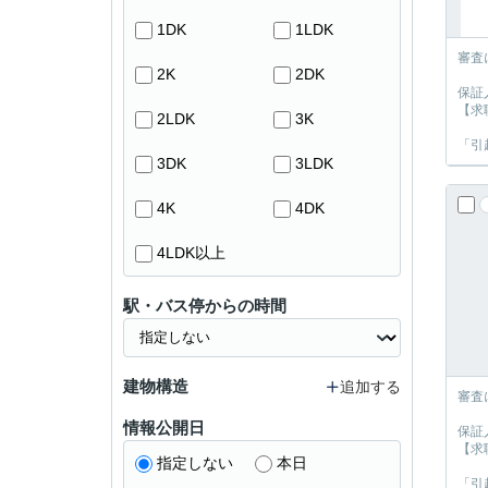
1DK
1LDK
審査
2K
2DK
保証
【求
2LDK
3K
「引
3DK
3LDK
4K
4DK
4LDK以上
駅・バス停からの時間
建物構造
追加する
審査
情報公開日
保証
【求
指定しない
本日
「引