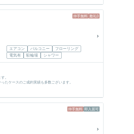
仲手無料
敷礼0
エアコン
バルコニー
フローリング
電気有
駐輪場
シャワー
ます。
かったケースのご成約実績も多数ございます。
！
仲手無料
即入居可