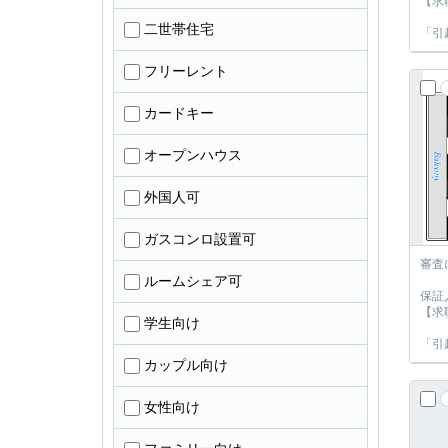
【求
二世帯住宅
「引
フリーレント
カードキー
オープンハウス
外国人可
ガスコンロ設置可
審査
ルームシェア可
保証
【求
学生向け
「引
カップル向け
女性向け