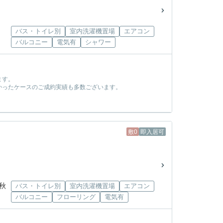
バス・トイレ別
室内洗濯機置場
エアコン
バルコニー
電気有
シャワー
ます。
かったケースのご成約実績も多数ございます。
！
敷0
即入居可
秋
バス・トイレ別
室内洗濯機置場
エアコン
バルコニー
フローリング
電気有