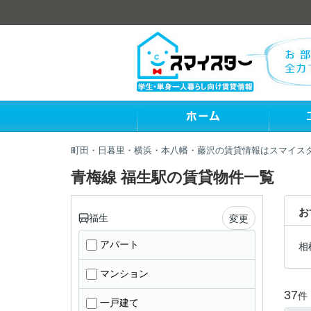
町田・日暮里・横浜・本八幡・藤沢の賃貸情報はスマイス
青梅線 福生駅の賃貸物件一覧
お
福生
変更
アパート
相
マンション
37
件
一戸建て