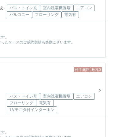
あ
バス・トイレ別
室内洗濯機置場
エアコン
バルコニー
フローリング
電気有
ます。
かったケースのご成約実績も多数ございます。
！
仲手無料
敷礼0
バス・トイレ別
室内洗濯機置場
エアコン
フローリング
電気有
TVモニタ付インターホン
ます。