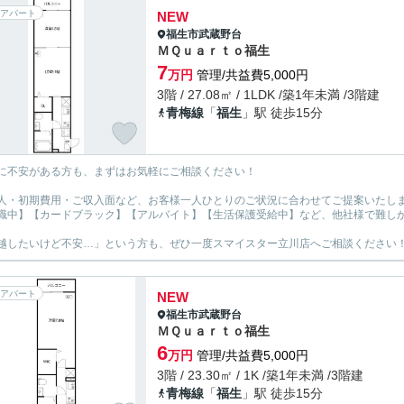
アパート
NEW
福生市
武蔵野台
ＭＱｕａｒｔｏ福生
7
万円
管理/共益費5,000円
3階 / 27.08㎡ / 1LDK /築1年未満 /3階建
青梅線
「
福生
」駅 徒歩15分
に不安がある方も、まずはお気軽にご相談ください！
人・初期費用・ご収入面など、お客様一人ひとりのご状況に合わせてご提案いたし
職中】【カードブラック】【アルバイト】【生活保護受給中】など、他社様で難し
越したいけど不安…」という方も、ぜひ一度スマイスター立川店へご相談ください
アパート
NEW
福生市
武蔵野台
ＭＱｕａｒｔｏ福生
6
万円
管理/共益費5,000円
3階 / 23.30㎡ / 1K /築1年未満 /3階建
青梅線
「
福生
」駅 徒歩15分