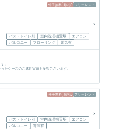
仲手無料
敷礼0
フリーレント
バス・トイレ別
室内洗濯機置場
エアコン
バルコニー
フローリング
電気有
ます。
かったケースのご成約実績も多数ございます。
！
仲手無料
敷礼0
フリーレント
バス・トイレ別
室内洗濯機置場
エアコン
バルコニー
電気有