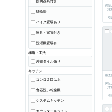
照明器具付き
保証
【求
駐輪場
「引
バイク置場あり
家具・家電付き
洗濯機置場有
構造・工法
外観タイル張り
キッチン
審査
コンロ２口以上
保証
【求
食器洗い乾燥機
「引
システムキッチン
カウンターキッチン