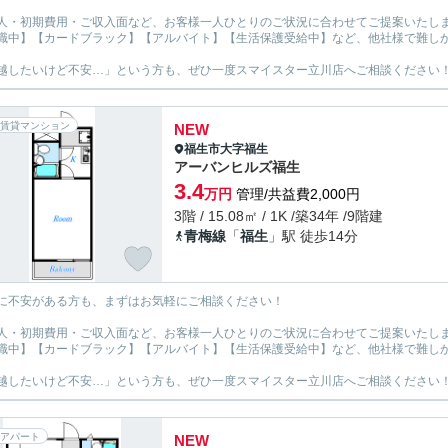
人・初期費用・ご収入面など、お客様一人ひとりのご状況に合わせてご提案いたし
職中】【カードブラック】【アルバイト】【生活保護受給中】など、他社様で難し
越したいけど不安…」という方も、ぜひ一度スマイスター立川店へご相談ください
賃貸マンション
NEW
福生市
大字福生
アーバンヒルズ福生
3.4
万円
管理/共益費2,000円
3階 / 15.08㎡ / 1K /築34年 /9階建
青梅線
「
福生
」駅 徒歩14分
に不安がある方も、まずはお気軽にご相談ください！
人・初期費用・ご収入面など、お客様一人ひとりのご状況に合わせてご提案いたし
職中】【カードブラック】【アルバイト】【生活保護受給中】など、他社様で難し
越したいけど不安…」という方も、ぜひ一度スマイスター立川店へご相談ください
アパート
NEW