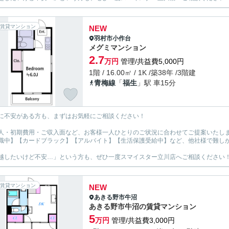
賃貸マンション
NEW
羽村市
小作台
メグミマンション
2.7
万円
管理/共益費5,000円
1階 / 16.00㎡ / 1K /築38年 /3階建
青梅線
「
福生
」駅 車15分
に不安がある方も、まずはお気軽にご相談ください！
人・初期費用・ご収入面など、お客様一人ひとりのご状況に合わせてご提案いたし
職中】【カードブラック】【アルバイト】【生活保護受給中】など、他社様で難し
越したいけど不安…」という方も、ぜひ一度スマイスター立川店へご相談ください
賃貸マンション
NEW
あきる野市
牛沼
あきる野市牛沼の賃貸マンション
5
万円
管理/共益費3,000円