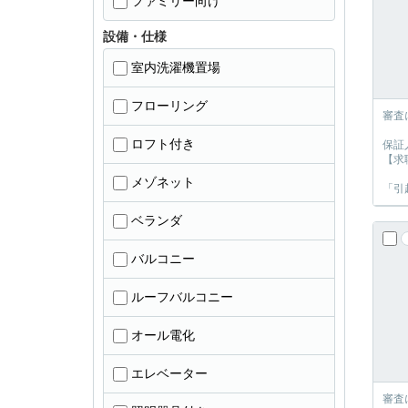
ファミリー向け
設備・仕様
室内洗濯機置場
フローリング
審査
ロフト付き
保証
【求
メゾネット
「引
ベランダ
バルコニー
ルーフバルコニー
オール電化
エレベーター
審査