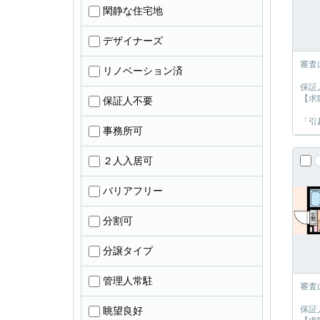
閑静な住宅地
デザイナーズ
審査
リノベーション済
保証
【求
保証人不要
「引
事務所可
２人入居可
バリアフリー
分割可
分譲タイプ
管理人常駐
審査
保証
眺望良好