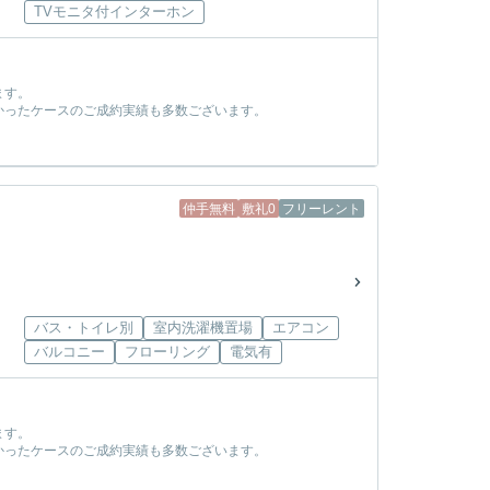
TVモニタ付インターホン
ます。
かったケースのご成約実績も多数ございます。
！
仲手無料
敷礼0
フリーレント
バス・トイレ別
室内洗濯機置場
エアコン
バルコニー
フローリング
電気有
ます。
かったケースのご成約実績も多数ございます。
！