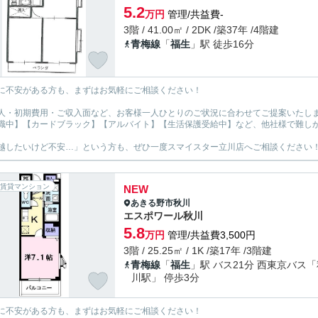
5.2
万円
管理/共益費-
3階 / 41.00㎡ / 2DK /築37年 /4階建
青梅線
「
福生
」駅 徒歩16分
に不安がある方も、まずはお気軽にご相談ください！
人・初期費用・ご収入面など、お客様一人ひとりのご状況に合わせてご提案いたし
職中】【カードブラック】【アルバイト】【生活保護受給中】など、他社様で難し
越したいけど不安…」という方も、ぜひ一度スマイスター立川店へご相談ください
賃貸マンション
NEW
あきる野市
秋川
エスポワール秋川
5.8
万円
管理/共益費3,500円
3階 / 25.25㎡ / 1K /築17年 /3階建
青梅線
「
福生
」駅 バス21分 西東京バス「
川駅」 停歩3分
に不安がある方も、まずはお気軽にご相談ください！