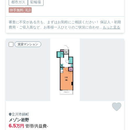
都市ガス
駐輪場
仲手無料
礼0
審査に不安がある方も、まずはお気軽にご相談ください！ 保証人・初期
費用・ご収入面など、お客様一人ひとりのご状況に合わせ...
もっと見る
賃貸マンション
立川市錦町
メゾン岩野
6.5
万円
管理/共益費-