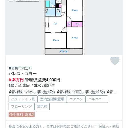
青梅市河辺町
パレス・コヨー
5.8
万円
管理/共益費4,000円
1階 / 51.03㎡ / 3DK /築37年
青梅線「小作」駅 徒歩7分
青梅線「河辺」駅 徒歩16分
青梅線「東青梅」駅 車10分
バス・トイレ別
室内洗濯機置場
エアコン
バルコニー
フローリング
電気有
仲手無料
敷礼0
審査に不安がある方も、まずはお気軽にご相談ください！ 保証人・初期