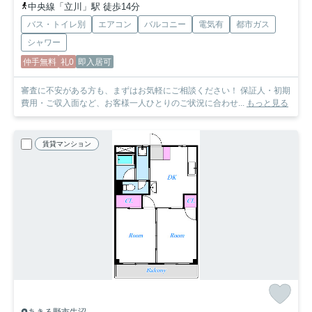
中央線「立川」駅 徒歩14分
バス・トイレ別
エアコン
バルコニー
電気有
都市ガス
シャワー
仲手無料
礼0
即入居可
審査に不安がある方も、まずはお気軽にご相談ください！ 保証人・初期
費用・ご収入面など、お客様一人ひとりのご状況に合わせ...
もっと見る
賃貸マンション
あきる野市牛沼