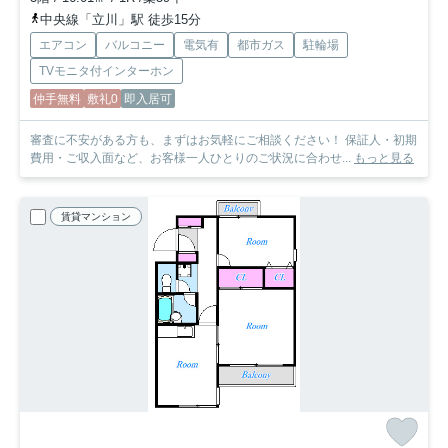
中央線「立川」駅 徒歩15分
エアコン
バルコニー
電気有
都市ガス
駐輪場
TVモニタ付インターホン
仲手無料
敷礼0
即入居可
審査に不安がある方も、まずはお気軽にご相談ください！ 保証人・初期
費用・ご収入面など、お客様一人ひとりのご状況に合わせ...
もっと見る
賃貸マンション