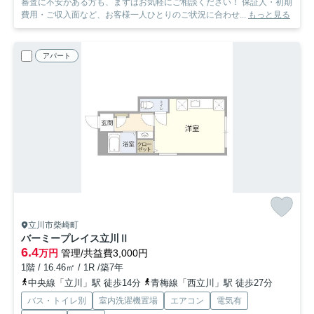
審査に不安がある方も、まずはお気軽にご相談ください！ 保証人・初期
費用・ご収入面など、お客様一人ひとりのご状況に合わせ...
もっと見る
アパート
立川市柴崎町
バーミープレイス立川Ⅱ
6.4
万円
管理/共益費3,000円
1階 / 16.46㎡ / 1R /築7年
中央線「立川」駅 徒歩14分
青梅線「西立川」駅 徒歩27分
バス・トイレ別
室内洗濯機置場
エアコン
電気有