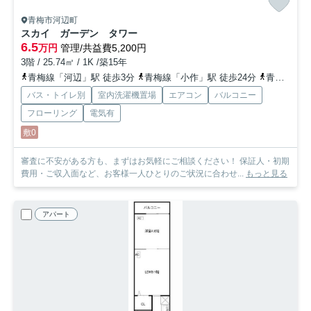
青梅市河辺町
スカイ ガーデン タワー
6.5
万円
管理/共益費5,200円
3階 / 25.74㎡ / 1K /築15年
青梅線「河辺」駅 徒歩3分
青梅線「小作」駅 徒歩24分
青梅線「東青梅」駅 徒歩18分
バス・トイレ別
室内洗濯機置場
エアコン
バルコニー
フローリング
電気有
敷0
審査に不安がある方も、まずはお気軽にご相談ください！ 保証人・初期
費用・ご収入面など、お客様一人ひとりのご状況に合わせ...
もっと見る
アパート