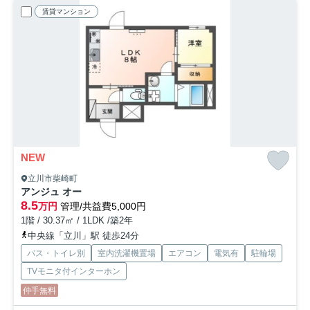
賃貸マンション
NEW
立川市柴崎町
アンジュ オー
8.5
万円
管理/共益費5,000円
1階 / 30.37㎡ / 1LDK /築2年
中央線「立川」駅 徒歩24分
バス・トイレ別
室内洗濯機置場
エアコン
電気有
駐輪場
TVモニタ付インターホン
仲手無料