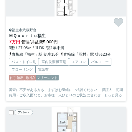
福生市武蔵野台
ＭＱｕａｒｔｏ福生
7
万円
管理/共益費5,000円
3階 / 27.08㎡ / 1LDK /築1年未満
青梅線「福生」駅 徒歩15分
青梅線「羽村」駅 徒歩23分
バス・トイレ別
室内洗濯機置場
エアコン
バルコニー
フローリング
電気有
仲手無料
敷礼0
フリーレント
審査に不安がある方も、まずはお気軽にご相談ください！ 保証人・初期
費用・ご収入面など、お客様一人ひとりのご状況に合わせ...
もっと見る
アパート