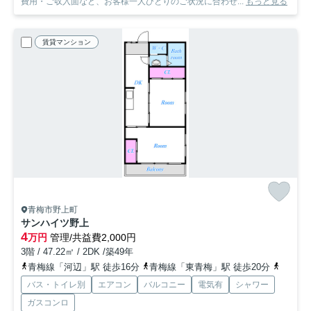
費用・ご収入面など、お客様一人ひとりのご状況に合わせ...
もっと見る
賃貸マンション
青梅市野上町
サンハイツ野上
4
万円
管理/共益費2,000円
3階 / 47.22㎡ / 2DK /築49年
青梅線「河辺」駅 徒歩16分
青梅線「東青梅」駅 徒歩20分
青梅線
バス・トイレ別
エアコン
バルコニー
電気有
シャワー
ガスコンロ