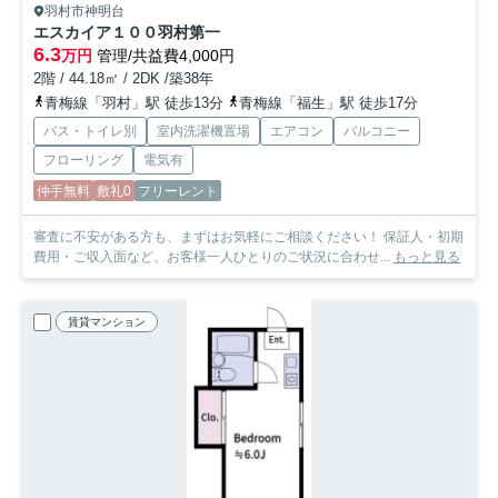
羽村市神明台
エスカイア１００羽村第一
6.3
万円
管理/共益費4,000円
2階 / 44.18㎡ / 2DK /築38年
青梅線「羽村」駅 徒歩13分
青梅線「福生」駅 徒歩17分
バス・トイレ別
室内洗濯機置場
エアコン
バルコニー
フローリング
電気有
仲手無料
敷礼0
フリーレント
審査に不安がある方も、まずはお気軽にご相談ください！ 保証人・初期
費用・ご収入面など、お客様一人ひとりのご状況に合わせ...
もっと見る
賃貸マンション