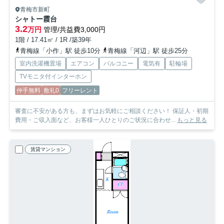
青梅市新町
シャトー霞台
3.2
万円
管理/共益費3,000円
1階 / 17.41㎡ / 1R /築39年
青梅線「小作」駅 徒歩10分
青梅線「河辺」駅 徒歩25分
室内洗濯機置場
エアコン
バルコニー
電気有
駐輪場
TVモニタ付インターホン
仲手無料
敷礼0
フリーレント
審査に不安がある方も、まずはお気軽にご相談ください！ 保証人・初期
費用・ご収入面など、お客様一人ひとりのご状況に合わせ...
もっと見る
賃貸マンション