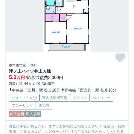
立川市富士見町
滝ノ上ハイツ井上Ａ棟
5.3
万円
管理/共益費3,000円
2階 / 31.44㎡ / 2K /築36年
中央線「立川」駅 徒歩18分
青梅線「西立川」駅 徒歩16分
バス・トイレ別
室内洗濯機置場
エアコン
バルコニー
フローリング
電気有
仲手無料
即入居可
審査に不安がある方も、まずはお気軽にご相談ください！ 保証人・初期
費用・ご収入面など、お客様一人ひとりのご状況に合わせ...
もっと見る