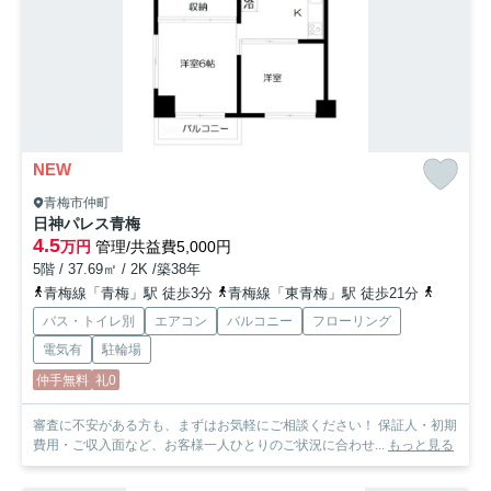
NEW
青梅市仲町
日神パレス青梅
4.5
万円
管理/共益費5,000円
5階 / 37.69㎡ / 2K /築38年
青梅線「青梅」駅 徒歩3分
青梅線「東青梅」駅 徒歩21分
青梅線「
バス・トイレ別
エアコン
バルコニー
フローリング
電気有
駐輪場
仲手無料
礼0
審査に不安がある方も、まずはお気軽にご相談ください！ 保証人・初期
費用・ご収入面など、お客様一人ひとりのご状況に合わせ...
もっと見る