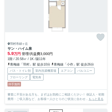
羽村市緑ヶ丘
サン・ハイム泉
5.9
万円
管理/共益費3,000円
1階 / 20.58㎡ / 1K /築11年
青梅線「羽村」駅 徒歩10分
青梅線「小作」駅 徒歩26分
バス・トイレ別
室内洗濯機置場
エアコン
バルコニー
フローリング
電気有
仲手無料
審査に不安がある方も、まずはお気軽にご相談ください！ 保証人・初期
費用・ご収入面など、お客様一人ひとりのご状況に合わせ...
もっと見る