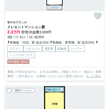
青梅市野上町
クレセントマンション霞
2.2
万円
管理/共益費3,500円
4階 / 17.41㎡ / 1K /築38年
青梅線「河辺」駅 徒歩10分
青梅線「東青梅」駅 徒歩24分
青梅線
エアコン
バルコニー
電気有
駐輪場
シャワー
シューズボックス
仲手無料
敷礼0
審査に不安がある方も、まずはお気軽にご相談ください！ 保証人・初期
費用・ご収入面など、お客様一人ひとりのご状況に合わせ...
もっと見る
賃貸マンション