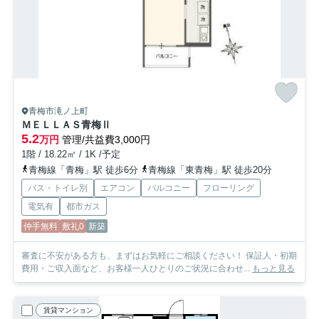
青梅市滝ノ上町
ＭＥＬＬＡＳ青梅Ⅱ
5.2
万円
管理/共益費3,000円
1階 / 18.22㎡ / 1K /予定
青梅線「青梅」駅 徒歩6分
青梅線「東青梅」駅 徒歩20分
バス・トイレ別
エアコン
バルコニー
フローリング
電気有
都市ガス
仲手無料
敷礼0
新築
審査に不安がある方も、まずはお気軽にご相談ください！ 保証人・初期
費用・ご収入面など、お客様一人ひとりのご状況に合わせ...
もっと見る
賃貸マンション