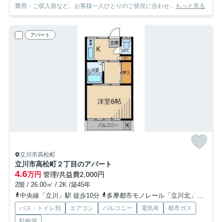
費用・ご収入面など、お客様一人ひとりのご状況に合わせ...
もっと見る
アパート
立川市高松町
立川市高松町２丁目のアパート
4.6
万円
管理/共益費2,000円
2階 / 26.00㎡ / 2K /築45年
中央線「立川」駅 徒歩10分
多摩都市モノレール「立川北」駅 徒歩14分
バス・トイレ別
エアコン
バルコニー
電気有
都市ガス
駐輪場