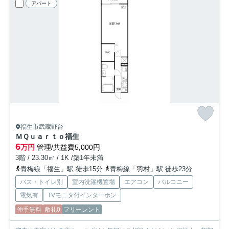
アパート
福生市武蔵野台
ＭＱｕａｒｔｏ福生
6
万円
管理/共益費5,000円
3階 / 23.30㎡ / 1K /築1年未満
青梅線「福生」駅 徒歩15分
青梅線「羽村」駅 徒歩23分
バス・トイレ別
室内洗濯機置場
エアコン
バルコニー
電気有
TVモニタ付インターホン
仲手無料
敷礼0
フリーレント