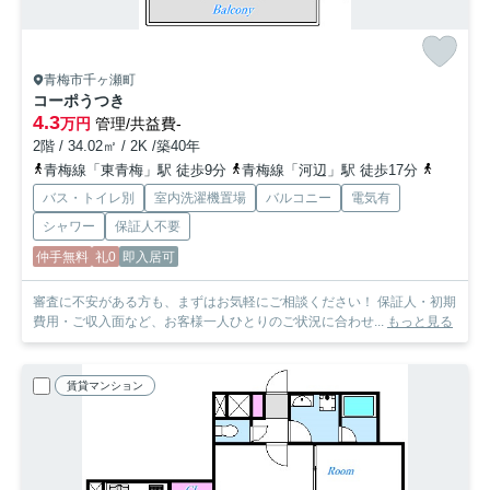
青梅市千ヶ瀬町
コーポうつき
4.3
万円
管理/共益費-
2階 / 34.02㎡ / 2K /築40年
青梅線「東青梅」駅 徒歩9分
青梅線「河辺」駅 徒歩17分
青梅線「
バス・トイレ別
室内洗濯機置場
バルコニー
電気有
シャワー
保証人不要
仲手無料
礼0
即入居可
審査に不安がある方も、まずはお気軽にご相談ください！ 保証人・初期
費用・ご収入面など、お客様一人ひとりのご状況に合わせ...
もっと見る
賃貸マンション