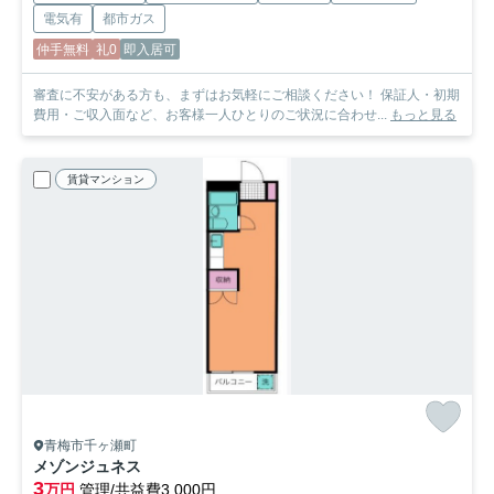
電気有
都市ガス
仲手無料
礼0
即入居可
審査に不安がある方も、まずはお気軽にご相談ください！ 保証人・初期
費用・ご収入面など、お客様一人ひとりのご状況に合わせ...
もっと見る
賃貸マンション
青梅市千ヶ瀬町
メゾンジュネス
3
万円
管理/共益費3,000円