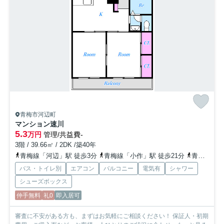
青梅市河辺町
マンション速川
5.3
万円
管理/共益費-
3階 / 39.66㎡ / 2DK /築40年
青梅線「河辺」駅 徒歩3分
青梅線「小作」駅 徒歩21分
青梅線「東青梅」駅 徒歩21分
バス・トイレ別
エアコン
バルコニー
電気有
シャワー
シューズボックス
仲手無料
礼0
即入居可
審査に不安がある方も、まずはお気軽にご相談ください！ 保証人・初期