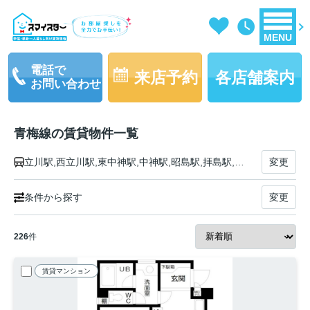
MENU
電話で
来店予約
各店舗案内
お問い合わせ
青梅線の賃貸物件一覧
立川駅,西立川駅,東中神駅,中神駅,昭島駅,拝島駅,牛浜駅,福生駅,羽村駅,小作駅,河辺駅,東青梅駅,青梅駅,宮ノ平駅,日向和田駅,石神前駅,二俣尾駅,軍畑駅,沢井駅,御嶽駅,川井駅,古里駅,鳩ノ巣駅,白丸駅,奥多摩駅
変更
条件から探す
変更
226
件
賃貸マンション