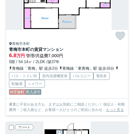
青梅市本町
青梅市本町の賃貸マンション
6.8
万円
管理/共益費7,000円
5階 / 54.14㎡ / 2LDK /築37年
青梅線「青梅」駅 徒歩2分
青梅線「東青梅」駅 徒歩16分
青梅線「
バス・トイレ別
室内洗濯機置場
バルコニー
電気有
駐輪場
シャワー
仲手無料
即入居可
審査に不安がある方も、まずはお気軽にご相談ください！ 保証人・初期
費用・ご収入面など、お客様一人ひとりのご状況に合わせ...
もっと見る
アパート