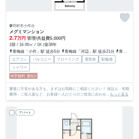
羽村市小作台
メグミマンション
2.7
万円
管理/共益費5,000円
1階 / 16.00㎡ / 1K /築38年
青梅線「小作」駅 徒歩5分
青梅線「河辺」駅 徒歩21分
青梅線「福生」駅 車15分
エアコン
バルコニー
フローリング
電気有
駐輪場
シャワー
仲手無料
敷礼0
審査に不安がある方も、まずはお気軽にご相談ください！ 保証人・初期
費用・ご収入面など、お客様一人ひとりのご状況に合わせ...
もっと見る
アパート