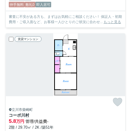
仲手無料
敷礼0
即入居可
審査に不安がある方も、まずはお気軽にご相談ください！ 保証人・初期
費用・ご収入面など、お客様一人ひとりのご状況に合わせ...
もっと見る
賃貸マンション
立川市柴崎町
コーポ川村
5.8
万円
管理/共益費-
2階 / 29.70㎡ / 2K /築51年