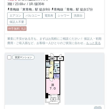
3階 / 23.69㎡ / 1R /築35年
青梅線「東青梅」駅 徒歩9分
青梅線「青梅」駅 徒歩17分
エアコン
バルコニー
電気有
シャワー
洗面台
保証人不要
仲手無料
礼0
審査に不安がある方も、まずはお気軽にご相談ください！ 保証人・初期
費用・ご収入面など、お客様一人ひとりのご状況に合わせ...
もっと見る
賃貸マンション