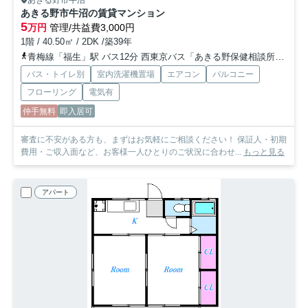
あきる野市牛沼の賃貸マンション
5
万円
管理/共益費3,000円
1階 / 40.50㎡ / 2DK /築39年
青梅線「福生」駅 バス12分 西東京バス「あきる野保健相談所」 停歩16分
バス・トイレ別
室内洗濯機置場
エアコン
バルコニー
フローリング
電気有
仲手無料
即入居可
審査に不安がある方も、まずはお気軽にご相談ください！ 保証人・初期
費用・ご収入面など、お客様一人ひとりのご状況に合わせ...
もっと見る
アパート