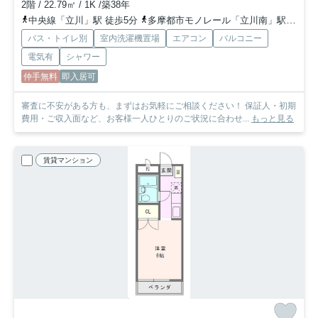
2階 / 22.79㎡ / 1K /築38年
中央線「立川」駅 徒歩5分
多摩都市モノレール「立川南」駅 徒歩6分
バス・トイレ別
室内洗濯機置場
エアコン
バルコニー
電気有
シャワー
仲手無料
即入居可
審査に不安がある方も、まずはお気軽にご相談ください！ 保証人・初期
費用・ご収入面など、お客様一人ひとりのご状況に合わせ...
もっと見る
賃貸マンション