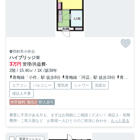
羽村市小作台
ハイブリッジⅢ
3
万円
管理/共益費-
2階 / 15.40㎡ / 1K /築39年
青梅線「小作」駅 徒歩8分
青梅線「河辺」駅 徒歩19分
青梅線「東青梅」駅 車9分
エアコン
バルコニー
電気有
シャワー
洗面台
保証人不要
仲手無料
敷礼0
即入居可
審査に不安がある方も、まずはお気軽にご相談ください！ 保証人・初期
費用・ご収入面など、お客様一人ひとりのご状況に合わせ...
もっと見る
賃貸マンション