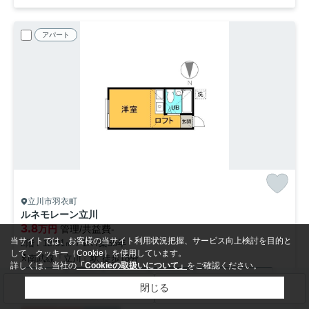
アパート
立川市羽衣町
ルネモレーン立川
3.8
万円
管理/共益費-
当サイトでは、お客様の当サイト利用状況把握、サービス向上検討を目的と
2階 / 12.01㎡ / 1R /築35年
して、クッキー（Cookie）を使用しています。
南武線「立川」駅 徒歩18分
詳しくは、当社の
「Cookieの取扱いについて」
をご確認ください。
エアコン
電気有
都市ガス
シャワー
シューズボックス
閉じる
検索条件を変更
まとめてお問い合わせ
洗面台